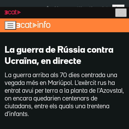
Anar
Anar
Més
a
al
És notícia:
Itàlia
Ulleres eclipsi
la
contingut
navegació
principal
La guerra de Rússia contra
Ucraïna, en directe
La guerra arriba als 70 dies centrada una
vegada més en Mariúpol. L'exèrcit rus ha
entrat avui per terra a la planta de l'Azovstal,
on encara quedarien centenars de
ciutadans, entre els quals una trentena
d'infants.