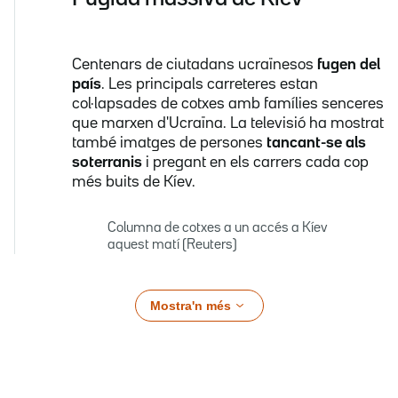
Centenars de ciutadans ucraïnesos
fugen del
país
. Les principals carreteres estan
col·lapsades de cotxes amb famílies senceres
que marxen d'Ucraïna. La televisió ha mostrat
també imatges de persones
tancant-se als
soterranis
i pregant en els carrers cada cop
més buits de Kíev.
Columna de cotxes a un accés a Kíev
aquest matí (Reuters)
Mostra'n més