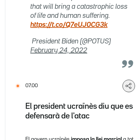
that will bring a catastrophic loss
of life and human suffering.
https://t.co/Q7eUJ0CG3k
 President Biden (@POTUS)
February 24, 2022
07.00
El president ucraïnès diu que es
defensarà de l'atac
El govern ucraïnès
imposa la llei marcial
a tot