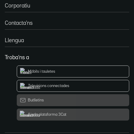
Corporatiu
Contacta'ns
Llengua
Troba'ns a
Mòbils i tauletes
Televisions connectades
Butlletins
Ajuda plataforma 3Cat