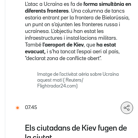
L'atac a Ucraïna es fa de
forma simultània en
diferents fronteres
. Una columna de tancs
estaria entrant per la frontera de Bielorússia,
un punt on s'ajunten les fronteres russa i
ucraïnesa. L'objectiu han estat les
infraestructures i instal·lacions militars.
També
l'aeroport de Kíev
, que
ha estat
evacuat,
i s'ha tancat l'espai aeri al país,
"declarat zona de conflicte obert".
Imatge de l'activitat aèria sobre Ucraïna
aquest matí ( Reuters/
Flightradar24.com)
07.45
Els ciutadans de Kíev fugen de
la ciutat