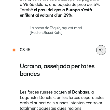
a 98.66 dòlars, una pujada de prop del 5%.
També
el preu del gas a Europa s'està
enfilant al voltant d'un 29%
.
La borsa de Tòquio, aquest matí
(Reuters/Issei Kato)
08.45
Ucraïna, assetjada per totes
bandes
Les forces russes actuen
al Donbass,
a
Lugansk i Donetsk, on les forces separatistes
amb el suport dels russos intenten controlar
totalment aquestes dues regions