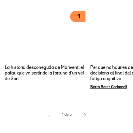
1
La història desconeguda de Marivent, el
Per què no hauries d
palau que va sortir de la fortuna d'un veí
decisions al final del
de Sort
fatiga cognitiva
Berta Boter Carbonell
1
de
5