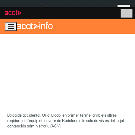
Anar
Anar
Més
a
al
És notícia:
Ceuta
Menors Ceuta
la
contingut
navegació
principal
L'alcalde accidental, Oriol Lladó, en primer terme, amb els altres
regidors de l'equip de govern de Badalona a la sala de vistes del jutjat
contenciós administratiu (ACN)