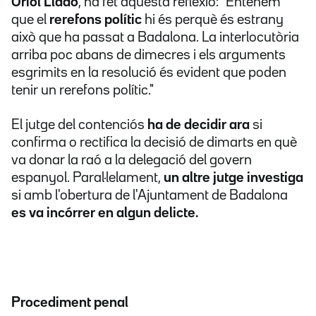
Oriol Lladó
, ha fet aquesta reflexió: "Entenem
que el
rerefons polític
hi és perquè és estrany
això que ha passat a Badalona. La interlocutòria
arriba poc abans de dimecres i els arguments
esgrimits en la resolució és evident que poden
tenir un rerefons polític."
El jutge del contenciós
ha de decidir ara
si
confirma o rectifica la decisió de dimarts en què
va donar la raó a la delegació del govern
espanyol. Paral·lelament,
un altre jutge investiga
si amb l'obertura de l'Ajuntament de Badalona
es va incórrer en algun delicte.
Procediment penal