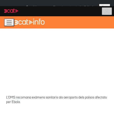
Anar
Anar
Més
a
al
És notícia:
Pluges Inuncat
Institut Tailàndia
la
contingut
navegació
principal
L'OMS recomana exàmens sanitaris als aeroports dels països afectats
per Ebola.