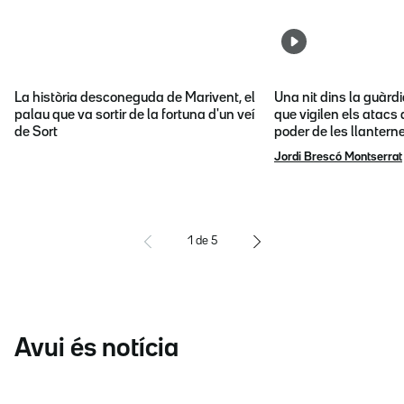
La història desconeguda de Marivent, el
Una nit dins la guàrd
palau que va sortir de la fortuna d'un veí
que vigilen els atacs 
de Sort
poder de les llantern
Jordi Brescó Montserrat
1
de
5
Avui és notícia