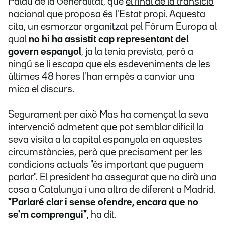
Palau de la Generalitat, que
el final de la transició
nacional que proposa és l'Estat propi.
Aquesta
cita, un esmorzar organitzat pel Fòrum Europa al
qual
no hi ha assistit cap representant del
govern espanyol
, ja la tenia prevista, però a
ningú se li escapa que els esdeveniments de les
últimes 48 hores l'han empès a canviar una
mica el discurs.
Segurament per això Mas ha començat la seva
intervenció admetent que pot semblar difícil la
seva visita a la capital espanyola en aquestes
circumstàncies, però que precisament per les
condicions actuals "és important que puguem
parlar". El president ha assegurat que no dirà una
cosa a Catalunya i una altra de diferent a Madrid.
"Parlaré clar i sense ofendre, encara que no
se'm comprengui"
, ha dit.