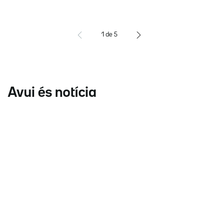
1
de
5
Avui és notícia