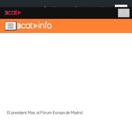
Anar
Anar
Més
a
al
És notícia:
Pluges Inuncat
Ceuta
la
contingut
navegació
principal
El president Mas, al Fòrum Europa de Madrid