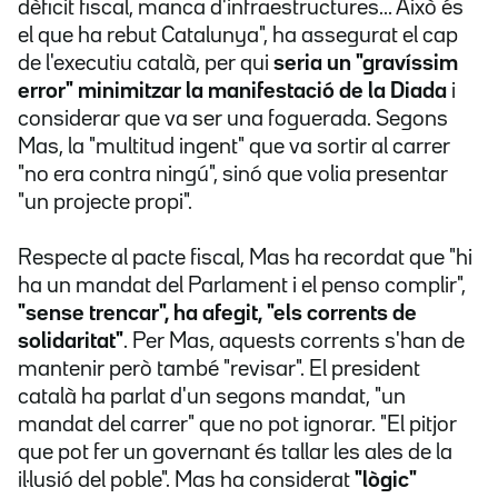
dèficit fiscal, manca d'infraestructures... Això és
el que ha rebut Catalunya", ha assegurat el cap
de l'executiu català, per qui
seria un "gravíssim
error" minimitzar la manifestació de la Diada
i
considerar que va ser una foguerada. Segons
Mas, la "multitud ingent" que va sortir al carrer
"no era contra ningú", sinó que volia presentar
"un projecte propi".
Respecte al pacte fiscal, Mas ha recordat que "hi
ha un mandat del Parlament i el penso complir",
"sense trencar", ha afegit, "els corrents de
solidaritat"
. Per Mas, aquests corrents s'han de
mantenir però també "revisar". El president
català ha parlat d'un segons mandat, "un
mandat del carrer" que no pot ignorar. "El pitjor
que pot fer un governant és tallar les ales de la
il·lusió del poble". Mas ha considerat
"lògic"