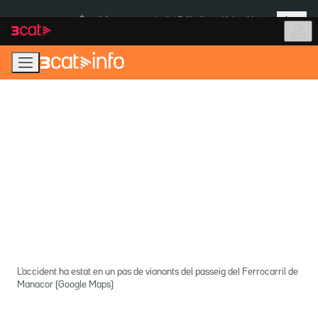
Anar
Anar
Més
a
al
És notícia:
Institut Tailàndia
Multa a Meta
la
contingut
navegació
principal
L'accident ha estat en un pas de vianants del passeig del Ferrocarril de
Manacor (Google Maps)