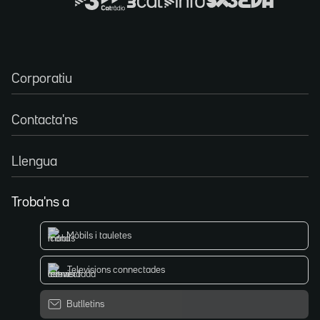
Corporatiu
Contacta'ns
Llengua
Troba'ns a
Mòbils i tauletes
Televisions connectades
Butlletins