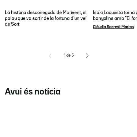
La història desconeguda de Marivent, el
Isaki Lacuesta torna 
palau que va sortir de la fortuna d'un veí
banyolins amb "El fon
de Sort
Clàudia Sacrest Martos
1
de
5
Avui és notícia