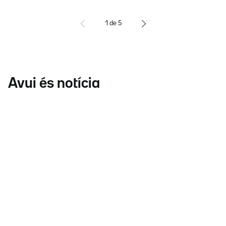
1
de
5
Avui és notícia