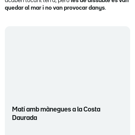
acaben tocant terra, però
les de dissabte es van
quedar al mar i no van provocar danys
.
Matí amb mànegues a la Costa
Daurada