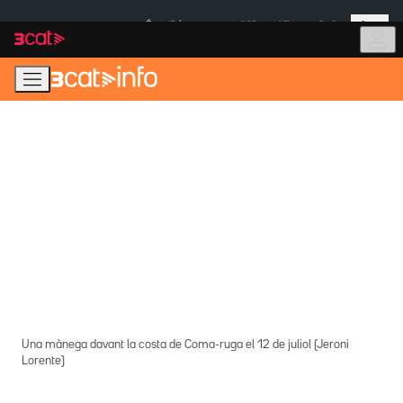
Anar
Anar
Més
a
al
És notícia:
Itàlia
Ulleres eclipsi
la
contingut
navegació
principal
Una mànega davant la costa de Coma-ruga el 12 de juliol (Jeroni
Lorente)