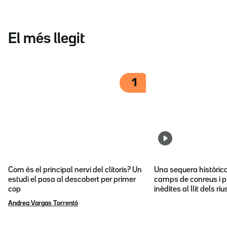
El més llegit
1
Com és el principal nervi del clítoris? Un
Una sequera històric
estudi el posa al descobert per primer
camps de conreus i p
cop
inèdites al llit dels riu
Andrea Vargas Torrentó