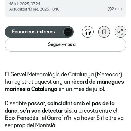
18 jul. 2025, 07.24
2 min
Actualitzat
13 set. 2025, 10.10
Fenòmens extrems
Segueix-nos a
El Servei Meteorològic de Catalunya (Meteocat)
ha registrat aquest any un
rècord de mànegues
marines a Catalunya
en un mes de juliol.
Dissabte passat,
coincidint amb el pas de la
dana, se'n van detectar sis
: a la costa entre el
Baix Penedès i el Garraf n'hi va haver 5 i l'altre va
ser prop del Montsià.