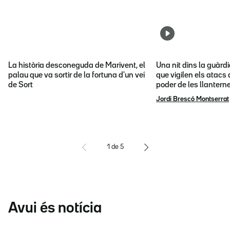
La història desconeguda de Marivent, el
Una nit dins la guàrd
palau que va sortir de la fortuna d'un veí
que vigilen els atacs 
de Sort
poder de les llantern
Jordi Brescó Montserrat
1
de
5
Avui és notícia