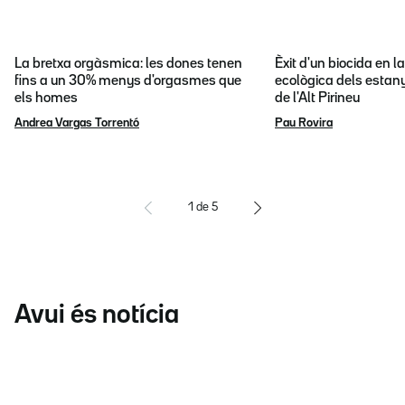
La bretxa orgàsmica: les dones tenen
Èxit d'un biocida en l
fins a un 30% menys d'orgasmes que
ecològica dels estany
els homes
de l'Alt Pirineu
Andrea Vargas Torrentó
Pau Rovira
1
de
5
Avui és notícia