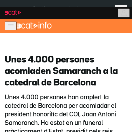
Anar
Anar
Més
a
al
És notícia:
Institut Tailàndia
Multa a Meta
la
contingut
navegació
principal
Unes 4.000 persones
acomiaden Samaranch a la
catedral de Barcelona
Unes 4.000 persones han omplert la
catedral de Barcelona per acomiadar el
president honorífic del COI, Joan Antoni
Samaranch. Ha estat en un funeral
pràcticament d'Estat, presidit pels reis