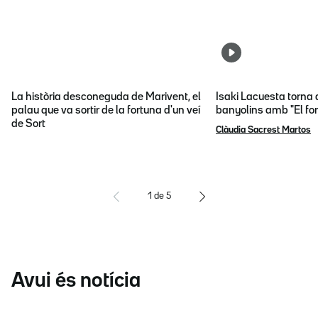
La història desconeguda de Marivent, el
Isaki Lacuesta torna 
palau que va sortir de la fortuna d'un veí
banyolins amb "El fon
de Sort
Clàudia Sacrest Martos
1
de
5
Avui és notícia