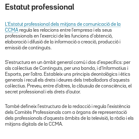
Estatut professional
L'Estatut professional dels mitjans de comunicació de la
CCMA
regula les relacions entre l'empresa i els seus
professionals en l'exercici de les funcions d'obtenció,
elaboració i difusió de la informació o creació, producció i
emissió de continguts.
S'estructura en un àmbit general comú i dos d'específics: per
als col·lectius de Continguts, per una banda, i d'Informatius i
Esports, per l'altra. Estableix uns principis deontològics i ètics
generals i recull els drets i deures dels treballadors d'aquests
col·lectius. Preveu, entre d'altres, la clàusula de consciència, el
secret professional i els drets d'autor.
També defineix l'estructura de la redacció i regula l'existència
dels Comitès Professionals com a òrgans de representació
dels professionals d'aquests àmbits de la televisió, la ràdio i els
mitjans digitals de la CCMA.