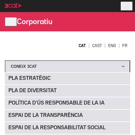
Anar
Anar
a
al
la
contingut
Corporatiu
navegació
principal
CAT
CAST
ENG
FR
CONEIX 3CAT
PLA ESTRATÈGIC
PLA DE DIVERSITAT
POLÍTICA D'ÚS RESPONSABLE DE LA IA
ESPAI DE LA TRANSPARÈNCIA
ESPAI DE LA RESPONSABILITAT SOCIAL