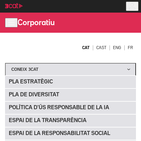
Anar
Anar
a
al
la
contingut
Corporatiu
navegació
principal
CAT
CAST
ENG
FR
CONEIX 3CAT
PLA ESTRATÈGIC
PLA DE DIVERSITAT
POLÍTICA D'ÚS RESPONSABLE DE LA IA
ESPAI DE LA TRANSPARÈNCIA
ESPAI DE LA RESPONSABILITAT SOCIAL