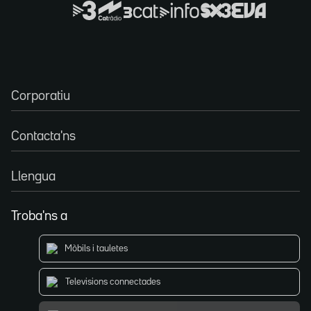
Corporatiu
Contacta'ns
Llengua
Troba'ns a
Mòbils i tauletes
Televisions connectades