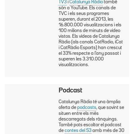
TV3
i
Catalunya Ràdio
també
són a YouTube. Els canals de
TVC i els seus programes
superen, durant el 2013, les
16.800.000 visualitzacions i els
100 milions de minuts de vídeo
vistos. Els vídeos de Catalunya
Ràdio (als canals CatRadio, iCat
i CatRàdio Esports) han crescut
el 33% respecte a l'any passat i
superen les 3.310.000
visualitzacions.
Podcast
Catalunya Ràdio té una àmplia
oferta de
podcasts
, que sovint se
situen entre els més
descarregats dels rànquings.
També pots escoltar el podcast
de
contes del S3
amb més de 30