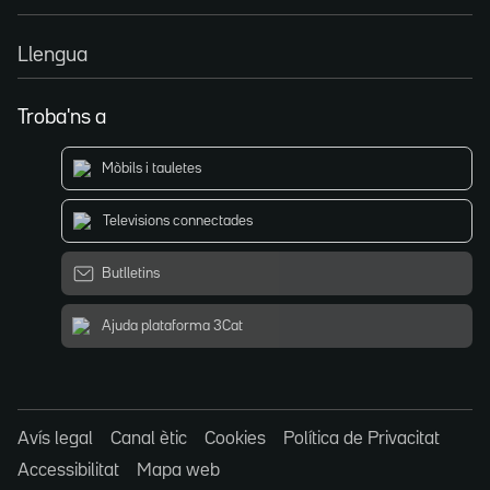
Llengua
Troba'ns a
Mòbils i tauletes
Televisions connectades
Butlletins
Ajuda plataforma 3Cat
Avís legal
Canal ètic
Cookies
Política de Privacitat
Accessibilitat
Mapa web