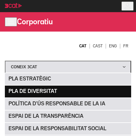
Anar
Anar
a
al
la
contingut
Corporatiu
navegació
principal
CAT
CAST
ENG
FR
CONEIX 3CAT
PLA ESTRATÈGIC
PLA DE DIVERSITAT
POLÍTICA D'ÚS RESPONSABLE DE LA IA
ESPAI DE LA TRANSPARÈNCIA
ESPAI DE LA RESPONSABILITAT SOCIAL