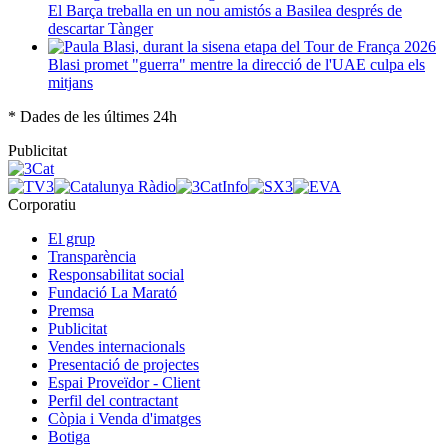
El Barça treballa en un nou amistós a Basilea després de
descartar Tànger
Blasi promet "guerra" mentre la direcció de l'UAE culpa els
mitjans
* Dades de les últimes 24h
Publicitat
Corporatiu
El grup
Transparència
Responsabilitat social
Fundació La Marató
Premsa
Publicitat
Vendes internacionals
Presentació de projectes
Espai Proveïdor - Client
Perfil del contractant
Còpia i Venda d'imatges
Botiga