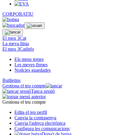
CORPORATIU
El meu 3Cat
La meva llista
El meu 3CatInfo
Els meus temes
Les meves firmes
Notícies guardades
Butlletins
Gestiona el teu compte
Tanca sessió
Gestiona el teu compte
Edita el teu perfil
Canvia la contrasenya
Canvia l'adreça electrònica
Configura les comunicacions
Dona't de baixa