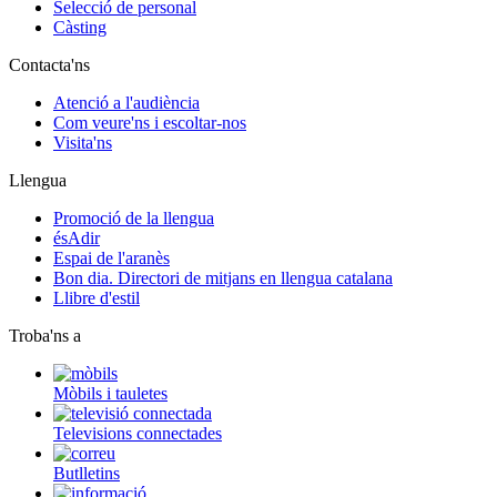
Selecció de personal
Càsting
Contacta'ns
Atenció a l'audiència
Com veure'ns i escoltar-nos
Visita'ns
Llengua
Promoció de la llengua
ésAdir
Espai de l'aranès
Bon dia. Directori de mitjans en llengua catalana
Llibre d'estil
Troba'ns a
Mòbils i tauletes
Televisions connectades
Butlletins