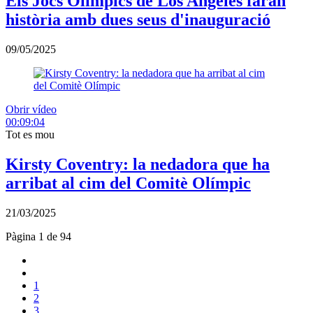
Els Jocs Olímpics de Los Angeles faran
història amb dues seus d'inauguració
09/05/2025
Obrir vídeo
00:09:04
Tot es mou
Kirsty Coventry: la nedadora que ha
arribat al cim del Comitè Olímpic
21/03/2025
Pàgina 1 de 94
1
2
3