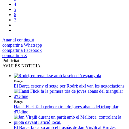
4
5
6
7
Anar al contingut
compartir a Whatsapp
compartir a Facebook
compartir a X
Publicitat
AVUI ÉS NOTÍCIA
Barça
El Barça estreny el setge per Rodri: així van les negociacions
Barça
Hansi Flick fa la primera tria de joves abans del triangular
d'Udine
El Barça fa caixa amb el traspàs de Jan Virgili al Bruges