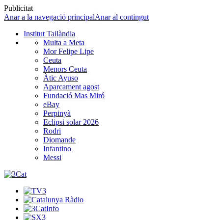
Publicitat
Anar a la navegació principal
Anar al contingut
Institut Tailàndia
Multa a Meta
Mor Felipe Lipe
Ceuta
Menors Ceuta
Àtic Ayuso
Aparcament agost
Fundació Mas Miró
eBay
Perpinyà
Eclipsi solar 2026
Rodri
Diomande
Infantino
Messi