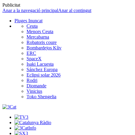
Publicitat
Anar a la navegació principal
Anar al contingut
Pluges Inuncat
Ceuta
Menors Ceuta
Mercabarna
Robatoris coure
Bombardejos Kíiv
ERC
SpaceX
Isaki Lacuesta
Sánchez Europa
Eclipsi solar 2026
Rodri
Diomande
Vinicius
Toko Shengelia