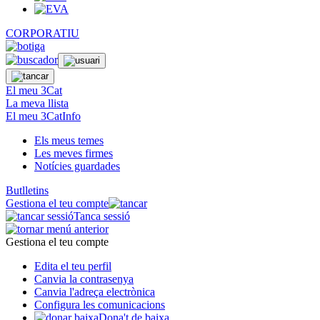
CORPORATIU
El meu 3Cat
La meva llista
El meu 3CatInfo
Els meus temes
Les meves firmes
Notícies guardades
Butlletins
Gestiona el teu compte
Tanca sessió
Gestiona el teu compte
Edita el teu perfil
Canvia la contrasenya
Canvia l'adreça electrònica
Configura les comunicacions
Dona't de baixa