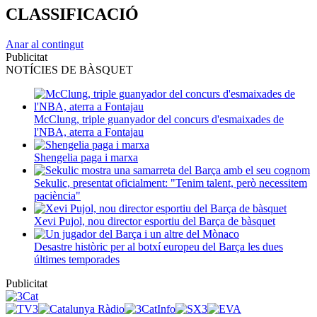
CLASSIFICACIÓ
Anar al contingut
Publicitat
NOTÍCIES DE BÀSQUET
McClung, triple guanyador del concurs d'esmaixades de
l'NBA, aterra a Fontajau
Shengelia paga i marxa
Sekulic, presentat oficialment: "Tenim talent, però necessitem
paciència"
Xevi Pujol, nou director esportiu del Barça de bàsquet
Desastre històric per al botxí europeu del Barça les dues
últimes temporades
Publicitat