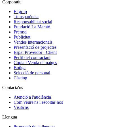
Corporatiu
El grup
Transparència
Responsabilitat social
Fundació La Marató
Premsa
Publicitat
Vendes internacionals
Presentació de projectes
Espai Proveïdor - Client
Perfil del contractant
Còpia i Venda d'imatges
Botiga
Selecció de personal
Càsting
Contacta'ns
Atenció a l'audiència
Com veure'ns i escoltar-nos
Visita'ns
Llengua
Promoció de la llengua