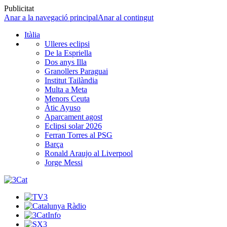
Publicitat
Anar a la navegació principal
Anar al contingut
Itàlia
Ulleres eclipsi
De la Espriella
Dos anys Illa
Granollers Paraguai
Institut Tailàndia
Multa a Meta
Menors Ceuta
Àtic Ayuso
Aparcament agost
Eclipsi solar 2026
Ferran Torres al PSG
Barça
Ronald Araujo al Liverpool
Jorge Messi