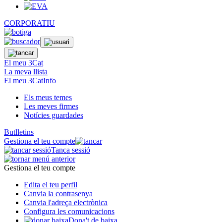
CORPORATIU
El meu 3Cat
La meva llista
El meu 3CatInfo
Els meus temes
Les meves firmes
Notícies guardades
Butlletins
Gestiona el teu compte
Tanca sessió
Gestiona el teu compte
Edita el teu perfil
Canvia la contrasenya
Canvia l'adreça electrònica
Configura les comunicacions
Dona't de baixa