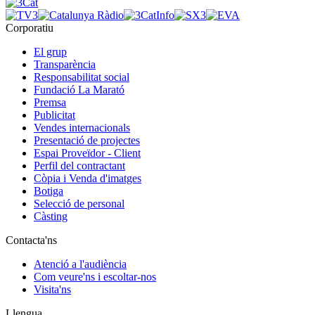
Corporatiu
El grup
Transparència
Responsabilitat social
Fundació La Marató
Premsa
Publicitat
Vendes internacionals
Presentació de projectes
Espai Proveïdor - Client
Perfil del contractant
Còpia i Venda d'imatges
Botiga
Selecció de personal
Càsting
Contacta'ns
Atenció a l'audiència
Com veure'ns i escoltar-nos
Visita'ns
Llengua