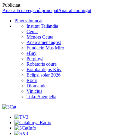
Publicitat
Anar a la navegació principal
Anar al contingut
Pluges Inuncat
Institut Tailàndia
Ceuta
Menors Ceuta
Aparcament agost
Fundació Mas Miró
eBay
Perpinyà
Robatoris coure
Bombardejos Kíiv
Eclipsi solar 2026
Rodri
Diomande
Vinicius
Toko Shengelia