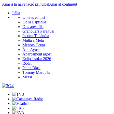
Anar a la navegació principal
Anar al contingut
Itàlia
Ulleres eclipsi
De la Espriella
Dos anys Illa
Granollers Paraguai
Institut Tailàndia
Multa a Meta
Menors Ceuta
Àtic Ayuso
Aparcament agost
Eclipsi solar 2026
Rodri
Paula Blasi
Tommy Marqués
Messi