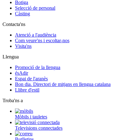
Botiga
Selecció de personal
Càsting
Contacta'ns
Atenció a l'audiència
Com veure'ns i escoltar-nos
Visita'ns
Llengua
Promoció de la llengua
ésAdir
Espai de l'aranès
Bon dia. Directori de mitjans en llengua catalana
Llibre d'estil
Troba'ns a
Mòbils i tauletes
Televisions connectades
Butlletins