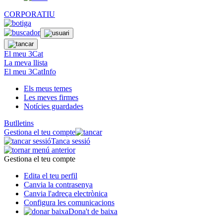
CORPORATIU
El meu 3Cat
La meva llista
El meu 3CatInfo
Els meus temes
Les meves firmes
Notícies guardades
Butlletins
Gestiona el teu compte
Tanca sessió
Gestiona el teu compte
Edita el teu perfil
Canvia la contrasenya
Canvia l'adreça electrònica
Configura les comunicacions
Dona't de baixa