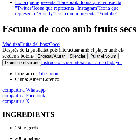
Icona que representa "Facebook"
Icona que representa
"Twitter"
Icona que representa "Instagram"
Icona que
representa "Spotify"
Icona que representa "Youtube"
Escuma de coco amb fruits secs
Maduixa
Fruita del bosc
Coco
Després de la publicitat pots interactuar amb el player amb els
següents botons
Engegar/Aturar
Silenciar
Pujar el volum
Instruccions per interactuar amb el player
Disminuir el volum
Programa:
Tot es mou
Cuina:
Albert Lorenzo
compartir a Whatsapp
compartir a Facebook
compartir a X
INGREDIENTS
250 g gerds
200 g nabius