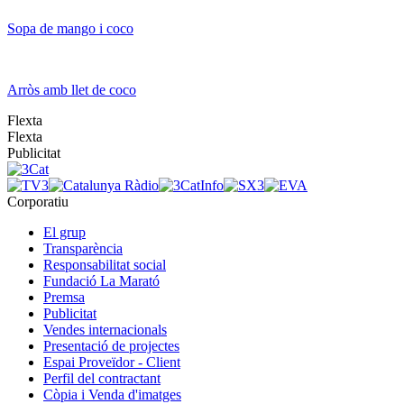
Sopa de mango i coco
Arròs amb llet de coco
Flexta
Flexta
Publicitat
Corporatiu
El grup
Transparència
Responsabilitat social
Fundació La Marató
Premsa
Publicitat
Vendes internacionals
Presentació de projectes
Espai Proveïdor - Client
Perfil del contractant
Còpia i Venda d'imatges