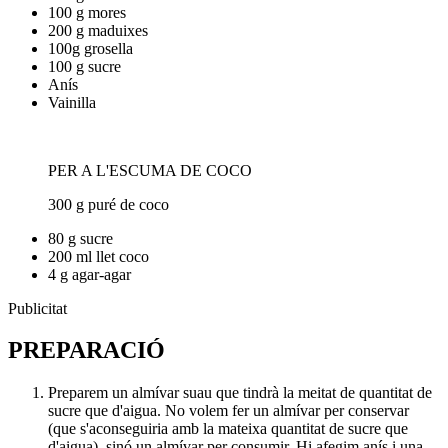
100 g mores
200 g maduixes
100g grosella
100 g sucre
Anís
Vainilla
PER A L'ESCUMA DE COCO
300 g puré de coco
80 g sucre
200 ml llet coco
4 g agar-agar
Publicitat
PREPARACIÓ
Preparem un almívar suau que tindrà la meitat de quantitat de
sucre que d'aigua. No volem fer un almívar per conservar
(que s'aconseguiria amb la mateixa quantitat de sucre que
d'aigua), sinó un almívar per consumir. Hi afegim anís i una