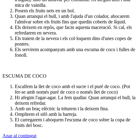
mica de vainilla.
Posem els fruits nets en un bol.
Quan arranqui el bull, i amb l'ajuda d'un colador, abocarem
l'almívar sobre els fruits fins que quedin coberts de líquid.
Els deixem en repòs, que facin aquesta maceració. Si cal, els
refredarem en nevera.
Els traiem de la nevera i els col·loquem dins d'unes copes de
postres.
Els servirem acompanyats amb una escuma de coco i fulles de
fonoll.
ESCUMA DE COCO
Escalfem la llet de coco amb el sucre i el puré de coco. (Pot
fer-se amb només puré de coco o només llet de coco)
Hi afegim l'agar-agar. La fem quallar. Quan arranqui el bull, la
deixem refredar.
Amb un braç elèctric la triturem i la deixem fina.
Omplirem el sifó amb la barreja.
El carregarem i aboquem l'escuma de coco sobre la copa de
fruits del bosc.
Anar al contingut