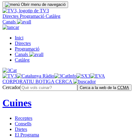
Obrir menu de navegació
Directes
Programació
Catàleg
Canals
Inici
Directes
Programació
Canals
Catàleg
CORPORATIU
BOTIGA
CERCA
Cercador
Cerca a la web de la
CCMA
Cuines
Receptes
Consells
Dietes
El Programa