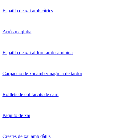
Espatlla de xai amb cítrics
Arròs maqluba
Espatlla de xai al forn amb samfaina
Carpaccio de xai amb vinagreta de tardor
Rotllets de col farcits de carn
Paquito de xai
Crestes de xai amb dàtils