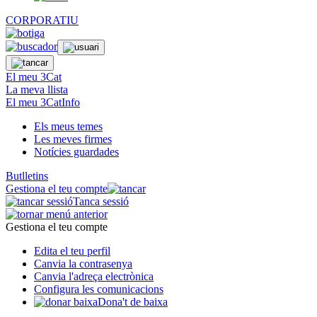
CORPORATIU
El meu 3Cat
La meva llista
El meu 3CatInfo
Els meus temes
Les meves firmes
Notícies guardades
Butlletins
Gestiona el teu compte
Tanca sessió
Gestiona el teu compte
Edita el teu perfil
Canvia la contrasenya
Canvia l'adreça electrònica
Configura les comunicacions
Dona't de baixa