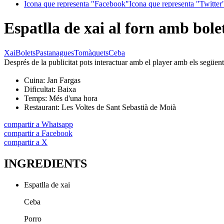
Icona que representa "Facebook"
Icona que representa "Twitter
Espatlla de xai al forn amb bole
Xai
Bolets
Pastanagues
Tomàquets
Ceba
Després de la publicitat pots interactuar amb el player amb els següen
Cuina:
Jan Fargas
Dificultat:
Baixa
Temps:
Més d'una hora
Restaurant:
Les Voltes de Sant Sebastià de Moià
compartir a Whatsapp
compartir a Facebook
compartir a X
INGREDIENTS
Espatlla de xai
Ceba
Porro