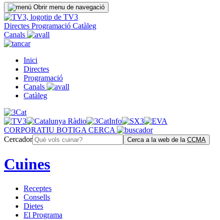
Obrir menu de navegació
Directes
Programació
Catàleg
Canals
Inici
Directes
Programació
Canals
Catàleg
CORPORATIU
BOTIGA
CERCA
Cercador
Cerca a la web de la
CCMA
Cuines
Receptes
Consells
Dietes
El Programa