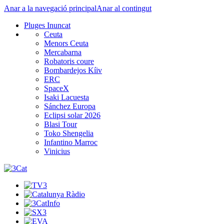
Anar a la navegació principal
Anar al contingut
Pluges Inuncat
Ceuta
Menors Ceuta
Mercabarna
Robatoris coure
Bombardejos Kíiv
ERC
SpaceX
Isaki Lacuesta
Sánchez Europa
Eclipsi solar 2026
Blasi Tour
Toko Shengelia
Infantino Marroc
Vinicius