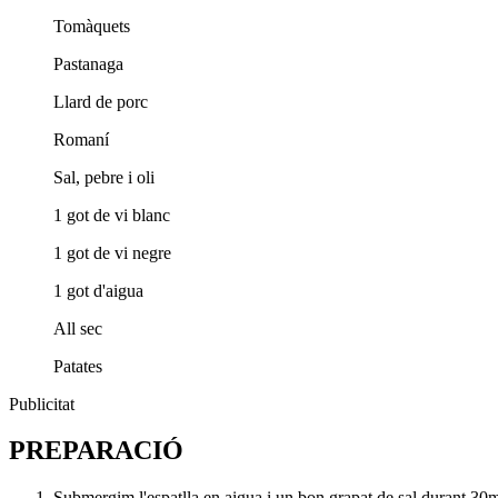
Tomàquets
Pastanaga
Llard de porc
Romaní
Sal, pebre i oli
1 got de vi blanc
1 got de vi negre
1 got d'aigua
All sec
Patates
Publicitat
PREPARACIÓ
Submergim l'espatlla en aigua i un bon grapat de sal durant 30m