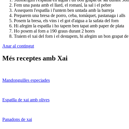
Fem una pasta amb el llard, el romaní, la sal i el pebre
Assequem l'espatlla i l'untem ben untada amb la barreja
Preparem una bresa de porro, ceba, tomàquet, pastanaga i alls
Posem la bresa, els vins i el got d'aigua a la safata del forn
Hi afegim la espatlla i ho tapem ben tapat amb paper de plata
Ho posem al forn a 190 graus durant 2 hores
Traiem el xai del forn i el destapem, hi afegim un bon grapat de 
Anar al contingut
Més receptes amb Xai
Mandonguilles especiades
Espatlla de xai amb olives
Panadons de xai