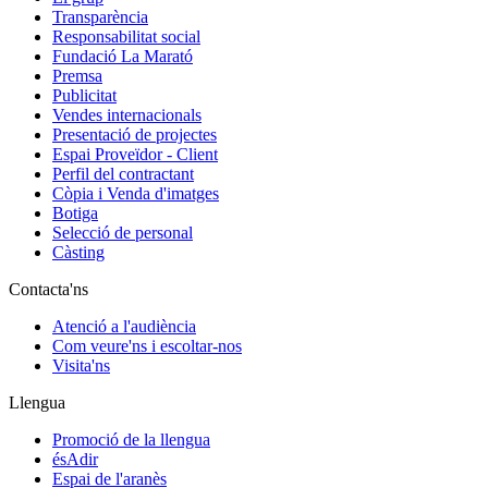
Transparència
Responsabilitat social
Fundació La Marató
Premsa
Publicitat
Vendes internacionals
Presentació de projectes
Espai Proveïdor - Client
Perfil del contractant
Còpia i Venda d'imatges
Botiga
Selecció de personal
Càsting
Contacta'ns
Atenció a l'audiència
Com veure'ns i escoltar-nos
Visita'ns
Llengua
Promoció de la llengua
ésAdir
Espai de l'aranès