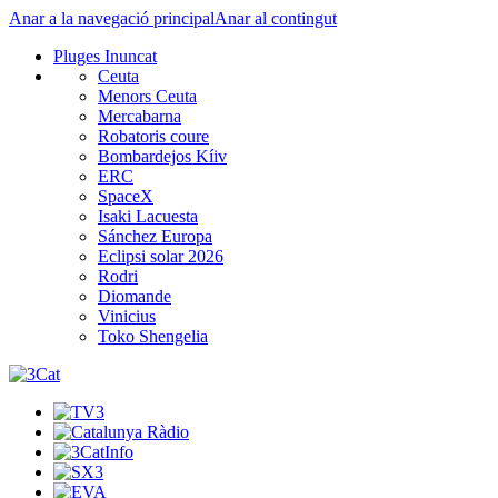
Anar a la navegació principal
Anar al contingut
Pluges Inuncat
Ceuta
Menors Ceuta
Mercabarna
Robatoris coure
Bombardejos Kíiv
ERC
SpaceX
Isaki Lacuesta
Sánchez Europa
Eclipsi solar 2026
Rodri
Diomande
Vinicius
Toko Shengelia