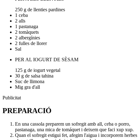
250 g de llenties pardines
1 ceba
2 alls
1 pastanaga
2 tomàquets
2 albergínies
2 fulles de llorer
Sal
PER AL IOGURT DE SÈSAM
125 g de iogurt vegetal
30 g de salsa tahina
Suc de llimona
Mig gra d'all
Publicitat
PREPARACIÓ
En una cassola preparem un sofregit amb all, ceba o porro,
pastanaga, una mica de tomáquet i deixem que faci xup xup.
Quan el sofregit estigui fet, afegim l'aigua i incorporem herbes