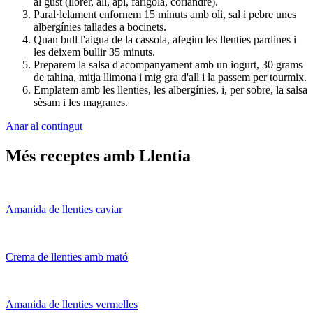
al gust (llorer, all, api, farigola, coriandre).
Paral·lelament enfornem 15 minuts amb oli, sal i pebre unes
albergínies tallades a bocinets.
Quan bull l'aigua de la cassola, afegim les llenties pardines i
les deixem bullir 35 minuts.
Preparem la salsa d'acompanyament amb un iogurt, 30 grams
de tahina, mitja llimona i mig gra d'all i la passem per tourmix.
Emplatem amb les llenties, les albergínies, i, per sobre, la salsa
sèsam i les magranes.
Anar al contingut
Més receptes amb Llentia
Amanida de llenties caviar
Crema de llenties amb mató
Amanida de llenties vermelles