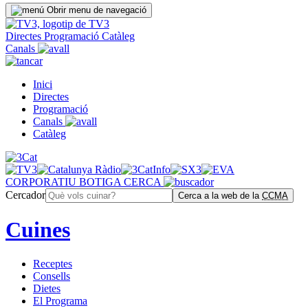
Obrir menu de navegació
Directes
Programació
Catàleg
Canals
Inici
Directes
Programació
Canals
Catàleg
CORPORATIU
BOTIGA
CERCA
Cercador
Cerca a la web de la
CCMA
Cuines
Receptes
Consells
Dietes
El Programa