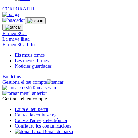
CORPORATIU
El meu 3Cat
La meva llista
El meu 3CatInfo
Els meus temes
Les meves firmes
Notícies guardades
Butlletins
Gestiona el teu compte
Tanca sessió
Gestiona el teu compte
Edita el teu perfil
Canvia la contrasenya
Canvia l'adreça electrònica
Configura les comunicacions
Dona't de baixa