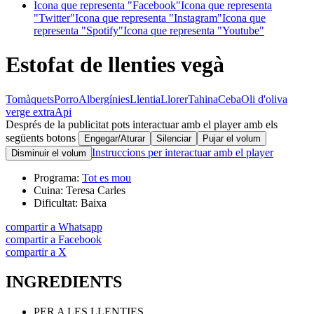
Icona que representa "Facebook"
Icona que representa
"Twitter"
Icona que representa "Instagram"
Icona que
representa "Spotify"
Icona que representa "Youtube"
Estofat de llenties vegà
Tomàquets
Porro
Albergínies
Llentia
Llorer
Tahina
Ceba
Oli d'oliva
verge extra
Api
Després de la publicitat pots interactuar amb el player amb els
següents botons
Engegar/Aturar
Silenciar
Pujar el volum
Instruccions per interactuar amb el player
Disminuir el volum
Programa:
Tot es mou
Cuina:
Teresa Carles
Dificultat:
Baixa
compartir a Whatsapp
compartir a Facebook
compartir a X
INGREDIENTS
PER A LES LLENTIES