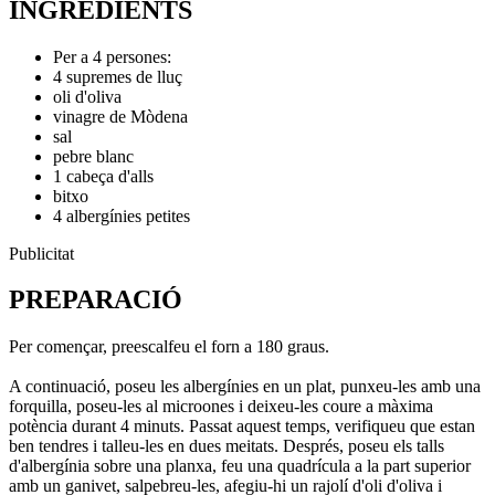
INGREDIENTS
Per a 4 persones:
4 supremes de lluç
oli d'oliva
vinagre de Mòdena
sal
pebre blanc
1 cabeça d'alls
bitxo
4 albergínies petites
Publicitat
PREPARACIÓ
Per començar, preescalfeu el forn a 180 graus.
A continuació, poseu les albergínies en un plat, punxeu-les amb una
forquilla, poseu-les al microones i deixeu-les coure a màxima
potència durant 4 minuts. Passat aquest temps, verifiqueu que estan
ben tendres i talleu-les en dues meitats. Després, poseu els talls
d'albergínia sobre una planxa, feu una quadrícula a la part superior
amb un ganivet, salpebreu-les, afegiu-hi un rajolí d'oli d'oliva i