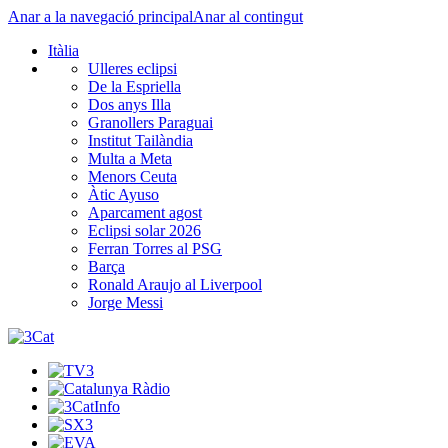
Anar a la navegació principal
Anar al contingut
Itàlia
Ulleres eclipsi
De la Espriella
Dos anys Illa
Granollers Paraguai
Institut Tailàndia
Multa a Meta
Menors Ceuta
Àtic Ayuso
Aparcament agost
Eclipsi solar 2026
Ferran Torres al PSG
Barça
Ronald Araujo al Liverpool
Jorge Messi