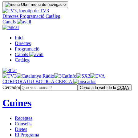
Obrir menu de navegació
Directes
Programació
Catàleg
Canals
Inici
Directes
Programació
Canals
Catàleg
CORPORATIU
BOTIGA
CERCA
Cercador
Cerca a la web de la
CCMA
Cuines
Receptes
Consells
Dietes
El Programa