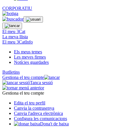
CORPORATIU
El meu 3Cat
La meva llista
El meu 3CatInfo
Els meus temes
Les meves firmes
Notícies guardades
Butlletins
Gestiona el teu compte
Tanca sessió
Gestiona el teu compte
Edita el teu perfil
Canvia la contrasenya
Canvia l'adreça electrònica
Configura les comunicacions
Dona't de baixa