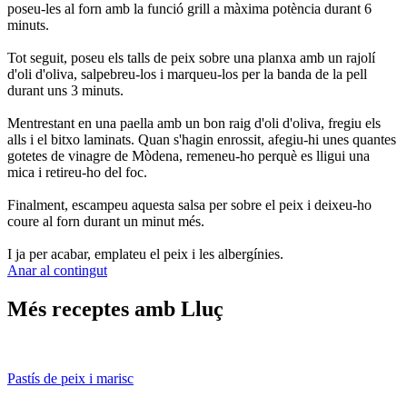
poseu-les al forn amb la funció grill a màxima potència durant 6
minuts.
Tot seguit, poseu els talls de peix sobre una planxa amb un rajolí
d'oli d'oliva, salpebreu-los i marqueu-los per la banda de la pell
durant uns 3 minuts.
Mentrestant en una paella amb un bon raig d'oli d'oliva, fregiu els
alls i el bitxo laminats. Quan s'hagin enrossit, afegiu-hi unes quantes
gotetes de vinagre de Mòdena, remeneu-ho perquè es lligui una
mica i retireu-ho del foc.
Finalment, escampeu aquesta salsa per sobre el peix i deixeu-ho
coure al forn durant un minut més.
I ja per acabar, emplateu el peix i les albergínies.
Anar al contingut
Més receptes amb Lluç
Pastís de peix i marisc