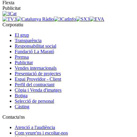
Flexta
Publicitat
Corporatiu
El grup
Transparència
Responsabilitat social
Fundació La Marató
Premsa
Publicitat
Vendes internacionals
Presentació de projectes
Espai Proveïdor - Client
Perfil del contractant
Còpia i Venda d'imatges
Botiga
Selecció de personal
Càsting
Contacta'ns
Atenció a l'audiència
Com veure'ns i escoltar-nos