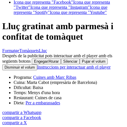
Icona que representa "Facebook"
Icona que representa
"Twitter"
Icona que representa "Instagram"
Icona que
representa "Spotify"
Icona que representa "Youtube"
Lluç gratinat amb parmesà i
confitat de tomàquet
Formatge
Tomàquets
Lluç
Després de la publicitat pots interactuar amb el player amb els
següents botons
Engegar/Aturar
Silenciar
Pujar el volum
Instruccions per interactuar amb el player
Disminuir el volum
Programa:
Cuines amb Marc Ribas
Cuina:
Marta Cabot (empresària de Barcelona)
Dificultat:
Baixa
Temps:
Menys d'una hora
Restaurant:
Cuines de casa
Dieta:
Per a embarassades
compartir a Whatsapp
compartir a Facebook
compartir a X