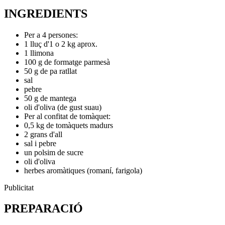
INGREDIENTS
Per a 4 persones:
1 lluç d'1 o 2 kg aprox.
1 llimona
100 g de formatge parmesà
50 g de pa ratllat
sal
pebre
50 g de mantega
oli d'oliva (de gust suau)
Per al confitat de tomàquet:
0,5 kg de tomàquets madurs
2 grans d'all
sal i pebre
un polsim de sucre
oli d'oliva
herbes aromàtiques (romaní, farigola)
Publicitat
PREPARACIÓ