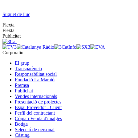
Suquet de lluç
Flexta
Flexta
Publicitat
Corporatiu
El grup
Transparència
Responsabilitat social
Fundació La Marató
Premsa
Publicitat
Vendes internacionals
Presentació de projectes
Espai Proveïdor - Client
Perfil del contractant
Còpia i Venda d'imatges
Botiga
Selecció de personal
Càsting