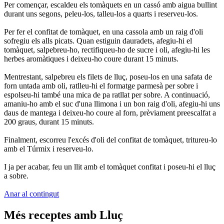
Per començar, escaldeu els tomàquets en un cassó amb aigua bullint
durant uns segons, peleu-los, talleu-los a quarts i reserveu-los.
Per fer el confitat de tomàquet, en una cassola amb un raig d'oli
sofregiu els alls picats. Quan estiguin dauradets, afegiu-hi el
tomàquet, salpebreu-ho, rectifiqueu-ho de sucre i oli, afegiu-hi les
herbes aromàtiques i deixeu-ho coure durant 15 minuts.
Mentrestant, salpebreu els filets de lluç, poseu-los en una safata de
forn untada amb oli, ratlleu-hi el formatge parmesà per sobre i
espolseu-hi també una mica de pa ratllat per sobre. A continuació,
amaniu-ho amb el suc d'una llimona i un bon raig d'oli, afegiu-hi uns
daus de mantega i deixeu-ho coure al forn, prèviament preescalfat a
200 graus, durant 15 minuts.
Finalment, escorreu l'excés d'oli del confitat de tomàquet, tritureu-lo
amb el Túrmix i reserveu-lo.
I ja per acabar, feu un llit amb el tomàquet confitat i poseu-hi el lluç
a sobre.
Anar al contingut
Més receptes amb Lluç