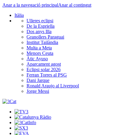
Anar a la navegació principal
Anar al contingut
Itàlia
Ulleres eclipsi
De la Espriella
Dos anys Illa
Granollers Paraguai
Institut Tailàndia
Multa a Meta
Menors Ceuta
Àtic Ayuso
Aparcament agost
Eclipsi solar 2026
Ferran Torres al PSG
Dani Jarque
Ronald Araujo al Liverpool
Jorge Messi