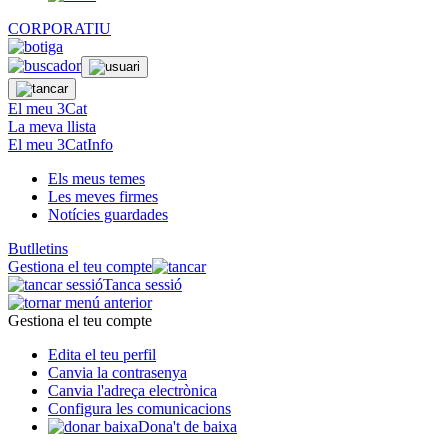
CORPORATIU
El meu 3Cat
La meva llista
El meu 3CatInfo
Els meus temes
Les meves firmes
Notícies guardades
Butlletins
Gestiona el teu compte
Tanca sessió
Gestiona el teu compte
Edita el teu perfil
Canvia la contrasenya
Canvia l'adreça electrònica
Configura les comunicacions
Dona't de baixa