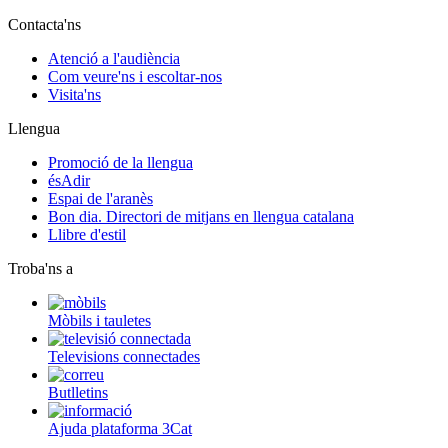
Contacta'ns
Atenció a l'audiència
Com veure'ns i escoltar-nos
Visita'ns
Llengua
Promoció de la llengua
ésAdir
Espai de l'aranès
Bon dia. Directori de mitjans en llengua catalana
Llibre d'estil
Troba'ns a
Mòbils i tauletes
Televisions connectades
Butlletins
Ajuda plataforma 3Cat