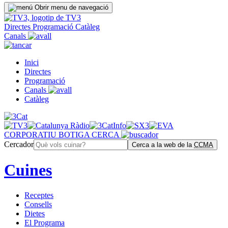
Obrir menu de navegació
Directes
Programació
Catàleg
Canals
Inici
Directes
Programació
Canals
Catàleg
CORPORATIU
BOTIGA
CERCA
Cercador
Cerca a la web de la
CCMA
Cuines
Receptes
Consells
Dietes
El Programa