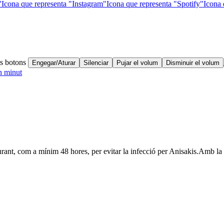
"
Icona que representa "Instagram"
Icona que representa "Spotify"
Icona 
ts botons
Engegar/Aturar
Silenciar
Pujar el volum
Disminuir el volum
n minut
urant, com a mínim 48 hores, per evitar la infecció per Anisakis.
Amb la 