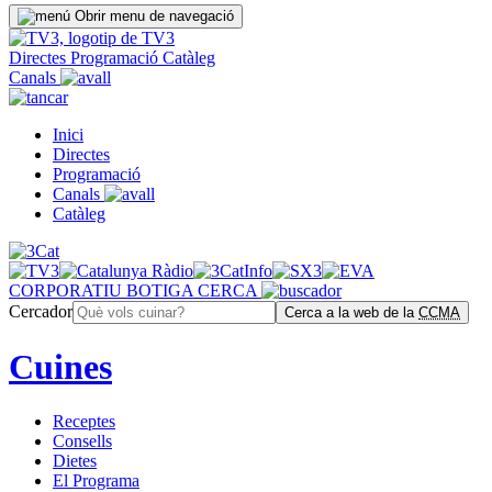
Obrir menu de navegació
Directes
Programació
Catàleg
Canals
Inici
Directes
Programació
Canals
Catàleg
CORPORATIU
BOTIGA
CERCA
Cercador
Cerca a la web de la
CCMA
Cuines
Receptes
Consells
Dietes
El Programa