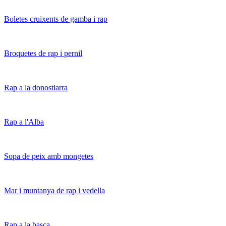
Boletes cruixents de gamba i rap
Broquetes de rap i pernil
Rap a la donostiarra
Rap a l'Alba
Sopa de peix amb mongetes
Mar i muntanya de rap i vedella
Rap a la basca