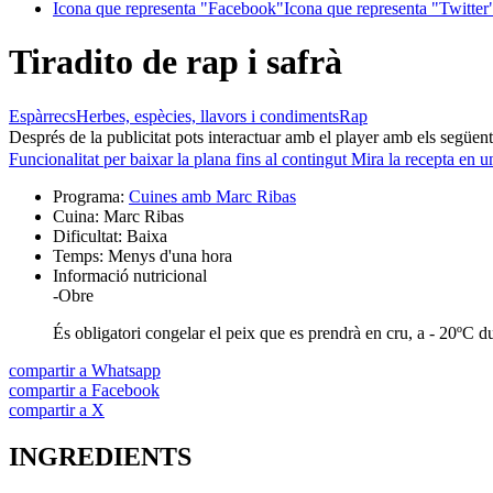
Icona que representa "Facebook"
Icona que representa "Twitter
Tiradito de rap i safrà
Espàrrecs
Herbes, espècies, llavors i condiments
Rap
Després de la publicitat pots interactuar amb el player amb els següen
Funcionalitat per baixar la plana fins al contingut
Mira la recepta en u
Programa:
Cuines amb Marc Ribas
Cuina:
Marc Ribas
Dificultat:
Baixa
Temps:
Menys d'una hora
Informació nutricional
-
Obre
És obligatori congelar el peix que es prendrà en cru, a - 20ºC d
compartir a Whatsapp
compartir a Facebook
compartir a X
INGREDIENTS