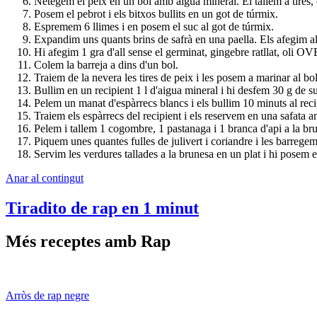
Netegem el peix en un bol amb aigua mineral. El tallem a tires, 
Posem el pebrot i els bitxos bullits en un got de túrmix.
Espremem 6 llimes i en posem el suc al got de túrmix.
Expandim uns quants brins de safrà en una paella. Els afegim al
Hi afegim 1 gra d'all sense el germinat, gingebre ratllat, oli OV
Colem la barreja a dins d'un bol.
Traiem de la nevera les tires de peix i les posem a marinar al b
Bullim en un recipient 1 l d'aigua mineral i hi desfem 30 g de su
Pelem un manat d'espàrrecs blancs i els bullim 10 minuts al reci
Traiem els espàrrecs del recipient i els reservem en una safata 
Pelem i tallem 1 cogombre, 1 pastanaga i 1 branca d'api a la brun
Piquem unes quantes fulles de julivert i coriandre i les barrege
Servim les verdures tallades a la brunesa en un plat i hi posem e
Anar al contingut
Tiradito de rap en 1 minut
Més receptes amb Rap
Arròs de rap negre