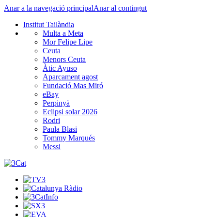
Anar a la navegació principal
Anar al contingut
Institut Tailàndia
Multa a Meta
Mor Felipe Lipe
Ceuta
Menors Ceuta
Àtic Ayuso
Aparcament agost
Fundació Mas Miró
eBay
Perpinyà
Eclipsi solar 2026
Rodri
Paula Blasi
Tommy Marqués
Messi