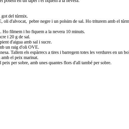
el posem en un tàper i el fiquem a la nevera.
 got del túrmix.
E, oli d'alvocat, pebre negre i un polsim de sal. Ho triturem amb el túrm
ol. Ho filmem i ho fiquem a la nevera 10 minuts.
cre i 20 g de sal.
pient d'aigua amb sal i sucre.
amb un raig d'oli OVE.
esa. Tallem els espàrrecs a tires i barregem totes les verdures en un bol
m amb el peix marinat.
l peix per sobre, amb unes quantes flors d'all també per sobre.