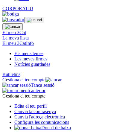
CORPORATIU
El meu 3Cat
La meva llista
El meu 3CatInfo
Els meus temes
Les meves firmes
Notícies guardades
Butlletins
Gestiona el teu compte
Tanca sessió
Gestiona el teu compte
Edita el teu perfil
Canvia la contrasenya
Canvia l'adreça electrònica
Configura les comunicacions
Dona't de baixa