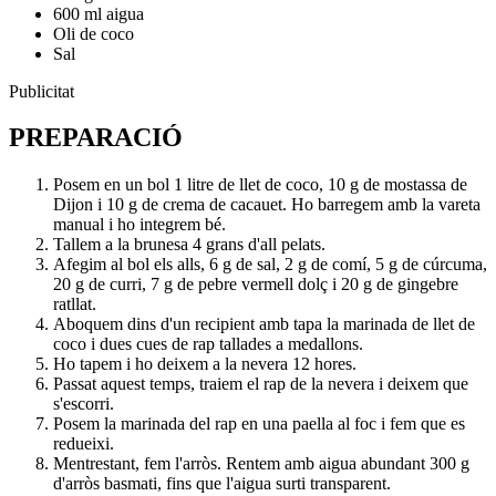
600 ml aigua
Oli de coco
Sal
Publicitat
PREPARACIÓ
Posem en un bol 1 litre de llet de coco, 10 g de mostassa de
Dijon i 10 g de crema de cacauet. Ho barregem amb la vareta
manual i ho integrem bé.
Tallem a la brunesa 4 grans d'all pelats.
Afegim al bol els alls, 6 g de sal, 2 g de comí, 5 g de cúrcuma,
20 g de curri, 7 g de pebre vermell dolç i 20 g de gingebre
ratllat.
Aboquem dins d'un recipient amb tapa la marinada de llet de
coco i dues cues de rap tallades a medallons.
Ho tapem i ho deixem a la nevera 12 hores.
Passat aquest temps, traiem el rap de la nevera i deixem que
s'escorri.
Posem la marinada del rap en una paella al foc i fem que es
redueixi.
Mentrestant, fem l'arròs. Rentem amb aigua abundant 300 g
d'arròs basmati, fins que l'aigua surti transparent.