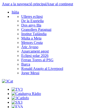
Anar a la navegació principal
Anar al contingut
Itàlia
Ulleres eclipsi
De la Espriella
Dos anys Illa
Granollers Paraguai
Institut Tailàndia
Multa a Meta
Menors Ceuta
Àtic Ayuso
Aparcament agost
Eclipsi solar 2026
Ferran Torres al PSG
Barça
Ronald Araujo al Liverpool
Jorge Messi