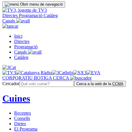
Obrir menu de navegació
Directes
Programació
Catàleg
Canals
Inici
Directes
Programació
Canals
Catàleg
CORPORATIU
BOTIGA
CERCA
Cercador
Cerca a la web de la
CCMA
Cuines
Receptes
Consells
Dietes
El Programa