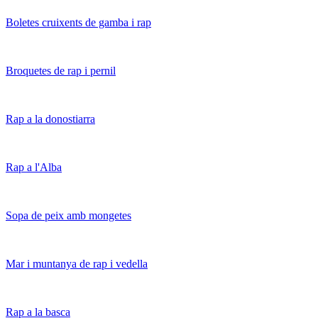
Boletes cruixents de gamba i rap
Broquetes de rap i pernil
Rap a la donostiarra
Rap a l'Alba
Sopa de peix amb mongetes
Mar i muntanya de rap i vedella
Rap a la basca