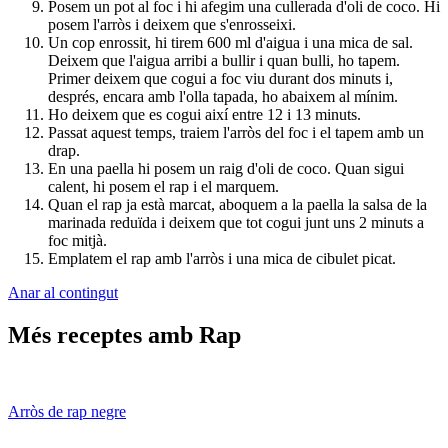
Posem un pot al foc i hi afegim una cullerada d'oli de coco. Hi
posem l'arròs i deixem que s'enrosseixi.
Un cop enrossit, hi tirem 600 ml d'aigua i una mica de sal.
Deixem que l'aigua arribi a bullir i quan bulli, ho tapem.
Primer deixem que cogui a foc viu durant dos minuts i,
després, encara amb l'olla tapada, ho abaixem al mínim.
Ho deixem que es cogui així entre 12 i 13 minuts.
Passat aquest temps, traiem l'arròs del foc i el tapem amb un
drap.
En una paella hi posem un raig d'oli de coco. Quan sigui
calent, hi posem el rap i el marquem.
Quan el rap ja està marcat, aboquem a la paella la salsa de la
marinada reduïda i deixem que tot cogui junt uns 2 minuts a
foc mitjà.
Emplatem el rap amb l'arròs i una mica de cibulet picat.
Anar al contingut
Més receptes amb Rap
Arròs de rap negre