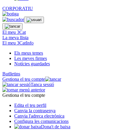
CORPORATIU
El meu 3Cat
La meva llista
El meu 3CatInfo
Els meus temes
Les meves firmes
Notícies guardades
Butlletins
Gestiona el teu compte
Tanca sessió
Gestiona el teu compte
Edita el teu perfil
Canvia la contrasenya
Canvia l'adreça electrònica
Configura les comunicacions
Dona't de baixa