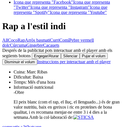
Icona que representa "Facebook"
Icona que representa
"Twitter"
Icona que representa "Instagram"
Icona que
representa "Spotify"
Icona que representa "Youtube"
Rap a l'estil indi
All
Coco
Rap
Arròs basmati
Curri
Comí
Pebre vermell
dolç
Cúrcuma
Gingebre
Cacauets
Després de la publicitat pots interactuar amb el player amb els
següents botons
Engegar/Aturar
Silenciar
Pujar el volum
Instruccions per interactuar amb el player
Disminuir el volum
Cuina:
Marc Ribas
Dificultat:
Baixa
Temps:
Més d'una hora
Informació nutricional
-
Obre
El peix blanc (com el rap, el lluç, el llenguado...) és de gran
valor nutritiu, baix en greixos i ric en proteïnes de bona
qualitat, i es recomana menjar-ne entre 3 i 4 dies a la
setmana.
Amb la col·laboració de:
compartir a Whatsapp