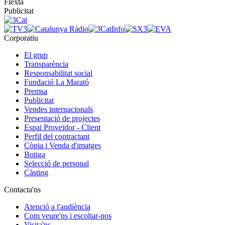
Flexta
Publicitat
Corporatiu
El grup
Transparència
Responsabilitat social
Fundació La Marató
Premsa
Publicitat
Vendes internacionals
Presentació de projectes
Espai Proveïdor - Client
Perfil del contractant
Còpia i Venda d'imatges
Botiga
Selecció de personal
Càsting
Contacta'ns
Atenció a l'audiència
Com veure'ns i escoltar-nos
Visita'ns