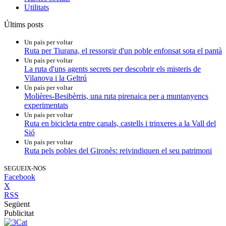
Utilitats
Últims posts
Un país per voltar
Ruta per Tiurana, el ressorgir d'un poble enfonsat sota el pantà
Un país per voltar
La ruta d'uns agents secrets per descobrir els misteris de
Vilanova i la Geltrú
Un país per voltar
Molières-Besibèrris, una ruta pirenaica per a muntanyencs
experimentats
Un país per voltar
Ruta en bicicleta entre canals, castells i trinxeres a la Vall del
Sió
Un país per voltar
Ruta pels pobles del Gironès: reivindiquen el seu patrimoni
SEGUEIX-NOS
Facebook
X
RSS
Següent
Publicitat