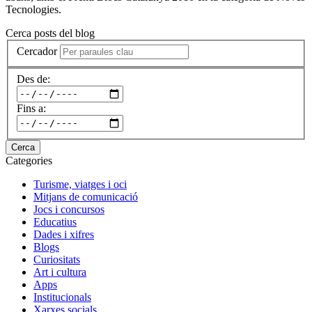
Tecnologies.
Cerca posts del blog
Cercador
Des de:
Fins a:
Cerca
Categories
Turisme, viatges i oci
Mitjans de comunicació
Jocs i concursos
Educatius
Dades i xifres
Blogs
Curiositats
Art i cultura
Apps
Institucionals
Xarxes socials