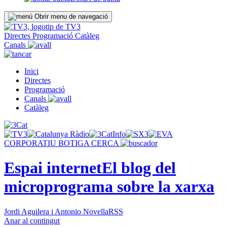
Obrir menu de navegació
Directes
Programació
Catàleg
Canals
Inici
Directes
Programació
Canals
Catàleg
CORPORATIU
BOTIGA
CERCA
Espai internet
El blog del
microprograma sobre la xarxa
Jordi Aguilera i Antonio Novella
RSS
Anar al contingut