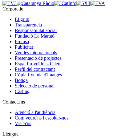
Corporatiu
El grup
Transparència
Responsabilitat social
Fundació La Marató
Premsa
Publicitat
Vendes internacionals
Presentació de projectes
Espai Proveïdor - Client
Perfil del contractant
Còpia i Venda d'imatges
Botiga
Selecció de personal
Càsting
Contacta'ns
Atenció a l'audiència
Com veure'ns i escoltar-nos
Visita'ns
Llengua