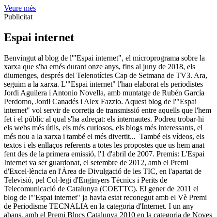
Veure més
Publicitat
Espai internet
Benvingut al blog de l'"Espai internet", el microprograma sobre la
xarxa que s'ha emés durant onze anys, fins al juny de 2018, els
diumenges, després del Telenotícies Cap de Setmana de TV3. Ara,
seguim a la xarxa. L'"Espai internet" l'han elaborat els periodistes
Jordi Aguilera i Antonio Novella, amb muntatge de Rubén García
Perdomo, Jordi Canadés i Alex Fazzio. Aquest blog de l'"Espai
internet" vol servir de corretja de transmissió entre aquells que l'hem
fet i el públic al qual s'ha adreçat: els internautes. Podreu trobar-hi
els webs més útils, els més curiosos, els blogs més interessants, el
més nou a la xarxa i també el més divertit... També els vídeos, els
textos i els enllaços referents a totes les propostes que us hem anat
fent des de la primera emissió, l'1 d'abril de 2007. Premis: L'Espai
Internet va ser guardonat, el setembre de 2012, amb el Premi
d'Excel·lència en l'Àrea de Divulgació de les TIC, en l'apartat de
Televisió, pel Col·legi d'Enginyers Tècnics i Perits de
Telecomunicació de Catalunya (COETTC). El gener de 2011 el
blog de l'"Espai internet" ja havia estat reconegut amb el Vè Premi
de Periodisme TECNALIA en la categoria d'Internet. I un any
abans, amb el Premi Blocs Catalunya 2010 en la categoria de Noves