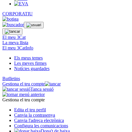
CORPORATIU
El meu 3Cat
La meva llista
El meu 3CatInfo
Els meus temes
Les meves firmes
Notícies guardades
Butlletins
Gestiona el teu compte
Tanca sessió
Gestiona el teu compte
Edita el teu perfil
Canvia la contrasenya
Canvia l'adreça electrònica
Configura les comunicacions
Dona't de baixa