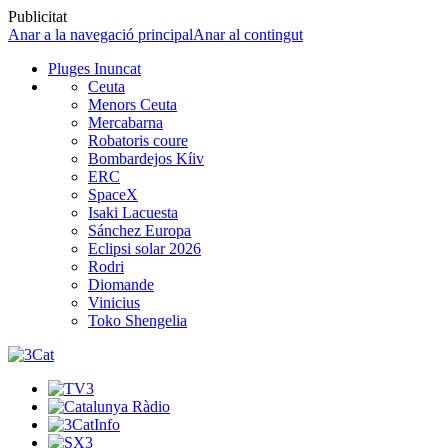
Publicitat
Anar a la navegació principal
Anar al contingut
Pluges Inuncat
Ceuta
Menors Ceuta
Mercabarna
Robatoris coure
Bombardejos Kíiv
ERC
SpaceX
Isaki Lacuesta
Sánchez Europa
Eclipsi solar 2026
Rodri
Diomande
Vinicius
Toko Shengelia