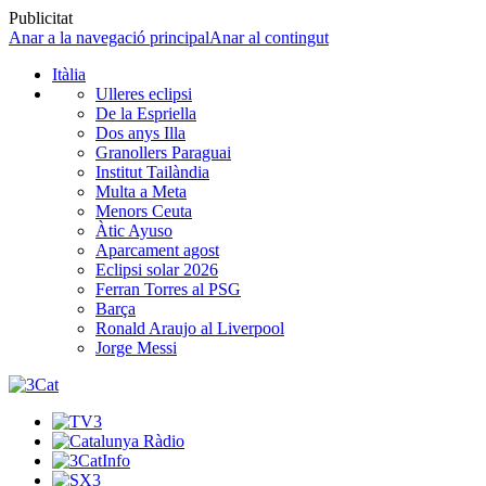
Publicitat
Anar a la navegació principal
Anar al contingut
Itàlia
Ulleres eclipsi
De la Espriella
Dos anys Illa
Granollers Paraguai
Institut Tailàndia
Multa a Meta
Menors Ceuta
Àtic Ayuso
Aparcament agost
Eclipsi solar 2026
Ferran Torres al PSG
Barça
Ronald Araujo al Liverpool
Jorge Messi