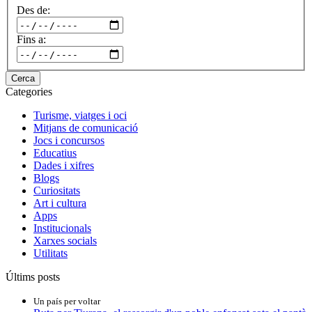
Des de:
Fins a:
Cerca
Categories
Turisme, viatges i oci
Mitjans de comunicació
Jocs i concursos
Educatius
Dades i xifres
Blogs
Curiositats
Art i cultura
Apps
Institucionals
Xarxes socials
Utilitats
Últims posts
Un país per voltar