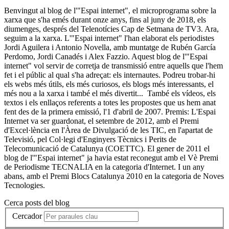
Benvingut al blog de l'"Espai internet", el microprograma sobre la
xarxa que s'ha emés durant onze anys, fins al juny de 2018, els
diumenges, després del Telenotícies Cap de Setmana de TV3. Ara,
seguim a la xarxa. L'"Espai internet" l'han elaborat els periodistes
Jordi Aguilera i Antonio Novella, amb muntatge de Rubén García
Perdomo, Jordi Canadés i Alex Fazzio. Aquest blog de l'"Espai
internet" vol servir de corretja de transmissió entre aquells que l'hem
fet i el públic al qual s'ha adreçat: els internautes. Podreu trobar-hi
els webs més útils, els més curiosos, els blogs més interessants, el
més nou a la xarxa i també el més divertit... També els vídeos, els
textos i els enllaços referents a totes les propostes que us hem anat
fent des de la primera emissió, l'1 d'abril de 2007. Premis: L'Espai
Internet va ser guardonat, el setembre de 2012, amb el Premi
d'Excel·lència en l'Àrea de Divulgació de les TIC, en l'apartat de
Televisió, pel Col·legi d'Enginyers Tècnics i Perits de
Telecomunicació de Catalunya (COETTC). El gener de 2011 el
blog de l'"Espai internet" ja havia estat reconegut amb el Vè Premi
de Periodisme TECNALIA en la categoria d'Internet. I un any
abans, amb el Premi Blocs Catalunya 2010 en la categoria de Noves
Tecnologies.
Cerca posts del blog
Cercador