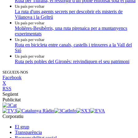
Ruta per Tiurana, el ressorgir d'un poble enfonsat sota el pantà
Un país per voltar
La ruta d'uns agents secrets per descobrir els misteris de
Vilanova i la Geltrú
Un país per voltar
Molières-Besibèrris, una ruta pirenaica per a muntanyencs
experimentats
Un país per voltar
Ruta en bicicleta entre canals, castells i trinxeres a la Vall del
Sió
Un país per voltar
Ruta pels pobles del Gironès: reivindiquen el seu patrimoni
SEGUEIX-NOS
Facebook
X
RSS
Següent
Publicitat
Corporatiu
El grup
Transparència
Responsabilitat social