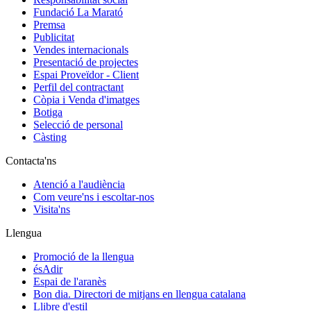
Fundació La Marató
Premsa
Publicitat
Vendes internacionals
Presentació de projectes
Espai Proveïdor - Client
Perfil del contractant
Còpia i Venda d'imatges
Botiga
Selecció de personal
Càsting
Contacta'ns
Atenció a l'audiència
Com veure'ns i escoltar-nos
Visita'ns
Llengua
Promoció de la llengua
ésAdir
Espai de l'aranès
Bon dia. Directori de mitjans en llengua catalana
Llibre d'estil