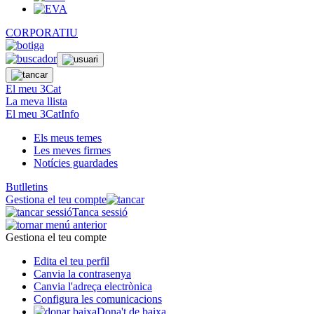
CORPORATIU
El meu 3Cat
La meva llista
El meu 3CatInfo
Els meus temes
Les meves firmes
Notícies guardades
Butlletins
Gestiona el teu compte
Tanca sessió
Gestiona el teu compte
Edita el teu perfil
Canvia la contrasenya
Canvia l'adreça electrònica
Configura les comunicacions
Dona't de baixa