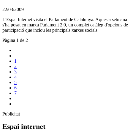
22/03/2009
L'Espai Internet visita el Parlament de Catalunya. Aquesta setmana
s'ha posat en marxa Parlament 2.0, un complet catàleg d'opcions de
participació que inclou les principals xarxes socials
Pàgina 1 de 2
1
2
3
4
5
6
7
Publicitat
Espai internet