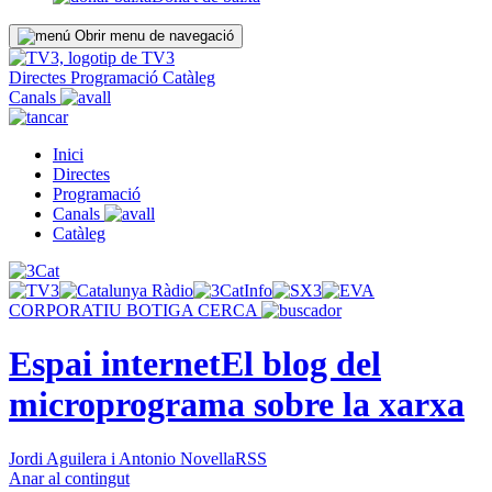
Obrir menu de navegació
Directes
Programació
Catàleg
Canals
Inici
Directes
Programació
Canals
Catàleg
CORPORATIU
BOTIGA
CERCA
Espai internet
El blog del
microprograma sobre la xarxa
Jordi Aguilera i Antonio Novella
RSS
Anar al contingut