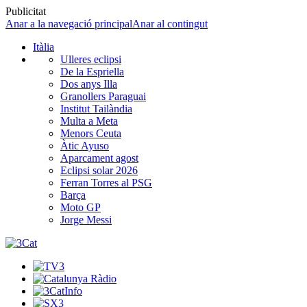
Publicitat
Anar a la navegació principal
Anar al contingut
Itàlia
Ulleres eclipsi
De la Espriella
Dos anys Illa
Granollers Paraguai
Institut Tailàndia
Multa a Meta
Menors Ceuta
Àtic Ayuso
Aparcament agost
Eclipsi solar 2026
Ferran Torres al PSG
Barça
Moto GP
Jorge Messi