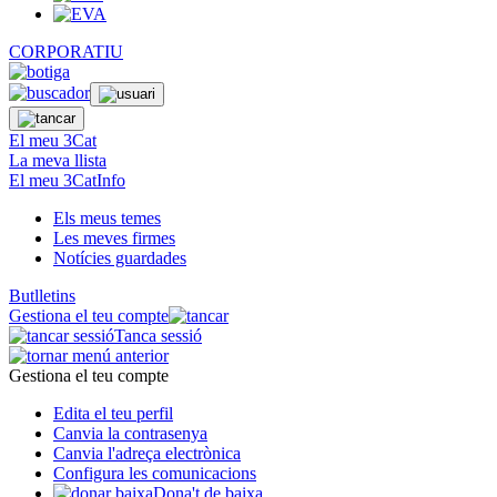
CORPORATIU
El meu 3Cat
La meva llista
El meu 3CatInfo
Els meus temes
Les meves firmes
Notícies guardades
Butlletins
Gestiona el teu compte
Tanca sessió
Gestiona el teu compte
Edita el teu perfil
Canvia la contrasenya
Canvia l'adreça electrònica
Configura les comunicacions
Dona't de baixa