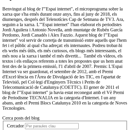
Benvingut al blog de l'"Espai internet", el microprograma sobre la
xarxa que s'ha emés durant onze anys, fins al juny de 2018, els
diumenges, després del Telenotícies Cap de Setmana de TV3. Ara,
seguim a la xarxa. L'"Espai internet" l'han elaborat els periodistes
Jordi Aguilera i Antonio Novella, amb muntatge de Rubén García
Perdomo, Jordi Canadés i Alex Fazzio. Aquest blog de l'"Espai
internet" vol servir de corretja de transmissió entre aquells que l'hem
fet i el públic al qual s'ha adreçat: els internautes. Podreu trobar-hi
els webs més útils, els més curiosos, els blogs més interessants, el
més nou a la xarxa i també el més divertit... També els vídeos, els
textos i els enllaços referents a totes les propostes que us hem anat
fent des de la primera emissió, l'1 d'abril de 2007. Premis: L'Espai
Internet va ser guardonat, el setembre de 2012, amb el Premi
d'Excel·lència en l'Àrea de Divulgació de les TIC, en l'apartat de
Televisió, pel Col·legi d'Enginyers Tècnics i Perits de
Telecomunicació de Catalunya (COETTC). El gener de 2011 el
blog de l'"Espai internet" ja havia estat reconegut amb el Vè Premi
de Periodisme TECNALIA en la categoria d'Internet. I un any
abans, amb el Premi Blocs Catalunya 2010 en la categoria de Noves
Tecnologies.
Cerca posts del blog
Cercador