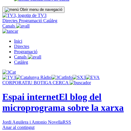
Obrir menu de navegació
Directes
Programació
Catàleg
Canals
Inici
Directes
Programació
Canals
Catàleg
CORPORATIU
BOTIGA
CERCA
Espai internet
El blog del
microprograma sobre la xarxa
Jordi Aguilera i Antonio Novella
RSS
Anar al contingut