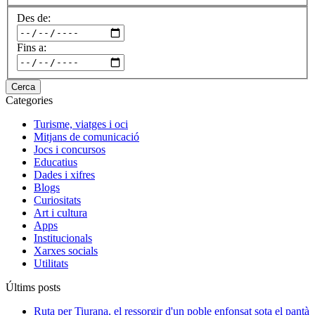
Des de:
Fins a:
Cerca
Categories
Turisme, viatges i oci
Mitjans de comunicació
Jocs i concursos
Educatius
Dades i xifres
Blogs
Curiositats
Art i cultura
Apps
Institucionals
Xarxes socials
Utilitats
Últims posts
Ruta per Tiurana, el ressorgir d'un poble enfonsat sota el pantà