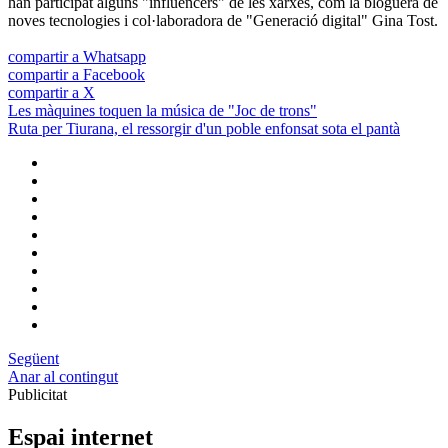
han participat alguns "influencers" de les xarxes, com la bloguera de
noves tecnologies i col·laboradora de "Generació digital" Gina Tost.
compartir a Whatsapp
compartir a Facebook
compartir a X
Les màquines toquen la música de "Joc de trons"
Ruta per Tiurana, el ressorgir d'un poble enfonsat sota el pantà
Següent
Anar al contingut
Publicitat
Espai internet