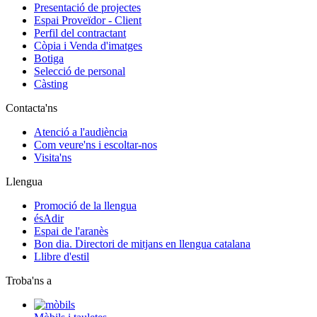
Presentació de projectes
Espai Proveïdor - Client
Perfil del contractant
Còpia i Venda d'imatges
Botiga
Selecció de personal
Càsting
Contacta'ns
Atenció a l'audiència
Com veure'ns i escoltar-nos
Visita'ns
Llengua
Promoció de la llengua
ésAdir
Espai de l'aranès
Bon dia. Directori de mitjans en llengua catalana
Llibre d'estil
Troba'ns a