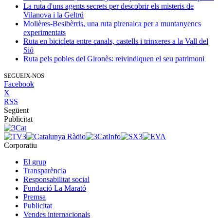
La ruta d'uns agents secrets per descobrir els misteris de
Vilanova i la Geltrú
Molières-Besibèrris, una ruta pirenaica per a muntanyencs
experimentats
Ruta en bicicleta entre canals, castells i trinxeres a la Vall del
Sió
Ruta pels pobles del Gironès: reivindiquen el seu patrimoni
SEGUEIX-NOS
Facebook
X
RSS
Següent
Publicitat
Corporatiu
El grup
Transparència
Responsabilitat social
Fundació La Marató
Premsa
Publicitat
Vendes internacionals