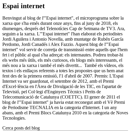
Espai internet
Benvingut al blog de l'"Espai internet", el microprograma sobre la
xarxa que s'ha emés durant onze anys, fins al juny de 2018, els
diumenges, després del Telenotícies Cap de Setmana de TV3. Ara,
seguim a la xarxa. L'"Espai internet" l'han elaborat els periodistes
Jordi Aguilera i Antonio Novella, amb muntatge de Rubén García
Perdomo, Jordi Canadés i Alex Fazzio. Aquest blog de l'"Espai
internet" vol servir de corretja de transmissió entre aquells que l'hem
fet i el públic al qual s'ha adreçat: els internautes. Podreu trobar-hi
els webs més útils, els més curiosos, els blogs més interessants, el
més nou a la xarxa i també el més divertit... També els vídeos, els
textos i els enllaços referents a totes les propostes que us hem anat
fent des de la primera emissió, l'1 d'abril de 2007. Premis: L'Espai
Internet va ser guardonat, el setembre de 2012, amb el Premi
d'Excel·lència en l'Àrea de Divulgació de les TIC, en l'apartat de
Televisió, pel Col·legi d'Enginyers Tècnics i Perits de
Telecomunicació de Catalunya (COETTC). El gener de 2011 el
blog de l'"Espai internet" ja havia estat reconegut amb el Vè Premi
de Periodisme TECNALIA en la categoria d'Internet. I un any
abans, amb el Premi Blocs Catalunya 2010 en la categoria de Noves
Tecnologies.
Cerca posts del blog