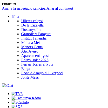
Publicitat
Anar a la navegació principal
Anar al contingut
Itàlia
Ulleres eclipsi
De la Espriella
Dos anys Illa
Granollers Paraguai
Institut Tailàndia
Multa a Meta
Menors Ceuta
Àtic Ayuso
Aparcament agost
Eclipsi solar 2026
Ferran Torres al PSG
Barça
Ronald Araujo al Liverpool
Jorge Messi