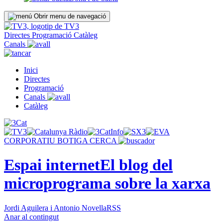
Obrir menu de navegació
Directes
Programació
Catàleg
Canals
Inici
Directes
Programació
Canals
Catàleg
CORPORATIU
BOTIGA
CERCA
Espai internet
El blog del
microprograma sobre la xarxa
Jordi Aguilera i Antonio Novella
RSS
Anar al contingut