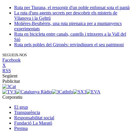
Ruta per Tiurana, el ressorgir d'un poble enfonsat sota el pantà
La ruta d'uns agents secrets per descobrir els misteris de
Vilanova i la Geltrú
Molières-Besibèrris, una ruta pirenaica per a muntanyencs
experimentats
Ruta en bicicleta entre canals, castells i trinxeres a la Vall del
Sió
Ruta pels pobles del Gironès: reivindiquen el seu patrimoni
SEGUEIX-NOS
Facebook
X
RSS
Següent
Publicitat
Corporatiu
El grup
Transparència
Responsabilitat social
Fundació La Marató
Premsa