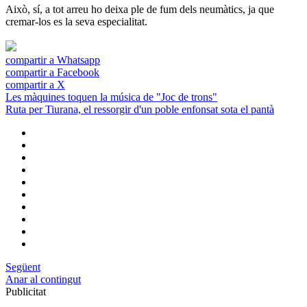
Això, sí, a tot arreu ho deixa ple de fum dels neumàtics, ja que
cremar-los es la seva especialitat.
compartir a Whatsapp
compartir a Facebook
compartir a X
Les màquines toquen la música de "Joc de trons"
Ruta per Tiurana, el ressorgir d'un poble enfonsat sota el pantà
Següent
Anar al contingut
Publicitat