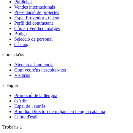
Publicitat
Vendes internacionals
Presentació de projectes
Espai Proveïdor - Client
Perfil del contractant
Còpia i Venda d'imatges
Botiga
Selecció de personal
Càsting
Contacta'ns
Atenció a l'audiència
Com veure'ns i escoltar-nos
Visita'ns
Llengua
Promoció de la llengua
ésAdir
Espai de l'aranès
Bon dia. Directori de mitjans en llengua catalana
Llibre d'estil
Troba'ns a