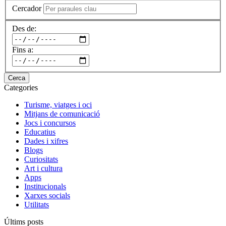
Cercador
Des de:
Fins a:
Cerca
Categories
Turisme, viatges i oci
Mitjans de comunicació
Jocs i concursos
Educatius
Dades i xifres
Blogs
Curiositats
Art i cultura
Apps
Institucionals
Xarxes socials
Utilitats
Últims posts