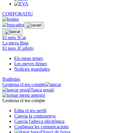
CORPORATIU
El meu 3Cat
La meva llista
El meu 3CatInfo
Els meus temes
Les meves firmes
Notícies guardades
Butlletins
Gestiona el teu compte
Tanca sessió
Gestiona el teu compte
Edita el teu perfil
Canvia la contrasenya
Canvia l'adreça electrònica
Configura les comunicacions
Dona't de baixa