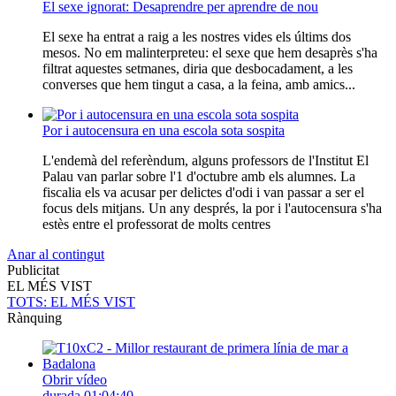
El sexe ignorat: Desaprendre per aprendre de nou
El sexe ha entrat a raig a les nostres vides els últims dos
mesos. No em malinterpreteu: el sexe que hem desaprès s'ha
filtrat aquestes setmanes, diria que desbocadament, a les
converses que hem tingut a casa, a la feina, amb amics...
Por i autocensura en una escola sota sospita
L'endemà del referèndum, alguns professors de l'Institut El
Palau van parlar sobre l'1 d'octubre amb els alumnes. La
fiscalia els va acusar per delictes d'odi i van passar a ser el
focus dels mitjans. Un any després, la por i l'autocensura s'ha
estès entre el professorat de molts centres
Anar al contingut
Publicitat
EL MÉS VIST
TOTS
: EL MÉS VIST
Rànquing
Obrir vídeo
durada
01:04:40