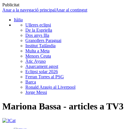
Publicitat
Anar a la navegació principal
Anar al contingut
Itàlia
Ulleres eclipsi
De la Espriella
Dos anys Illa
Granollers Paraguai
Institut Tailàndia
Multa a Meta
Menors Ceuta
Àtic Ayuso
Aparcament agost
Eclipsi solar 2026
Ferran Torres al PSG
Barça
Ronald Araujo al Liverpool
Jorge Messi
Mariona Bassa - articles a TV3