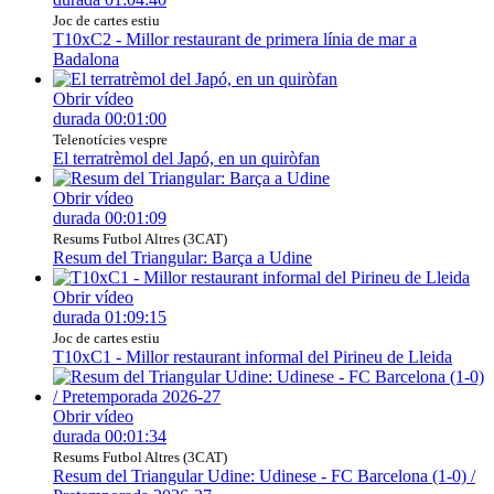
Joc de cartes estiu
T10xC2 - Millor restaurant de primera línia de mar a
Badalona
Obrir vídeo
durada
00:01:00
Telenotícies vespre
El terratrèmol del Japó, en un quiròfan
Obrir vídeo
durada
00:01:09
Resums Futbol Altres (3CAT)
Resum del Triangular: Barça a Udine
Obrir vídeo
durada
01:09:15
Joc de cartes estiu
T10xC1 - Millor restaurant informal del Pirineu de Lleida
Obrir vídeo
durada
00:01:34
Resums Futbol Altres (3CAT)
Resum del Triangular Udine: Udinese - FC Barcelona (1-0) /