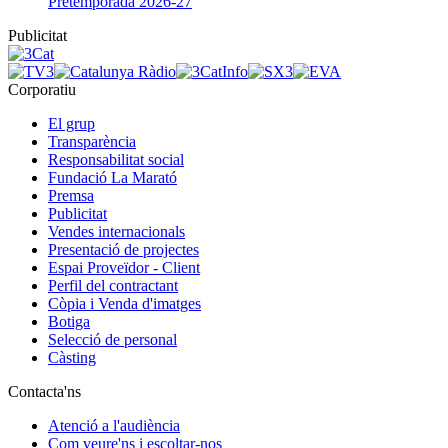
Pretemporada 2026-27
Publicitat
Corporatiu
El grup
Transparència
Responsabilitat social
Fundació La Marató
Premsa
Publicitat
Vendes internacionals
Presentació de projectes
Espai Proveïdor - Client
Perfil del contractant
Còpia i Venda d'imatges
Botiga
Selecció de personal
Càsting
Contacta'ns
Atenció a l'audiència
Com veure'ns i escoltar-nos