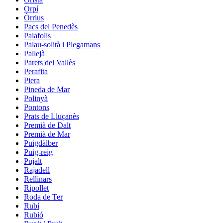
Orpí
Òrrius
Pacs del Penedès
Palafolls
Palau-solità i Plegamans
Pallejà
Parets del Vallès
Perafita
Piera
Pineda de Mar
Polinyà
Pontons
Prats de Lluçanès
Premià de Dalt
Premià de Mar
Puigdàlber
Puig-reig
Pujalt
Rajadell
Rellinars
Ripollet
Roda de Ter
Rubí
Rubió