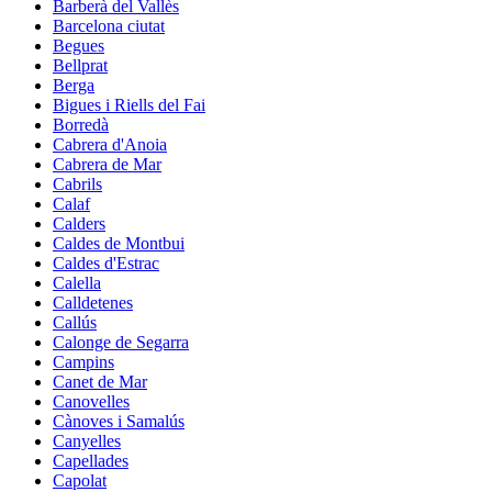
Barberà del Vallès
Barcelona ciutat
Begues
Bellprat
Berga
Bigues i Riells del Fai
Borredà
Cabrera d'Anoia
Cabrera de Mar
Cabrils
Calaf
Calders
Caldes de Montbui
Caldes d'Estrac
Calella
Calldetenes
Callús
Calonge de Segarra
Campins
Canet de Mar
Canovelles
Cànoves i Samalús
Canyelles
Capellades
Capolat