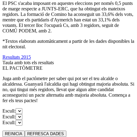
El PSC s'acaba imposant en aquestes eleccions per només 0,5 punts
de marge respecte a JUNTS-ERC, que ha obtingut els mateixos
regidors. La formació de Comino ha aconseguit un 33,6% dels vots,
mentre que els partidaris d'Aymerich han estat un 33,1% dels
votants. El tercer lloc l'ocuparà Cs, amb 3 regidors, seguit de
COMÚ PODEM, amb 2.
*Textos elaborats automàticament a partir de les dades disponibles la
nit electoral.
Resultats 2015
Taula amb tots els resultats
EL PACTÒMETRE
Juga amb el pactòmetre per saber qui pot ser el teu alcalde o
alcaldessa. Guanyarà l'alcaldia qui hagi obtingut majoria absoluta. Si
no, qui tingui més regidors, llevat que algun altre candidat
aconsegueixi un pacte alternatiu amb majoria absoluta. Comença a
fer els teus pactes!
Escull:
Escull:
Escull:
REINICIA
REFRESCA
DADES