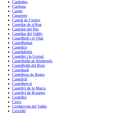
Cardedeu
Cardona
Carme
Casserres
Castell de l'Areny
Castellar de n'Hug
Castellar del Riu
Castellar del Vallès
Castellbell i el Vilar
Castellbisbal
Castellcir
Castelldefels
Castellet i la Gornal
Castellfollit de Riubregós
Castellfollit del Boix
Castellgalí
Castellnou de Bages
Castellolí
Castellterçol
Castellví de la Marca
Castellví de Rosanes
Centelles
Cercs
Cerdanyola del Vallès
Cervelló