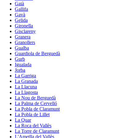
Gaià
Gallifa
Gavà
Gelida
Gironella
Gisclareny
Granera
Granollers
Gualba
Guardiola de Berguedà
Gurb
Igualada
Jorba
La Garriga
La Granada
La Llacuna
La Llagosta
La Nou de Berguedà
La Palma de Cervelló
La Pobla de Claramunt
La Pobla de Lillet
La Quar
La Roca del Vallès
La Torre de Claramunt
L'Ametlla del Vallès