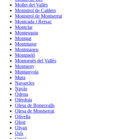
Mollet del Vallès
Monistrol de Calders
Monistrol de Montserrat
Montcada i Reixac
Montclar
Montesquiu
Montgat
Montmajor
Montmaneu
Montmeló
Montornès del Vallès
Montseny
Muntanyola
Mura
Navarcles
Navàs
Òdena
Olèrdola
Olesa de Bonesvalls
Olesa de Montserrat
Olivella
Olost
Olvan
Orís
Oristà