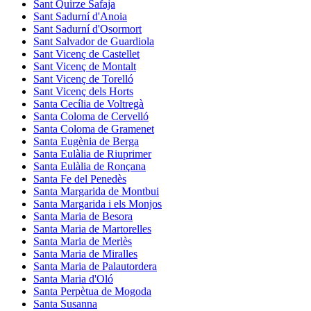
Sant Quirze Safaja
Sant Sadurní d'Anoia
Sant Sadurní d'Osormort
Sant Salvador de Guardiola
Sant Vicenç de Castellet
Sant Vicenç de Montalt
Sant Vicenç de Torelló
Sant Vicenç dels Horts
Santa Cecília de Voltregà
Santa Coloma de Cervelló
Santa Coloma de Gramenet
Santa Eugènia de Berga
Santa Eulàlia de Riuprimer
Santa Eulàlia de Ronçana
Santa Fe del Penedès
Santa Margarida de Montbui
Santa Margarida i els Monjos
Santa Maria de Besora
Santa Maria de Martorelles
Santa Maria de Merlès
Santa Maria de Miralles
Santa Maria de Palautordera
Santa Maria d'Oló
Santa Perpètua de Mogoda
Santa Susanna