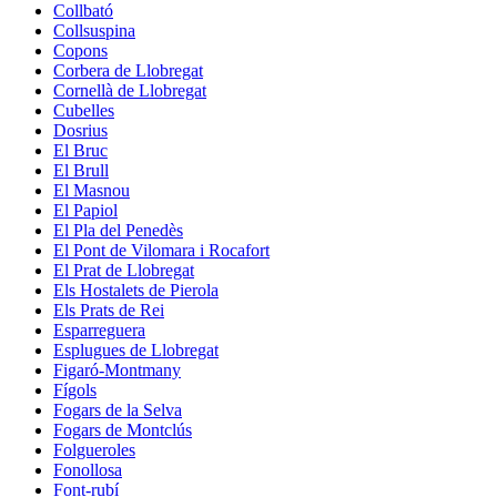
Collbató
Collsuspina
Copons
Corbera de Llobregat
Cornellà de Llobregat
Cubelles
Dosrius
El Bruc
El Brull
El Masnou
El Papiol
El Pla del Penedès
El Pont de Vilomara i Rocafort
El Prat de Llobregat
Els Hostalets de Pierola
Els Prats de Rei
Esparreguera
Esplugues de Llobregat
Figaró-Montmany
Fígols
Fogars de la Selva
Fogars de Montclús
Folgueroles
Fonollosa
Font-rubí