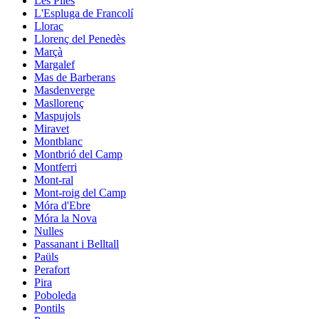
Les Piles
L'Espluga de Francolí
Llorac
Llorenç del Penedès
Marçà
Margalef
Mas de Barberans
Masdenverge
Masllorenç
Maspujols
Miravet
Montblanc
Montbrió del Camp
Montferri
Mont-ral
Mont-roig del Camp
Móra d'Ebre
Móra la Nova
Nulles
Passanant i Belltall
Paüls
Perafort
Pira
Poboleda
Pontils