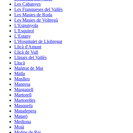
Les Cabanyes
Les Franqueses del Vallès
Les Masies de Roda
Les Masies de Voltregà
L'Espunyola
L'Esquirol
L'Estany
L'Hospitalet de Llobregat
Lliçà d'Amunt
Lliçà de Vall
Llinars del Vallès
Lluçà
Malgrat de Mar
Malla
Manlleu
Manresa
Marganell
Martorell
Martorelles
Masquefa
Matadepera
Mataró
Mediona
Moià
Molins de Rei