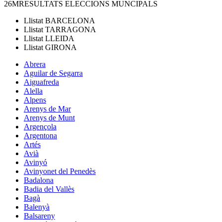
26M
RESULTATS ELECCIONS MUNCIPALS
Llistat
BARCELONA
Llistat
TARRAGONA
Llistat
LLEIDA
Llistat
GIRONA
Abrera
Aguilar de Segarra
Aiguafreda
Alella
Alpens
Arenys de Mar
Arenys de Munt
Argençola
Argentona
Artés
Avià
Avinyó
Avinyonet del Penedès
Badalona
Badia del Vallès
Bagà
Balenyà
Balsareny