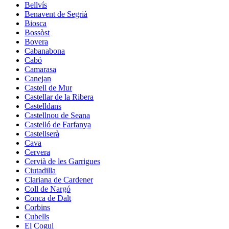
Bellvís
Benavent de Segrià
Biosca
Bossòst
Bovera
Cabanabona
Cabó
Camarasa
Canejan
Castell de Mur
Castellar de la Ribera
Castelldans
Castellnou de Seana
Castelló de Farfanya
Castellserà
Cava
Cervera
Cervià de les Garrigues
Ciutadilla
Clariana de Cardener
Coll de Nargó
Conca de Dalt
Corbins
Cubells
El Cogul