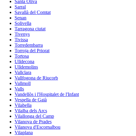
Santa Oliva
Sarral
Savallà del Comtat
Senan
Solivella
Tarragona ciutat
Tivenys
Tivissa
Torredembarra
Torroja del Priorat
Tortosa
Ulldecona
Ulldemolins
Vallclara
Vallfogona de Riucorb
Vallmoll
Valls
Vandellòs i l'Hospitalet de l'Infant
Vespella de Gaià
Vilabella
Vilalba dels Arcs
Vilallonga del Camp
Vilanova de Prades
Vilanova d'Escornalbou
Vilaplana