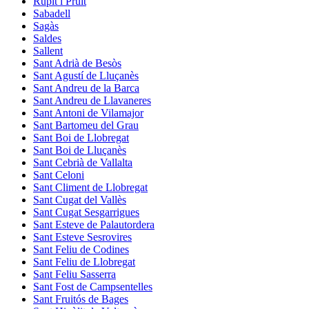
Rupit i Pruit
Sabadell
Sagàs
Saldes
Sallent
Sant Adrià de Besòs
Sant Agustí de Lluçanès
Sant Andreu de la Barca
Sant Andreu de Llavaneres
Sant Antoni de Vilamajor
Sant Bartomeu del Grau
Sant Boi de Llobregat
Sant Boi de Lluçanès
Sant Cebrià de Vallalta
Sant Celoni
Sant Climent de Llobregat
Sant Cugat del Vallès
Sant Cugat Sesgarrigues
Sant Esteve de Palautordera
Sant Esteve Sesrovires
Sant Feliu de Codines
Sant Feliu de Llobregat
Sant Feliu Sasserra
Sant Fost de Campsentelles
Sant Fruitós de Bages