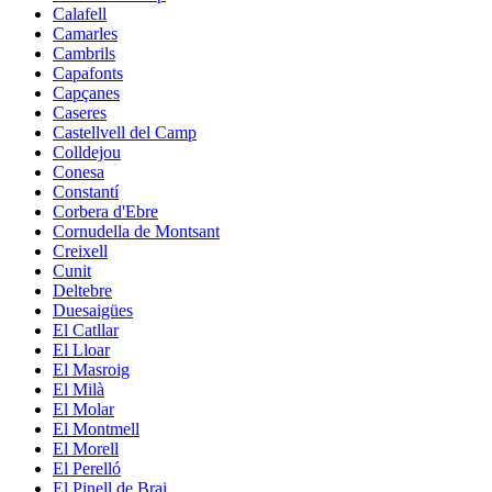
Calafell
Camarles
Cambrils
Capafonts
Capçanes
Caseres
Castellvell del Camp
Colldejou
Conesa
Constantí
Corbera d'Ebre
Cornudella de Montsant
Creixell
Cunit
Deltebre
Duesaigües
El Catllar
El Lloar
El Masroig
El Milà
El Molar
El Montmell
El Morell
El Perelló
El Pinell de Brai