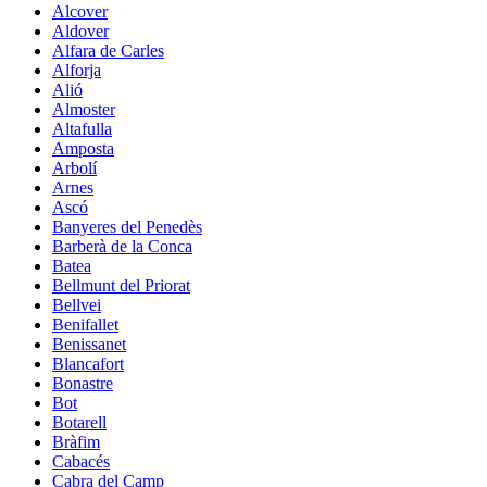
Alcover
Aldover
Alfara de Carles
Alforja
Alió
Almoster
Altafulla
Amposta
Arbolí
Arnes
Ascó
Banyeres del Penedès
Barberà de la Conca
Batea
Bellmunt del Priorat
Bellvei
Benifallet
Benissanet
Blancafort
Bonastre
Bot
Botarell
Bràfim
Cabacés
Cabra del Camp