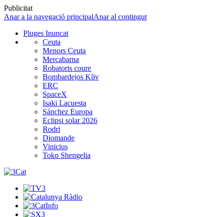
Publicitat
Anar a la navegació principal
Anar al contingut
Pluges Inuncat
Ceuta
Menors Ceuta
Mercabarna
Robatoris coure
Bombardejos Kíiv
ERC
SpaceX
Isaki Lacuesta
Sánchez Europa
Eclipsi solar 2026
Rodri
Diomande
Vinicius
Toko Shengelia