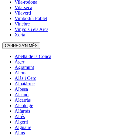
Vila-rodona
Vila-seca
Vilaverd
Vimbodí i Poblet
Vinebre
Vinyols i els Arcs
Xerta
CARREGA'N MÉS
Abella de la Conca
Àger
Agramunt
Aitona
Alàs i Cerc
Albatàrrec
Albesa
Alcanó
Alcarràs
Alcoletge
Alfarràs
Alfés
Algerri
Alguaire
Alins