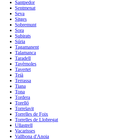
Santpedor
Sentmenat
Seva
Sitges
Sobremunt
Sora
Subirats
Súria
Tagamanent
Talamanca
Taradell
Tavèrnoles
Tavertet
Teià
Terrassa
Tiana
Tona
Tordera
Torelló
Torrelavit
Torrelles de Foix
Torrelles de Llobregat
Ullastrell
Vacarisses
Vallbona d'Anoia