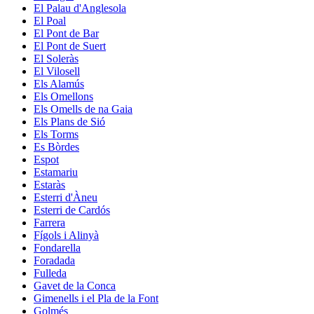
El Palau d'Anglesola
El Poal
El Pont de Bar
El Pont de Suert
El Soleràs
El Vilosell
Els Alamús
Els Omellons
Els Omells de na Gaia
Els Plans de Sió
Els Torms
Es Bòrdes
Espot
Estamariu
Estaràs
Esterri d'Àneu
Esterri de Cardós
Farrera
Fígols i Alinyà
Fondarella
Foradada
Fulleda
Gavet de la Conca
Gimenells i el Pla de la Font
Golmés