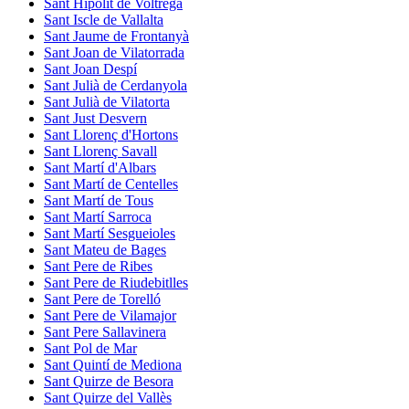
Sant Hipòlit de Voltregà
Sant Iscle de Vallalta
Sant Jaume de Frontanyà
Sant Joan de Vilatorrada
Sant Joan Despí
Sant Julià de Cerdanyola
Sant Julià de Vilatorta
Sant Just Desvern
Sant Llorenç d'Hortons
Sant Llorenç Savall
Sant Martí d'Albars
Sant Martí de Centelles
Sant Martí de Tous
Sant Martí Sarroca
Sant Martí Sesgueioles
Sant Mateu de Bages
Sant Pere de Ribes
Sant Pere de Riudebitlles
Sant Pere de Torelló
Sant Pere de Vilamajor
Sant Pere Sallavinera
Sant Pol de Mar
Sant Quintí de Mediona
Sant Quirze de Besora
Sant Quirze del Vallès