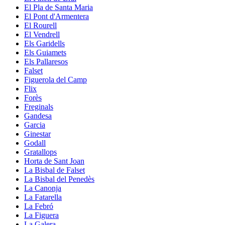
El Pla de Santa Maria
El Pont d'Armentera
El Rourell
El Vendrell
Els Garidells
Els Guiamets
Els Pallaresos
Falset
Figuerola del Camp
Flix
Forès
Freginals
Gandesa
Garcia
Ginestar
Godall
Gratallops
Horta de Sant Joan
La Bisbal de Falset
La Bisbal del Penedès
La Canonja
La Fatarella
La Febró
La Figuera
La Galera