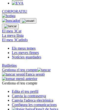
CORPORATIU
El meu 3Cat
La meva llista
El meu 3CatInfo
Els meus temes
Les meves firmes
Notícies guardades
Butlletins
Gestiona el teu compte
Tanca sessió
Gestiona el teu compte
Edita el teu perfil
Canvia la contrasenya
Canvia l'adreça electrònica
Configura les comunicacions
Dona't de baixa