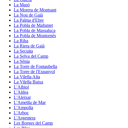
La Masó
La Morera de Montsant
La Nou de Gaià
La Palma d'Ebre
La Pobla de Mafumet
La Pobla de Massaluca
La Pobla de Montornès
La Riba
La Riera de Gaià
La Secuita
La Selva del Camp
La Sénia
La Torre de Fontaubella
La Torre de l'Espanyol
La Vilella Alta
La Vilella Baixa
L'Albiol
L'Aldea
L'Aleixar
L'Ametlla de Mar
L'Ampolla
L'Arboç
L'Argentera
Les Borges del Camp