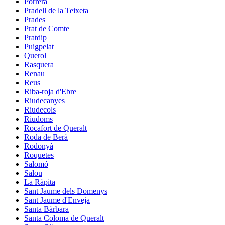
Porrera
Pradell de la Teixeta
Prades
Prat de Comte
Pratdip
Puigpelat
Querol
Rasquera
Renau
Reus
Riba-roja d'Ebre
Riudecanyes
Riudecols
Riudoms
Rocafort de Queralt
Roda de Berà
Rodonyà
Roquetes
Salomó
Salou
La Ràpita
Sant Jaume dels Domenys
Sant Jaume d'Enveja
Santa Bàrbara
Santa Coloma de Queralt