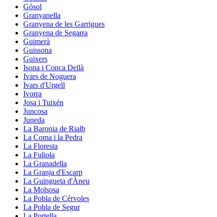
Gósol
Granyanella
Granyena de les Garrigues
Granyena de Segarra
Guimerà
Guissona
Guixers
Isona i Conca Dellà
Ivars de Noguera
Ivars d'Urgell
Ivorra
Josa i Tuixén
Juncosa
Juneda
La Baronia de Rialb
La Coma i la Pedra
La Floresta
La Fuliola
La Granadella
La Granja d'Escarp
La Guingueta d'Àneu
La Molsosa
La Pobla de Cérvoles
La Pobla de Segur
La Portella