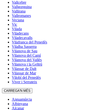
Vallcebre
Vallgorguina
Vallirana
Vallromanes
Veciana
Vic
Vilada
Viladecans
Viladecavalls
Vilafranca del Penedès
Vilalba Sasserra
Vilanova de Sau
Vilanova del Camí
Vilanova del Vallès
Vilanova i la Geltrú
Vilassar de Dalt
Vilassar de Mar
Vilobí del Penedès
Viver i Serrateix
CARREGA'N MÉS
Aiguamúrcia
Albinyana
Alcanar