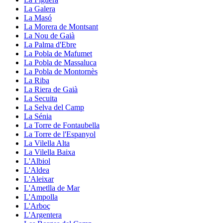
La Galera
La Masó
La Morera de Montsant
La Nou de Gaià
La Palma d'Ebre
La Pobla de Mafumet
La Pobla de Massaluca
La Pobla de Montornès
La Riba
La Riera de Gaià
La Secuita
La Selva del Camp
La Sénia
La Torre de Fontaubella
La Torre de l'Espanyol
La Vilella Alta
La Vilella Baixa
L'Albiol
L'Aldea
L'Aleixar
L'Ametlla de Mar
L'Ampolla
L'Arboç
L'Argentera