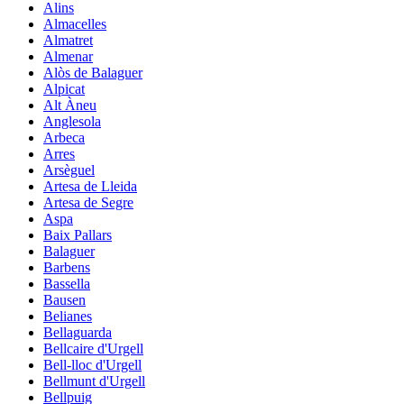
Alins
Almacelles
Almatret
Almenar
Alòs de Balaguer
Alpicat
Alt Àneu
Anglesola
Arbeca
Arres
Arsèguel
Artesa de Lleida
Artesa de Segre
Aspa
Baix Pallars
Balaguer
Barbens
Bassella
Bausen
Belianes
Bellaguarda
Bellcaire d'Urgell
Bell-lloc d'Urgell
Bellmunt d'Urgell
Bellpuig