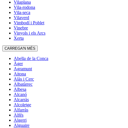
Vilaplana
Vila-rodona
Vila-seca
Vilaverd
Vimbodí i Poblet
Vinebre
Vinyols i els Arcs
Xerta
CARREGA'N MÉS
Abella de la Conca
Àger
Agramunt
Aitona
Alàs i Cerc
Albatàrrec
Albesa
Alcanó
Alcarràs
Alcoletge
Alfarràs
Alfés
Algerri
Alguaire