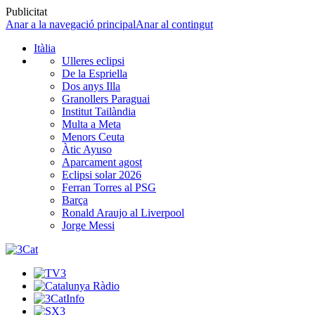
Publicitat
Anar a la navegació principal
Anar al contingut
Itàlia
Ulleres eclipsi
De la Espriella
Dos anys Illa
Granollers Paraguai
Institut Tailàndia
Multa a Meta
Menors Ceuta
Àtic Ayuso
Aparcament agost
Eclipsi solar 2026
Ferran Torres al PSG
Barça
Ronald Araujo al Liverpool
Jorge Messi