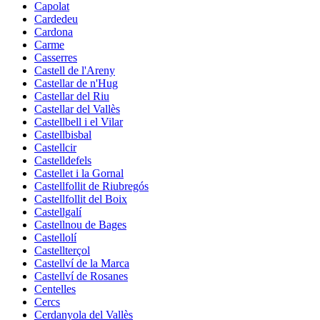
Capolat
Cardedeu
Cardona
Carme
Casserres
Castell de l'Areny
Castellar de n'Hug
Castellar del Riu
Castellar del Vallès
Castellbell i el Vilar
Castellbisbal
Castellcir
Castelldefels
Castellet i la Gornal
Castellfollit de Riubregós
Castellfollit del Boix
Castellgalí
Castellnou de Bages
Castellolí
Castellterçol
Castellví de la Marca
Castellví de Rosanes
Centelles
Cercs
Cerdanyola del Vallès