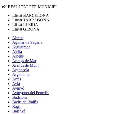
e21
RESULTAT PER MUNICIPI
Llistat
BARCELONA
Llistat
TARRAGONA
Llistat
LLEIDA
Llistat
GIRONA
Abrera
Aguilar de Segarra
Aiguafreda
Alella
Alpens
Arenys de Mar
Arenys de Munt
Argençola
Argentona
Artés
Avià
Avinyó
Avinyonet del Penedès
Badalona
Badia del Vallès
Bagà
Balenyà