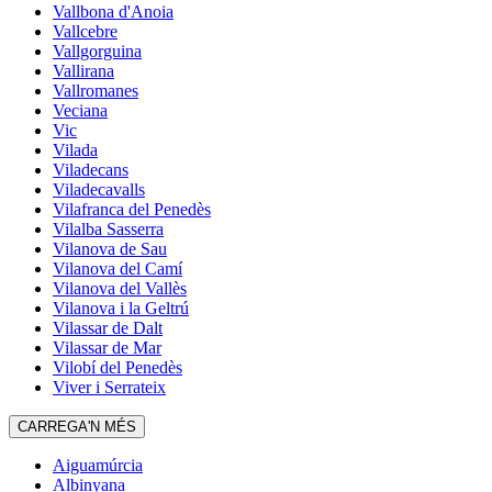
Vallbona d'Anoia
Vallcebre
Vallgorguina
Vallirana
Vallromanes
Veciana
Vic
Vilada
Viladecans
Viladecavalls
Vilafranca del Penedès
Vilalba Sasserra
Vilanova de Sau
Vilanova del Camí
Vilanova del Vallès
Vilanova i la Geltrú
Vilassar de Dalt
Vilassar de Mar
Vilobí del Penedès
Viver i Serrateix
CARREGA'N MÉS
Aiguamúrcia
Albinyana