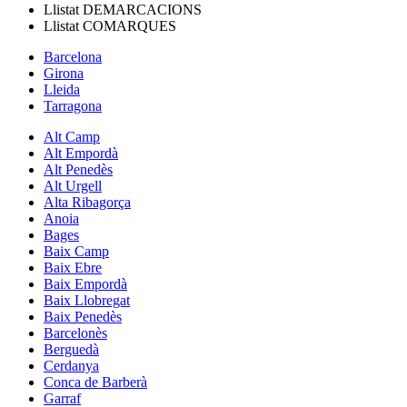
Llistat
DEMARCACIONS
Llistat
COMARQUES
Barcelona
Girona
Lleida
Tarragona
Alt Camp
Alt Empordà
Alt Penedès
Alt Urgell
Alta Ribagorça
Anoia
Bages
Baix Camp
Baix Ebre
Baix Empordà
Baix Llobregat
Baix Penedès
Barcelonès
Berguedà
Cerdanya
Conca de Barberà
Garraf