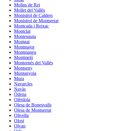
Molins de Rei
Mollet del Vallès
Monistrol de Calders
Monistrol de Montserrat
Montcada i Reixac
Montclar
Montesquiu
Montgat
Montmajor
Montmaneu
Montmeló
Montornès del Vallès
Montseny
Muntanyola
Mura
Navarcles
Navàs
Òdena
Olèrdola
Olesa de Bonesvalls
Olesa de Montserrat
Olivella
Olost
Olvan