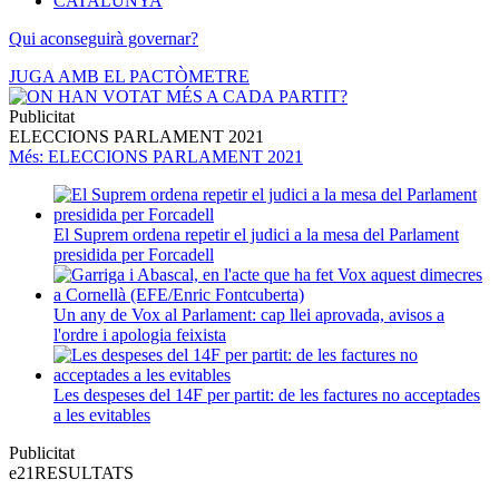
CATALUNYA
Qui aconseguirà governar?
JUGA AMB EL PACTÒMETRE
Publicitat
ELECCIONS PARLAMENT 2021
Més
: ELECCIONS PARLAMENT 2021
El Suprem ordena repetir el judici a la mesa del Parlament
presidida per Forcadell
Un any de Vox al Parlament: cap llei aprovada, avisos a
l'ordre i apologia feixista
Les despeses del 14F per partit: de les factures no acceptades
a les evitables
Publicitat
e21
RESULTATS