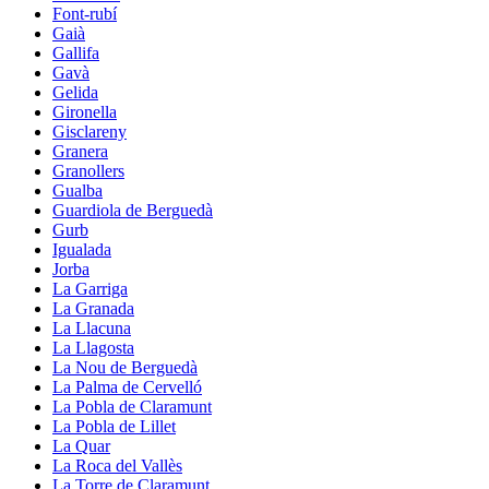
Font-rubí
Gaià
Gallifa
Gavà
Gelida
Gironella
Gisclareny
Granera
Granollers
Gualba
Guardiola de Berguedà
Gurb
Igualada
Jorba
La Garriga
La Granada
La Llacuna
La Llagosta
La Nou de Berguedà
La Palma de Cervelló
La Pobla de Claramunt
La Pobla de Lillet
La Quar
La Roca del Vallès
La Torre de Claramunt