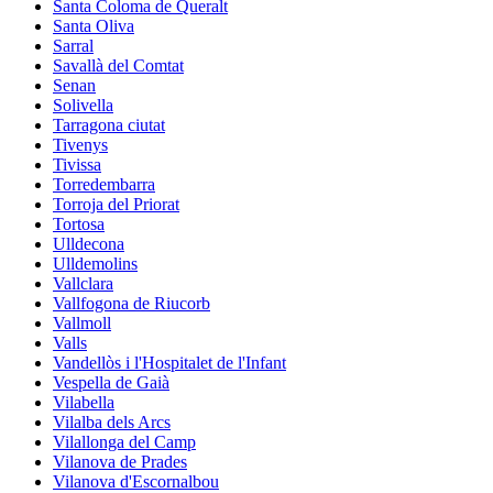
Santa Coloma de Queralt
Santa Oliva
Sarral
Savallà del Comtat
Senan
Solivella
Tarragona ciutat
Tivenys
Tivissa
Torredembarra
Torroja del Priorat
Tortosa
Ulldecona
Ulldemolins
Vallclara
Vallfogona de Riucorb
Vallmoll
Valls
Vandellòs i l'Hospitalet de l'Infant
Vespella de Gaià
Vilabella
Vilalba dels Arcs
Vilallonga del Camp
Vilanova de Prades
Vilanova d'Escornalbou