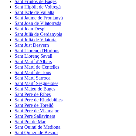
Sant Fruitós de Bages
Sant Hipòlit de Voltregà
Sant Iscle de Vallalta
Sant Jaume de Frontanyà
Sant Joan de Vilatorrada
Sant Joan Despí
Sant Julià de Cerdanyola
Sant Julià de Vilatorta
Sant Just Desvern
Sant Llorenç d'Hortons
Sant Llorenç Savall
Sant Martí d'Albars
Sant Martí de Centelles
Sant Martí de Tous
Sant Martí Sarroca
Sant Martí Sesgueioles
Sant Mateu de Bages
Sant Pere de Ribes
Sant Pere de Riudebitlles
Sant Pere de Torelló
Sant Pere de Vilamajor
Sant Pere Sallavinera
Sant Pol de Mar
Sant Quintí de Mediona
Sant Quirze de Besora