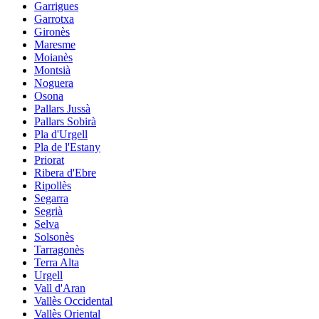
Garrigues
Garrotxa
Gironès
Maresme
Moianès
Montsià
Noguera
Osona
Pallars Jussà
Pallars Sobirà
Pla d'Urgell
Pla de l'Estany
Priorat
Ribera d'Ebre
Ripollès
Segarra
Segrià
Selva
Solsonès
Tarragonès
Terra Alta
Urgell
Vall d'Aran
Vallès Occidental
Vallès Oriental