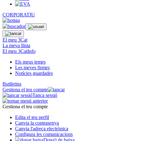
CORPORATIU
El meu 3Cat
La meva llista
El meu 3CatInfo
Els meus temes
Les meves firmes
Notícies guardades
Butlletins
Gestiona el teu compte
Tanca sessió
Gestiona el teu compte
Edita el teu perfil
Canvia la contrasenya
Canvia l'adreça electrònica
Configura les comunicacions
Dona't de baixa