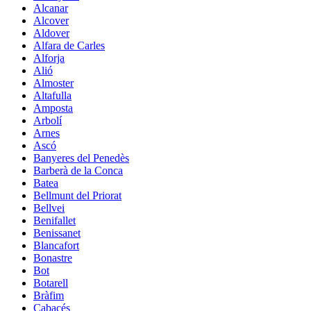
Alcanar
Alcover
Aldover
Alfara de Carles
Alforja
Alió
Almoster
Altafulla
Amposta
Arbolí
Arnes
Ascó
Banyeres del Penedès
Barberà de la Conca
Batea
Bellmunt del Priorat
Bellvei
Benifallet
Benissanet
Blancafort
Bonastre
Bot
Botarell
Bràfim
Cabacés