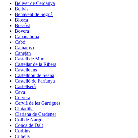
Bellver de Cerdanya
Bellvís
Benavent de Segrià
Biosca
Bossòst
Bovera
Cabanabona
Cabó
Camarasa
Canejan
Castell de Mur
Castellar de la Ribera
Castelldans
Castellnou de Seana
Castelló de Farfanya
Castellserà
Cava
Cervera
Cervià de les Garrigues
Ciutadilla
Clariana de Cardener
Coll de Nargó
Conca de Dalt
Corbins
Cubells