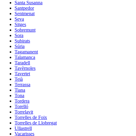
Santa Susanna
Santpedor
Sentmenat
Seva
Sitges
Sobremunt
Sora
Subirats
Súria
Tagamanent
Talamanca
Taradell
Tavèrnoles
Tavertet
Teià
Terrassa
Tiana
Tona
Tordera
Torelló
Torrelavit
Torrelles de Foix
Torrelles de Llobregat
Ullastrell
Vacarisses