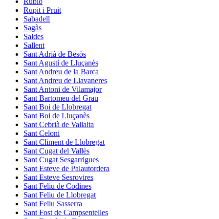
Rubió
Rupit i Pruit
Sabadell
Sagàs
Saldes
Sallent
Sant Adrià de Besòs
Sant Agustí de Lluçanès
Sant Andreu de la Barca
Sant Andreu de Llavaneres
Sant Antoni de Vilamajor
Sant Bartomeu del Grau
Sant Boi de Llobregat
Sant Boi de Lluçanès
Sant Cebrià de Vallalta
Sant Celoni
Sant Climent de Llobregat
Sant Cugat del Vallès
Sant Cugat Sesgarrigues
Sant Esteve de Palautordera
Sant Esteve Sesrovires
Sant Feliu de Codines
Sant Feliu de Llobregat
Sant Feliu Sasserra
Sant Fost de Campsentelles