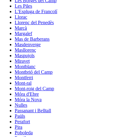
Les Borges del Camp
Les Piles
L'Espluga de Francolí
Llorac
Llorenç del Penedès
Marçà
Margalef
Mas de Barberans
Masdenverge
Masllorenç
Maspujols
Miravet
Montblanc
Montbrió del Camp
Montferri
Mont-ral
Mont-roig del Camp
Móra d'Ebre
Móra la Nova
Nulles
Passanant i Belltall
Paüls
Perafort
Pira
Poboleda