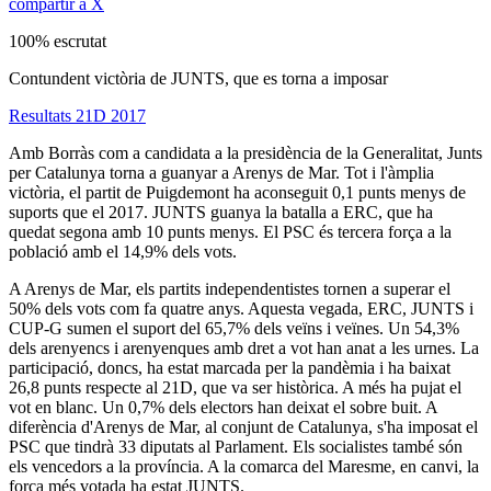
compartir a X
100% escrutat
Contundent victòria de JUNTS, que es torna a imposar
Resultats 21D 2017
Amb Borràs com a candidata a la presidència de la Generalitat, Junts
per Catalunya torna a guanyar a Arenys de Mar. Tot i l'àmplia
victòria, el partit de Puigdemont ha aconseguit 0,1 punts menys de
suports que el 2017. JUNTS guanya la batalla a ERC, que ha
quedat segona amb 10 punts menys. El PSC és tercera força a la
població amb el 14,9% dels vots.
A Arenys de Mar, els partits independentistes tornen a superar el
50% dels vots com fa quatre anys. Aquesta vegada, ERC, JUNTS i
CUP-G sumen el suport del 65,7% dels veïns i veïnes. Un 54,3%
dels arenyencs i arenyenques amb dret a vot han anat a les urnes. La
participació, doncs, ha estat marcada per la pandèmia i ha baixat
26,8 punts respecte al 21D, que va ser històrica. A més ha pujat el
vot en blanc. Un 0,7% dels electors han deixat el sobre buit. A
diferència d'Arenys de Mar, al conjunt de Catalunya, s'ha imposat el
PSC que tindrà 33 diputats al Parlament. Els socialistes també són
els vencedors a la província. A la comarca del Maresme, en canvi, la
força més votada ha estat JUNTS.