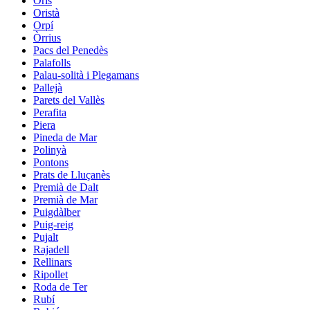
Orís
Oristà
Orpí
Òrrius
Pacs del Penedès
Palafolls
Palau-solità i Plegamans
Pallejà
Parets del Vallès
Perafita
Piera
Pineda de Mar
Polinyà
Pontons
Prats de Lluçanès
Premià de Dalt
Premià de Mar
Puigdàlber
Puig-reig
Pujalt
Rajadell
Rellinars
Ripollet
Roda de Ter
Rubí