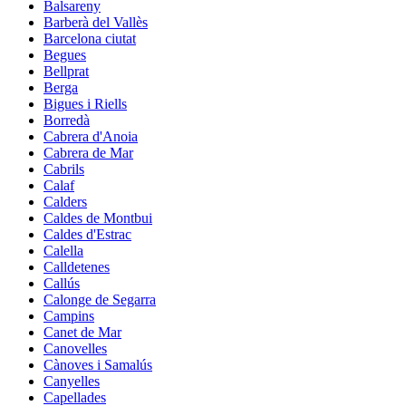
Balsareny
Barberà del Vallès
Barcelona ciutat
Begues
Bellprat
Berga
Bigues i Riells
Borredà
Cabrera d'Anoia
Cabrera de Mar
Cabrils
Calaf
Calders
Caldes de Montbui
Caldes d'Estrac
Calella
Calldetenes
Callús
Calonge de Segarra
Campins
Canet de Mar
Canovelles
Cànoves i Samalús
Canyelles
Capellades