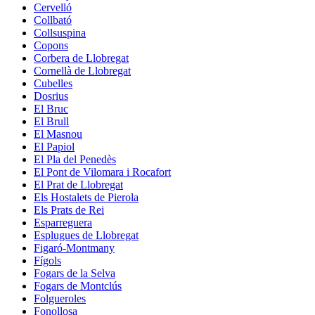
Cervelló
Collbató
Collsuspina
Copons
Corbera de Llobregat
Cornellà de Llobregat
Cubelles
Dosrius
El Bruc
El Brull
El Masnou
El Papiol
El Pla del Penedès
El Pont de Vilomara i Rocafort
El Prat de Llobregat
Els Hostalets de Pierola
Els Prats de Rei
Esparreguera
Esplugues de Llobregat
Figaró-Montmany
Fígols
Fogars de la Selva
Fogars de Montclús
Folgueroles
Fonollosa