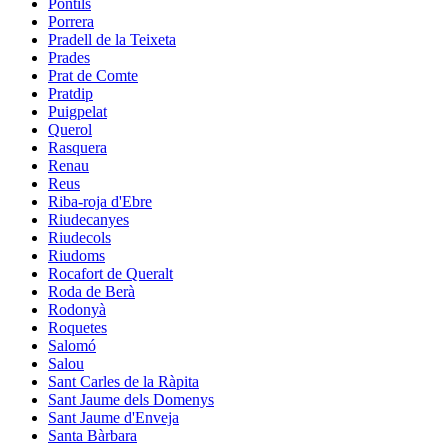
Pontils
Porrera
Pradell de la Teixeta
Prades
Prat de Comte
Pratdip
Puigpelat
Querol
Rasquera
Renau
Reus
Riba-roja d'Ebre
Riudecanyes
Riudecols
Riudoms
Rocafort de Queralt
Roda de Berà
Rodonyà
Roquetes
Salomó
Salou
Sant Carles de la Ràpita
Sant Jaume dels Domenys
Sant Jaume d'Enveja
Santa Bàrbara