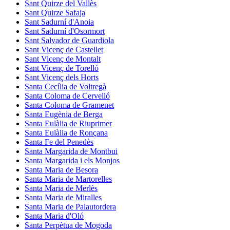
Sant Quirze del Vallès
Sant Quirze Safaja
Sant Sadurní d'Anoia
Sant Sadurní d'Osormort
Sant Salvador de Guardiola
Sant Vicenç de Castellet
Sant Vicenç de Montalt
Sant Vicenç de Torelló
Sant Vicenç dels Horts
Santa Cecília de Voltregà
Santa Coloma de Cervelló
Santa Coloma de Gramenet
Santa Eugènia de Berga
Santa Eulàlia de Riuprimer
Santa Eulàlia de Ronçana
Santa Fe del Penedès
Santa Margarida de Montbui
Santa Margarida i els Monjos
Santa Maria de Besora
Santa Maria de Martorelles
Santa Maria de Merlès
Santa Maria de Miralles
Santa Maria de Palautordera
Santa Maria d'Oló
Santa Perpètua de Mogoda