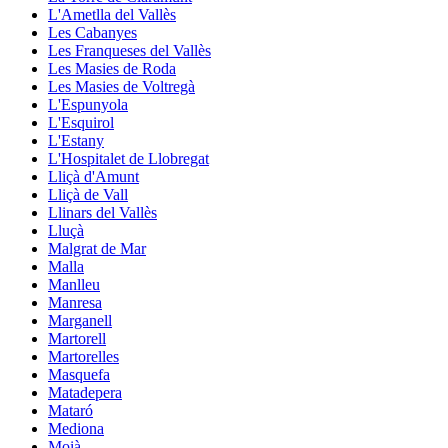
L'Ametlla del Vallès
Les Cabanyes
Les Franqueses del Vallès
Les Masies de Roda
Les Masies de Voltregà
L'Espunyola
L'Esquirol
L'Estany
L'Hospitalet de Llobregat
Lliçà d'Amunt
Lliçà de Vall
Llinars del Vallès
Lluçà
Malgrat de Mar
Malla
Manlleu
Manresa
Marganell
Martorell
Martorelles
Masquefa
Matadepera
Mataró
Mediona
Moià