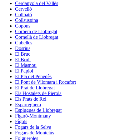
Cerdanyola del Vallès
Cervelló
Collbató
Collsuspina
Copons
Corbera de Llobregat
Cornellà de Llobregat
Cubelles
Dosrius
El Bruc
El Brull
El Masnou
El Papiol
El Pla del Penedès
El Pont de Vilomara i Rocafort
El Prat de Llobregat
Els Hostalets de Pierola
Els Prats de Rei
Esparreguera
Esplugues de Llobregat
Figaró-Montmany
Fígols
Fogars de la Selva
Fogars de Montclús
Folgueroles