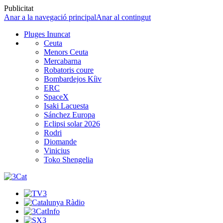
Publicitat
Anar a la navegació principal
Anar al contingut
Pluges Inuncat
Ceuta
Menors Ceuta
Mercabarna
Robatoris coure
Bombardejos Kíiv
ERC
SpaceX
Isaki Lacuesta
Sánchez Europa
Eclipsi solar 2026
Rodri
Diomande
Vinicius
Toko Shengelia