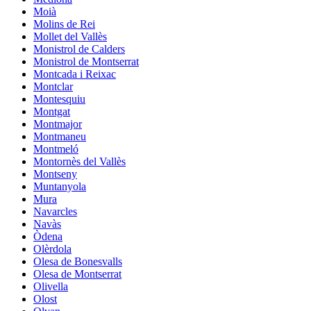
Moià
Molins de Rei
Mollet del Vallès
Monistrol de Calders
Monistrol de Montserrat
Montcada i Reixac
Montclar
Montesquiu
Montgat
Montmajor
Montmaneu
Montmeló
Montornès del Vallès
Montseny
Muntanyola
Mura
Navarcles
Navàs
Òdena
Olèrdola
Olesa de Bonesvalls
Olesa de Montserrat
Olivella
Olost