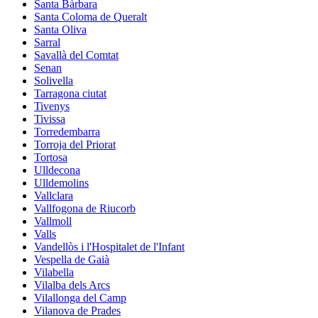
Santa Bàrbara
Santa Coloma de Queralt
Santa Oliva
Sarral
Savallà del Comtat
Senan
Solivella
Tarragona ciutat
Tivenys
Tivissa
Torredembarra
Torroja del Priorat
Tortosa
Ulldecona
Ulldemolins
Vallclara
Vallfogona de Riucorb
Vallmoll
Valls
Vandellòs i l'Hospitalet de l'Infant
Vespella de Gaià
Vilabella
Vilalba dels Arcs
Vilallonga del Camp
Vilanova de Prades