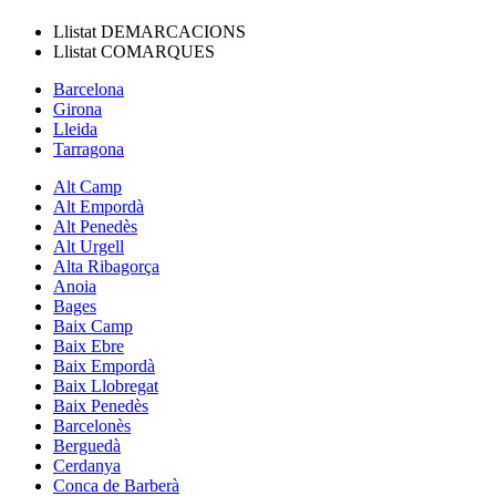
Llistat
DEMARCACIONS
Llistat
COMARQUES
Barcelona
Girona
Lleida
Tarragona
Alt Camp
Alt Empordà
Alt Penedès
Alt Urgell
Alta Ribagorça
Anoia
Bages
Baix Camp
Baix Ebre
Baix Empordà
Baix Llobregat
Baix Penedès
Barcelonès
Berguedà
Cerdanya
Conca de Barberà