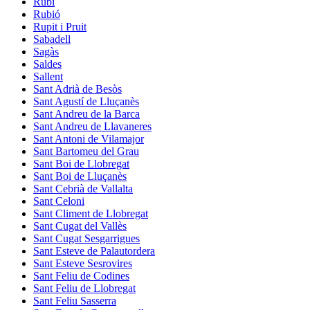
Rubí
Rubió
Rupit i Pruit
Sabadell
Sagàs
Saldes
Sallent
Sant Adrià de Besòs
Sant Agustí de Lluçanès
Sant Andreu de la Barca
Sant Andreu de Llavaneres
Sant Antoni de Vilamajor
Sant Bartomeu del Grau
Sant Boi de Llobregat
Sant Boi de Lluçanès
Sant Cebrià de Vallalta
Sant Celoni
Sant Climent de Llobregat
Sant Cugat del Vallès
Sant Cugat Sesgarrigues
Sant Esteve de Palautordera
Sant Esteve Sesrovires
Sant Feliu de Codines
Sant Feliu de Llobregat
Sant Feliu Sasserra