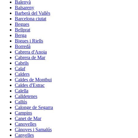
Balenyà
Balsareny
Barberà del Vallès
Barcelona ciutat
Begues
Bellprat
Berga
Bigues i Riells
Borredà
Cabrera d'Anoia
Cabrera de Mar
Cabrils
Calaf
Calders
Caldes de Montbui
Caldes d'Estrac
Calella
Calldetenes
Callús
Calonge de Segarra
Campins
Canet de Mar
Canovelles
Cànoves i Samalús
Canyelles