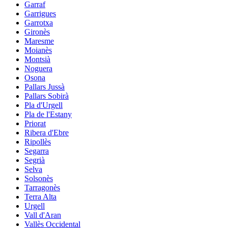
Garraf
Garrigues
Garrotxa
Gironès
Maresme
Moianès
Montsià
Noguera
Osona
Pallars Jussà
Pallars Sobirà
Pla d'Urgell
Pla de l'Estany
Priorat
Ribera d'Ebre
Ripollès
Segarra
Segrià
Selva
Solsonès
Tarragonès
Terra Alta
Urgell
Vall d'Aran
Vallès Occidental