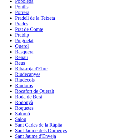
Poboleda
Pontils
Porrera
Pradell de la Teixeta
Prades
Prat de Comte
Pratdip
Puigpelat
Querol
Rasquera
Renau
Reus
Riba-roja d'Ebre
Riudecanyes
Riudecols
Riudoms
Rocafort de Queralt
Roda de Berà
Rodonyà
Roquetes
Salomó
Salou
Sant Carles de la Ràpita
Sant Jaume dels Domenys
Sant Jaume d'Enveja