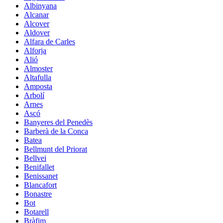
Albinyana
Alcanar
Alcover
Aldover
Alfara de Carles
Alforja
Alió
Almoster
Altafulla
Amposta
Arbolí
Arnes
Ascó
Banyeres del Penedès
Barberà de la Conca
Batea
Bellmunt del Priorat
Bellvei
Benifallet
Benissanet
Blancafort
Bonastre
Bot
Botarell
Bràfim