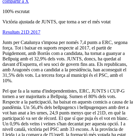
compartir a X
100% escrutat
Victòria ajustada de JUNTS, que torna a ser el més votat
Resultats 21D 2017
Junts per Catalunya s'imposa per només 7,4 punts a ERC, segona
força. Tot i baixar en suports respecte al 2017, el partit de
Puigdemont, amb Borràs com a candidata, ha tornat a guanyar a
Bellpuig amb el 32,9% dels vots. JUNTS, doncs, ha quedat al
davant d'Esquerra, el seu soci de govern fins ara. Els republicans,
amb Aragonès com a candidat a la presidència, han aconseguit el
31,5% dels vots. La tercera força al municipi és el PSC, amb el
10%.
Pel que fa a la suma d'independentistes, ERC, JUNTS i CUP-G
tornen a ser majoritaris a Bellpuig. Sumen el 80% dels vots.
Respecte a la participació, ha baixat en aquests comicis a causa de la
pandèmia. Un 56,4% dels bellpugencs i bellpugenques amb dret a
vot han anat a les urnes, 24,9 punts menys que el 21D, en què la
participació va ser de rècord. El que sí que puja és el vot en blanc.
Un 0,9% dels veïns i veïnes s'han decantat per aquesta opció. I a
nivell català, victòria pel PSC amb 33 escons. A la província de
Lleida i a la comarca de l'Urgell, la formació més votada ha estat