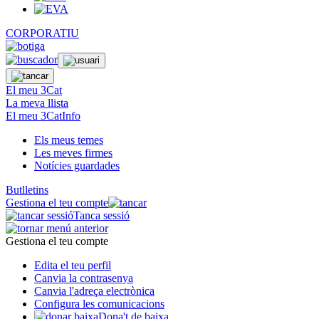
CORPORATIU
El meu 3Cat
La meva llista
El meu 3CatInfo
Els meus temes
Les meves firmes
Notícies guardades
Butlletins
Gestiona el teu compte
Tanca sessió
Gestiona el teu compte
Edita el teu perfil
Canvia la contrasenya
Canvia l'adreça electrònica
Configura les comunicacions
Dona't de baixa