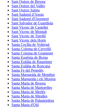
Sant Quirze de Besora
Sant Quirze del Vallès
Sant Quirze Safaja
Sant Sadurní d'Anoia
Sant Sadurní d'Osormort
Sant Salvador de Guardiola
Sant Vicenç de Castellet
Sant Vicenç de Montalt
Sant Vicenç de Torelló
Sant Vicenç dels Horts
Santa Cecília de Voltregà
Santa Coloma de Cervelló
Santa Coloma de Gramenet
Santa Eugènia de Berga
Santa Eulàlia de Riuprimer
Santa Eulàlia de Ronçana
Santa Fe del Penedès
Santa Margarida de Montbui
Santa Margarida i els Monjos
Santa Maria de Besora
Santa Maria de Martorelles
Santa Maria de Merlès
Santa Maria de Miralles
Santa Maria de Palautordera
Santa Maria d'Oló