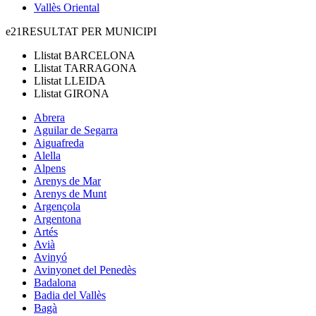
Vallès Oriental
e21
RESULTAT PER MUNICIPI
Llistat
BARCELONA
Llistat
TARRAGONA
Llistat
LLEIDA
Llistat
GIRONA
Abrera
Aguilar de Segarra
Aiguafreda
Alella
Alpens
Arenys de Mar
Arenys de Munt
Argençola
Argentona
Artés
Avià
Avinyó
Avinyonet del Penedès
Badalona
Badia del Vallès
Bagà