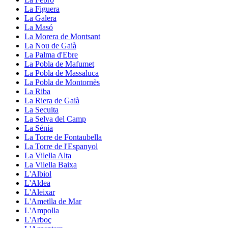
La Figuera
La Galera
La Masó
La Morera de Montsant
La Nou de Gaià
La Palma d'Ebre
La Pobla de Mafumet
La Pobla de Massaluca
La Pobla de Montornès
La Riba
La Riera de Gaià
La Secuita
La Selva del Camp
La Sénia
La Torre de Fontaubella
La Torre de l'Espanyol
La Vilella Alta
La Vilella Baixa
L'Albiol
L'Aldea
L'Aleixar
L'Ametlla de Mar
L'Ampolla
L'Arboç