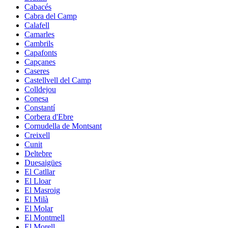
Cabacés
Cabra del Camp
Calafell
Camarles
Cambrils
Capafonts
Capçanes
Caseres
Castellvell del Camp
Colldejou
Conesa
Constantí
Corbera d'Ebre
Cornudella de Montsant
Creixell
Cunit
Deltebre
Duesaigües
El Catllar
El Lloar
El Masroig
El Milà
El Molar
El Montmell
El Morell