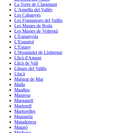
La Torre de Claramunt
L'Ametlla del Vallès
Les Cabanyes
Les Franqueses del Vallès
Les Masies de Roda
Les Masies de Voltregà
L'Espunyola
L'Esquirol
L'Estany
L'Hospitalet de Llobregat
Lliçà d'Amunt
Lliçà de Vall
Llinars del Vallès
Lluçà
Malgrat de Mar
Malla
Manlleu
Manresa
Marganell
Martorell
Martorelles
Masquefa
Matadepera
Mataró
Mediona