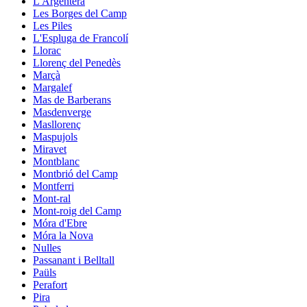
L'Argentera
Les Borges del Camp
Les Piles
L'Espluga de Francolí
Llorac
Llorenç del Penedès
Marçà
Margalef
Mas de Barberans
Masdenverge
Masllorenç
Maspujols
Miravet
Montblanc
Montbrió del Camp
Montferri
Mont-ral
Mont-roig del Camp
Móra d'Ebre
Móra la Nova
Nulles
Passanant i Belltall
Paüls
Perafort
Pira