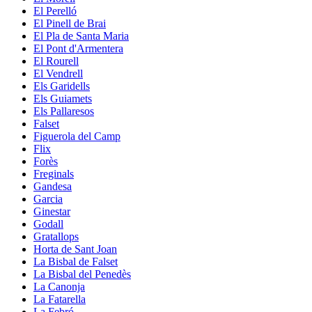
El Perelló
El Pinell de Brai
El Pla de Santa Maria
El Pont d'Armentera
El Rourell
El Vendrell
Els Garidells
Els Guiamets
Els Pallaresos
Falset
Figuerola del Camp
Flix
Forès
Freginals
Gandesa
Garcia
Ginestar
Godall
Gratallops
Horta de Sant Joan
La Bisbal de Falset
La Bisbal del Penedès
La Canonja
La Fatarella
La Febró