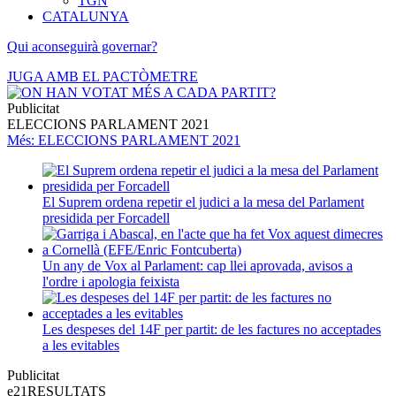
TGN
CATALUNYA
Qui aconseguirà governar?
JUGA AMB EL PACTÒMETRE
Publicitat
ELECCIONS PARLAMENT 2021
Més
: ELECCIONS PARLAMENT 2021
El Suprem ordena repetir el judici a la mesa del Parlament
presidida per Forcadell
Un any de Vox al Parlament: cap llei aprovada, avisos a
l'ordre i apologia feixista
Les despeses del 14F per partit: de les factures no acceptades
a les evitables
Publicitat
e21
RESULTATS