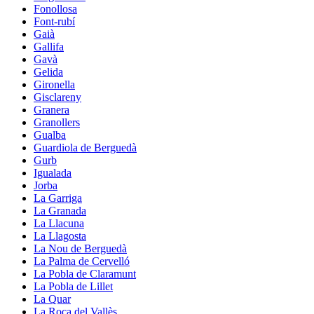
Fonollosa
Font-rubí
Gaià
Gallifa
Gavà
Gelida
Gironella
Gisclareny
Granera
Granollers
Gualba
Guardiola de Berguedà
Gurb
Igualada
Jorba
La Garriga
La Granada
La Llacuna
La Llagosta
La Nou de Berguedà
La Palma de Cervelló
La Pobla de Claramunt
La Pobla de Lillet
La Quar
La Roca del Vallès