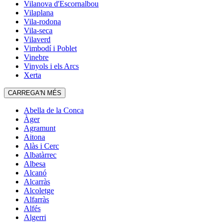
Vilanova d'Escornalbou
Vilaplana
Vila-rodona
Vila-seca
Vilaverd
Vimbodí i Poblet
Vinebre
Vinyols i els Arcs
Xerta
CARREGA'N MÉS
Abella de la Conca
Àger
Agramunt
Aitona
Alàs i Cerc
Albatàrrec
Albesa
Alcanó
Alcarràs
Alcoletge
Alfarràs
Alfés
Algerri