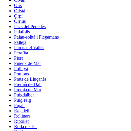
Olvan
Orís
Oristà
Orpí
Òrrius
Pacs del Penedès
Palafolls
Palau-solità i Plegamans
Pallejà
Parets del Vallès
Perafita
Piera
Pineda de Mar
Polinyà
Pontons
Prats de Lluçanès
Premià de Dalt
Premià de Mar
Puigdàlber
Puig-reig
Pujalt
Rajadell
Rellinars
Ripollet
Roda de Ter