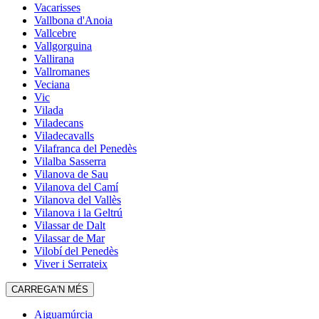
Vacarisses
Vallbona d'Anoia
Vallcebre
Vallgorguina
Vallirana
Vallromanes
Veciana
Vic
Vilada
Viladecans
Viladecavalls
Vilafranca del Penedès
Vilalba Sasserra
Vilanova de Sau
Vilanova del Camí
Vilanova del Vallès
Vilanova i la Geltrú
Vilassar de Dalt
Vilassar de Mar
Vilobí del Penedès
Viver i Serrateix
CARREGA'N MÉS
Aiguamúrcia