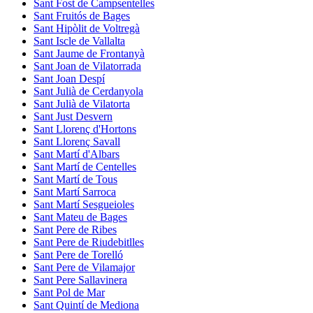
Sant Fost de Campsentelles
Sant Fruitós de Bages
Sant Hipòlit de Voltregà
Sant Iscle de Vallalta
Sant Jaume de Frontanyà
Sant Joan de Vilatorrada
Sant Joan Despí
Sant Julià de Cerdanyola
Sant Julià de Vilatorta
Sant Just Desvern
Sant Llorenç d'Hortons
Sant Llorenç Savall
Sant Martí d'Albars
Sant Martí de Centelles
Sant Martí de Tous
Sant Martí Sarroca
Sant Martí Sesgueioles
Sant Mateu de Bages
Sant Pere de Ribes
Sant Pere de Riudebitlles
Sant Pere de Torelló
Sant Pere de Vilamajor
Sant Pere Sallavinera
Sant Pol de Mar
Sant Quintí de Mediona