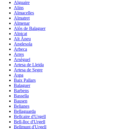
Alguaire
Alins
Almacelles
Almatret
Almenar
Alòs de Balaguer
Alpicat
Alt Àneu
Anglesola
Arbeca
Arres
Arsèguel
Artesa de Lleida
Artesa de Segre
Aspa
Baix Pallars
Balaguer
Barbens
Bassella
Bausen
Belianes
Bellaguarda
Bellcaire d'Urgell
Bell-lloc d'Urgell
Bellmunt d'Urgell