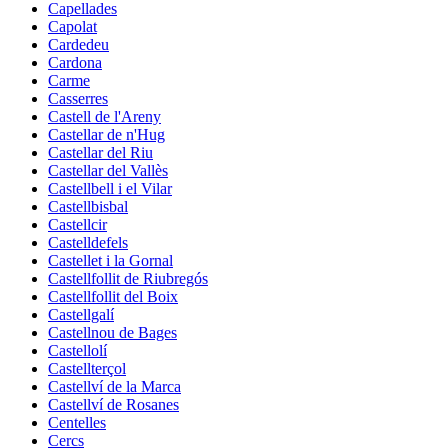
Capellades
Capolat
Cardedeu
Cardona
Carme
Casserres
Castell de l'Areny
Castellar de n'Hug
Castellar del Riu
Castellar del Vallès
Castellbell i el Vilar
Castellbisbal
Castellcir
Castelldefels
Castellet i la Gornal
Castellfollit de Riubregós
Castellfollit del Boix
Castellgalí
Castellnou de Bages
Castellolí
Castellterçol
Castellví de la Marca
Castellví de Rosanes
Centelles
Cercs