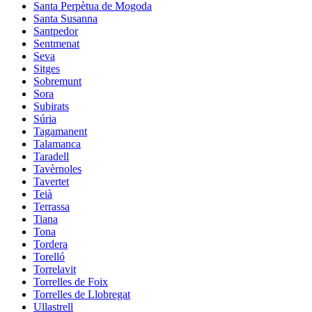
Santa Perpètua de Mogoda
Santa Susanna
Santpedor
Sentmenat
Seva
Sitges
Sobremunt
Sora
Subirats
Súria
Tagamanent
Talamanca
Taradell
Tavèrnoles
Tavertet
Teià
Terrassa
Tiana
Tona
Tordera
Torelló
Torrelavit
Torrelles de Foix
Torrelles de Llobregat
Ullastrell