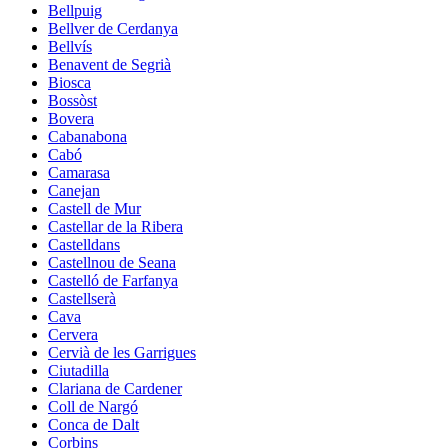
Bellpuig
Bellver de Cerdanya
Bellvís
Benavent de Segrià
Biosca
Bossòst
Bovera
Cabanabona
Cabó
Camarasa
Canejan
Castell de Mur
Castellar de la Ribera
Castelldans
Castellnou de Seana
Castelló de Farfanya
Castellserà
Cava
Cervera
Cervià de les Garrigues
Ciutadilla
Clariana de Cardener
Coll de Nargó
Conca de Dalt
Corbins