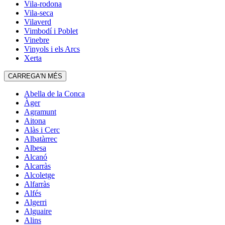
Vila-rodona
Vila-seca
Vilaverd
Vimbodí i Poblet
Vinebre
Vinyols i els Arcs
Xerta
CARREGA'N MÉS
Abella de la Conca
Àger
Agramunt
Aitona
Alàs i Cerc
Albatàrrec
Albesa
Alcanó
Alcarràs
Alcoletge
Alfarràs
Alfés
Algerri
Alguaire
Alins