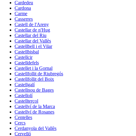
Cardedeu
Cardona
Carme
Casserres
Castell de l'Areny
Castellar de n'Hug
Castellar del Riu
Castellar del Vallès
Castellbell i el Vilar
Castellbisbal
Castellcir
Castelldefels
Castellet i la Gornal
Castellfollit de Riubregós
Castellfollit del Boix
Castellgalí
Castellnou de Bages
Castellolí
Castellterçol
Castellví de la Marca
Castellví de Rosanes
Centelles
Cercs
Cerdanyola del Vallès
Cervelló