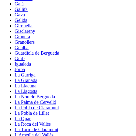
Gaià
Gallifa
Gavà
Gelida
Gironella
Gisclareny
Granera
Granollers
Gualba
Guardiola de Berguedà
Gurb
Igualada
Jorba
La Garriga
La Granada
La Llacuna
La Llagosta
La Nou de Berguedà
La Palma de Cervelló
La Pobla de Claramunt
La Pobla de Lillet
La Quar
La Roca del Vallès
La Torre de Claramunt
L'Ametlla del Vallès