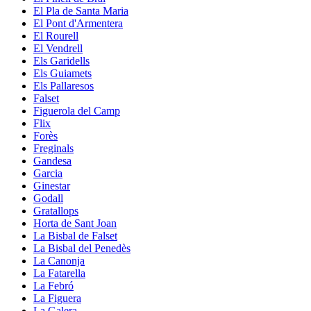
El Pla de Santa Maria
El Pont d'Armentera
El Rourell
El Vendrell
Els Garidells
Els Guiamets
Els Pallaresos
Falset
Figuerola del Camp
Flix
Forès
Freginals
Gandesa
Garcia
Ginestar
Godall
Gratallops
Horta de Sant Joan
La Bisbal de Falset
La Bisbal del Penedès
La Canonja
La Fatarella
La Febró
La Figuera
La Galera