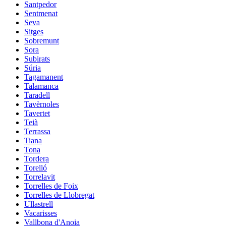
Santpedor
Sentmenat
Seva
Sitges
Sobremunt
Sora
Subirats
Súria
Tagamanent
Talamanca
Taradell
Tavèrnoles
Tavertet
Teià
Terrassa
Tiana
Tona
Tordera
Torelló
Torrelavit
Torrelles de Foix
Torrelles de Llobregat
Ullastrell
Vacarisses
Vallbona d'Anoia