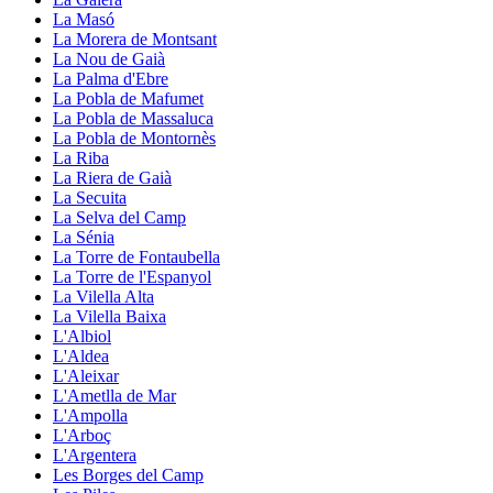
La Masó
La Morera de Montsant
La Nou de Gaià
La Palma d'Ebre
La Pobla de Mafumet
La Pobla de Massaluca
La Pobla de Montornès
La Riba
La Riera de Gaià
La Secuita
La Selva del Camp
La Sénia
La Torre de Fontaubella
La Torre de l'Espanyol
La Vilella Alta
La Vilella Baixa
L'Albiol
L'Aldea
L'Aleixar
L'Ametlla de Mar
L'Ampolla
L'Arboç
L'Argentera
Les Borges del Camp