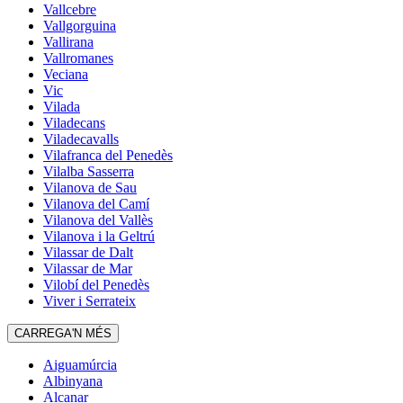
Vallcebre
Vallgorguina
Vallirana
Vallromanes
Veciana
Vic
Vilada
Viladecans
Viladecavalls
Vilafranca del Penedès
Vilalba Sasserra
Vilanova de Sau
Vilanova del Camí
Vilanova del Vallès
Vilanova i la Geltrú
Vilassar de Dalt
Vilassar de Mar
Vilobí del Penedès
Viver i Serrateix
CARREGA'N MÉS
Aiguamúrcia
Albinyana
Alcanar