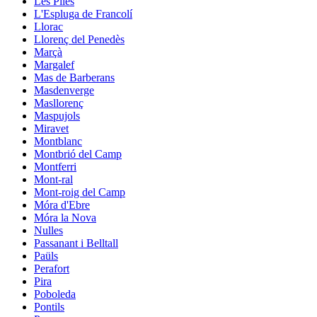
Les Piles
L'Espluga de Francolí
Llorac
Llorenç del Penedès
Marçà
Margalef
Mas de Barberans
Masdenverge
Masllorenç
Maspujols
Miravet
Montblanc
Montbrió del Camp
Montferri
Mont-ral
Mont-roig del Camp
Móra d'Ebre
Móra la Nova
Nulles
Passanant i Belltall
Paüls
Perafort
Pira
Poboleda
Pontils