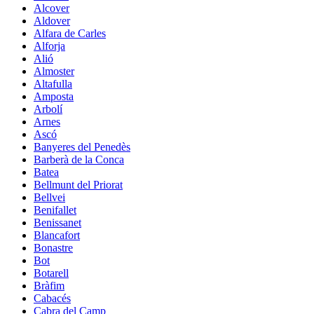
Alcover
Aldover
Alfara de Carles
Alforja
Alió
Almoster
Altafulla
Amposta
Arbolí
Arnes
Ascó
Banyeres del Penedès
Barberà de la Conca
Batea
Bellmunt del Priorat
Bellvei
Benifallet
Benissanet
Blancafort
Bonastre
Bot
Botarell
Bràfim
Cabacés
Cabra del Camp