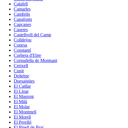
Calafell
Camarles
Cambrils
Capafonts
Capçanes
Caseres
Castellvell del Camp
Colldejou
Conesa
Constantí
Corbera d'Ebre
Cornudella de Montsant
Creixell
Cunit
Deltebre
Duesaigües
El Catllar
El Lloar
El Masroig
El Milà
El Molar
El Montmell
El Morell
El Perelló
El Pinell de Brai