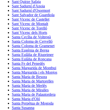
Sant Quirze Safaja
Sant Sadurní d'Anoia
Sant Sadurní d'Osormort
Sant Salvador de Guardiola
Sant Vicenç de Castellet
Sant Vicenç de Montalt
Sant Vicenç de Torelló
Sant Vicenç dels Horts
Santa Cecília de Voltregà
Santa Coloma de Cervelló
Santa Coloma de Gramenet
Santa Eugènia de Berga
Santa Eulàlia de Riuprimer
Santa Eulàlia de Ronçana
Santa Fe del Penedès
Santa Margarida de Montbui
Santa Margarida i els Monjos
Santa Maria de Besora
Santa Maria de Martorelles
Santa Maria de Merlès
Santa Maria de Miralles
Santa Maria de Palautordera
Santa Maria d'Oló
Santa Perpètua de Mogoda
Santa Susanna