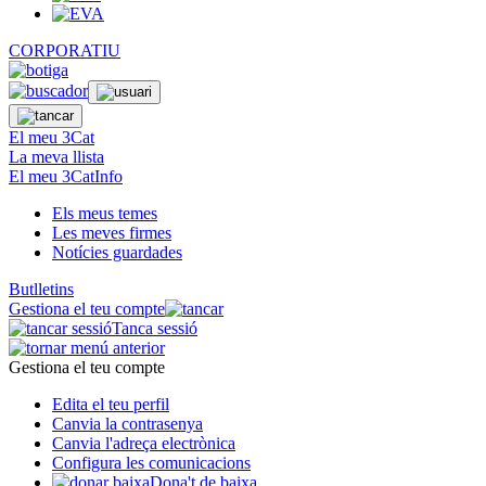
CORPORATIU
El meu 3Cat
La meva llista
El meu 3CatInfo
Els meus temes
Les meves firmes
Notícies guardades
Butlletins
Gestiona el teu compte
Tanca sessió
Gestiona el teu compte
Edita el teu perfil
Canvia la contrasenya
Canvia l'adreça electrònica
Configura les comunicacions
Dona't de baixa