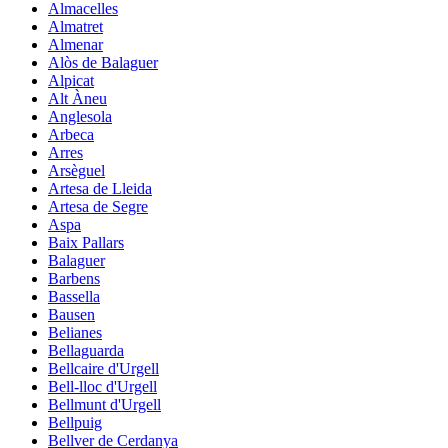
Almacelles
Almatret
Almenar
Alòs de Balaguer
Alpicat
Alt Àneu
Anglesola
Arbeca
Arres
Arsèguel
Artesa de Lleida
Artesa de Segre
Aspa
Baix Pallars
Balaguer
Barbens
Bassella
Bausen
Belianes
Bellaguarda
Bellcaire d'Urgell
Bell-lloc d'Urgell
Bellmunt d'Urgell
Bellpuig
Bellver de Cerdanya