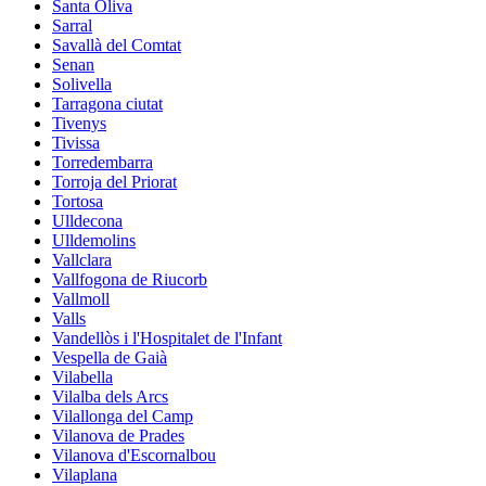
Santa Oliva
Sarral
Savallà del Comtat
Senan
Solivella
Tarragona ciutat
Tivenys
Tivissa
Torredembarra
Torroja del Priorat
Tortosa
Ulldecona
Ulldemolins
Vallclara
Vallfogona de Riucorb
Vallmoll
Valls
Vandellòs i l'Hospitalet de l'Infant
Vespella de Gaià
Vilabella
Vilalba dels Arcs
Vilallonga del Camp
Vilanova de Prades
Vilanova d'Escornalbou
Vilaplana