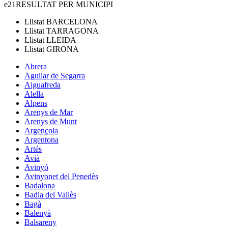
e21
RESULTAT PER MUNICIPI
Llistat
BARCELONA
Llistat
TARRAGONA
Llistat
LLEIDA
Llistat
GIRONA
Abrera
Aguilar de Segarra
Aiguafreda
Alella
Alpens
Arenys de Mar
Arenys de Munt
Argençola
Argentona
Artés
Avià
Avinyó
Avinyonet del Penedès
Badalona
Badia del Vallès
Bagà
Balenyà
Balsareny