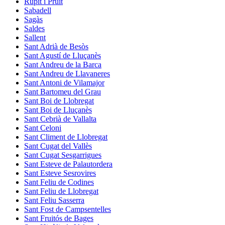
Rupit i Pruit
Sabadell
Sagàs
Saldes
Sallent
Sant Adrià de Besòs
Sant Agustí de Lluçanès
Sant Andreu de la Barca
Sant Andreu de Llavaneres
Sant Antoni de Vilamajor
Sant Bartomeu del Grau
Sant Boi de Llobregat
Sant Boi de Lluçanès
Sant Cebrià de Vallalta
Sant Celoni
Sant Climent de Llobregat
Sant Cugat del Vallès
Sant Cugat Sesgarrigues
Sant Esteve de Palautordera
Sant Esteve Sesrovires
Sant Feliu de Codines
Sant Feliu de Llobregat
Sant Feliu Sasserra
Sant Fost de Campsentelles
Sant Fruitós de Bages