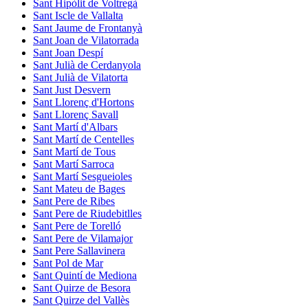
Sant Hipòlit de Voltregà
Sant Iscle de Vallalta
Sant Jaume de Frontanyà
Sant Joan de Vilatorrada
Sant Joan Despí
Sant Julià de Cerdanyola
Sant Julià de Vilatorta
Sant Just Desvern
Sant Llorenç d'Hortons
Sant Llorenç Savall
Sant Martí d'Albars
Sant Martí de Centelles
Sant Martí de Tous
Sant Martí Sarroca
Sant Martí Sesgueioles
Sant Mateu de Bages
Sant Pere de Ribes
Sant Pere de Riudebitlles
Sant Pere de Torelló
Sant Pere de Vilamajor
Sant Pere Sallavinera
Sant Pol de Mar
Sant Quintí de Mediona
Sant Quirze de Besora
Sant Quirze del Vallès