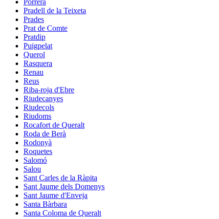
Porrera
Pradell de la Teixeta
Prades
Prat de Comte
Pratdip
Puigpelat
Querol
Rasquera
Renau
Reus
Riba-roja d'Ebre
Riudecanyes
Riudecols
Riudoms
Rocafort de Queralt
Roda de Berà
Rodonyà
Roquetes
Salomó
Salou
Sant Carles de la Ràpita
Sant Jaume dels Domenys
Sant Jaume d'Enveja
Santa Bàrbara
Santa Coloma de Queralt