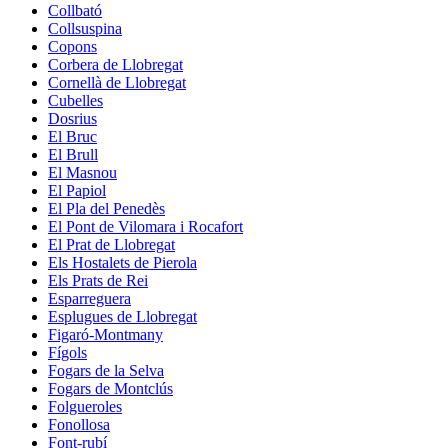
Collbató
Collsuspina
Copons
Corbera de Llobregat
Cornellà de Llobregat
Cubelles
Dosrius
El Bruc
El Brull
El Masnou
El Papiol
El Pla del Penedès
El Pont de Vilomara i Rocafort
El Prat de Llobregat
Els Hostalets de Pierola
Els Prats de Rei
Esparreguera
Esplugues de Llobregat
Figaró-Montmany
Fígols
Fogars de la Selva
Fogars de Montclús
Folgueroles
Fonollosa
Font-rubí