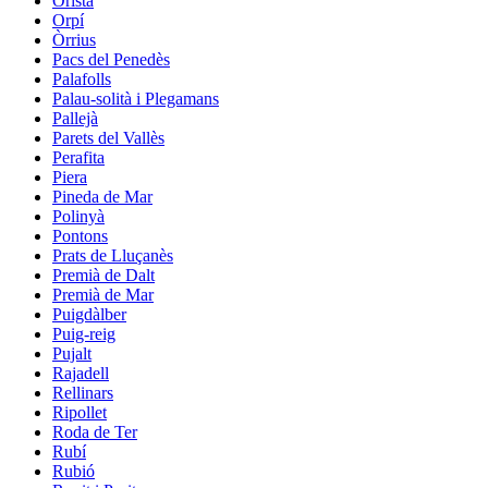
Oristà
Orpí
Òrrius
Pacs del Penedès
Palafolls
Palau-solità i Plegamans
Pallejà
Parets del Vallès
Perafita
Piera
Pineda de Mar
Polinyà
Pontons
Prats de Lluçanès
Premià de Dalt
Premià de Mar
Puigdàlber
Puig-reig
Pujalt
Rajadell
Rellinars
Ripollet
Roda de Ter
Rubí
Rubió