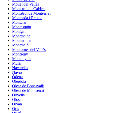
Mollet del Vallès
Monistrol de Calders
Monistrol de Montserrat
Montcada i Reixac
Montclar
Montesquiu
Montgat
Montmajor
Montmaneu
Montmeló
Montornès del Vallès
Montseny
Muntanyola
Mura
Navarcles
Navàs
Òdena
Olèrdola
Olesa de Bonesvalls
Olesa de Montserrat
Olivella
Olost
Olvan
Orís