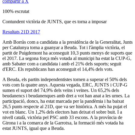
compartir a X
100% escrutat
Contundent victòria de JUNTS, que es torna a imposar
Resultats 21D 2017
Amb Borràs com a candidata a la presidència de la Generalitat, Junts
per Catalunya torna a guanyar a Beuda. Tot i l'àmplia victòria, el
partit de Puigdemont ha aconseguit 10,3 punts menys de suports que
el 2017. La segona força més votada al municipi ha estat la CUP-G,
amb Sabater com a candidata i amb el 21% dels suports; seguit
d'ERC. Els republicans han aconseguit el 14,4% dels vots.
A Beuda, els partits independentistes tornen a superar el 50% dels
vots com fa quatre anys. Aquesta vegada, ERC, JUNTS i CUP-G
sumen el suport del 74,9% dels veïns i veïnes. Un 65,2% dels
beudanencs i beudanenques amb dret a vot han anat a les urnes. La
participació, doncs, ha estat marcada per la pandèmia i ha baixat
26,5 punts respecte al 21D, que va ser històrica. A més ha pujat el
vot en blanc. Un 1,2% dels electors han deixat el sobre buit. I a
nivell català, victòria pel PSC amb 33 escons. A la província de
Girona i a la comarca de la Garrotxa, la formació més votada ha
estat JUNTS, igual que a Beuda.