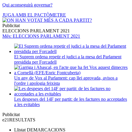
Qui aconseguirà governar?
JUGA AMB EL PACTÒMETRE
Publicitat
ELECCIONS PARLAMENT 2021
Més
: ELECCIONS PARLAMENT 2021
El Suprem ordena repetir el judici a la mesa del Parlament
presidida per Forcadell
Un any de Vox al Parlament: cap llei aprovada, avisos a
l'ordre i apologia feixista
Les despeses del 14F per partit: de les factures no acceptades
a les evitables
Publicitat
e21
RESULTATS
Llistat
DEMARCACIONS