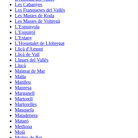
Les Cabanyes
Les Franqueses del Vallès
Les Masies de Roda
Les Masies de Voltregà
L'Espunyola
L'Esquirol
L'Estany
L'Hospitalet de Llobregat
Lliçà d'Amunt
Lliçà de Vall
Llinars del Vallès
Lluçà
Malgrat de Mar
Malla
Manlleu
Manresa
Marganell
Martorell
Martorelles
Masquefa
Matadepera
Mataró
Mediona
Moià
Molins de Rei