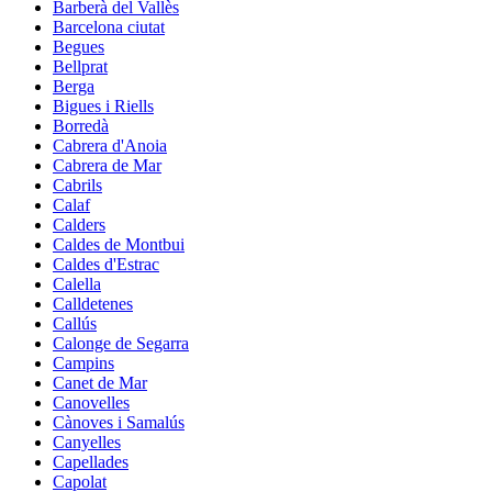
Barberà del Vallès
Barcelona ciutat
Begues
Bellprat
Berga
Bigues i Riells
Borredà
Cabrera d'Anoia
Cabrera de Mar
Cabrils
Calaf
Calders
Caldes de Montbui
Caldes d'Estrac
Calella
Calldetenes
Callús
Calonge de Segarra
Campins
Canet de Mar
Canovelles
Cànoves i Samalús
Canyelles
Capellades
Capolat