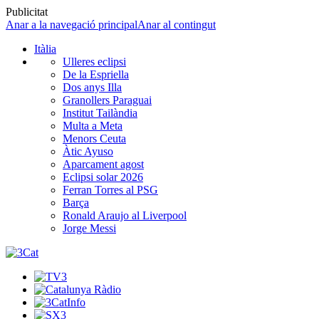
Publicitat
Anar a la navegació principal
Anar al contingut
Itàlia
Ulleres eclipsi
De la Espriella
Dos anys Illa
Granollers Paraguai
Institut Tailàndia
Multa a Meta
Menors Ceuta
Àtic Ayuso
Aparcament agost
Eclipsi solar 2026
Ferran Torres al PSG
Barça
Ronald Araujo al Liverpool
Jorge Messi