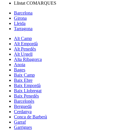
Llistat
COMARQUES
Barcelona
Girona
Lleida
Tarragona
Alt Camp
Alt Empordà
Alt Penedès
Alt Urgell
Alta Ribagorça
Anoia
Bages
Baix Camp
Baix Ebre
Baix Empordà
Baix Llobregat
Baix Penedès
Barcelonès
Berguedà
Cerdanya
Conca de Barberà
Garraf
Garrigues