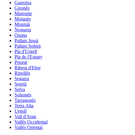
Garrotxa
Gironès
Maresme
Moianès
Montsià
Noguera
Osona
Pallars Jussà
Pallars Sobirà
Pla d'Urgell
Pla de l'Estany
Priorat
Ribera d'Ebre
Ripollès
Segarra
Segrià
Selva
Solsonès
Tarragonès
Terra Alta
Urgell
Vall d'Aran
Vallès Occidental
Vallès Oriental