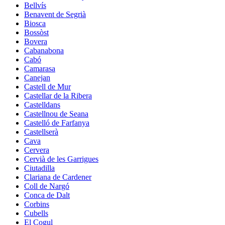
Bellvís
Benavent de Segrià
Biosca
Bossòst
Bovera
Cabanabona
Cabó
Camarasa
Canejan
Castell de Mur
Castellar de la Ribera
Castelldans
Castellnou de Seana
Castelló de Farfanya
Castellserà
Cava
Cervera
Cervià de les Garrigues
Ciutadilla
Clariana de Cardener
Coll de Nargó
Conca de Dalt
Corbins
Cubells
El Cogul