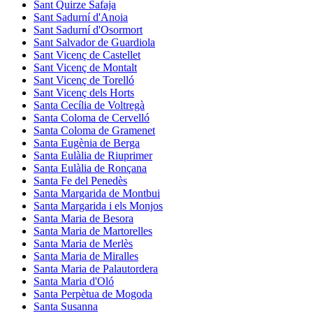
Sant Quirze Safaja
Sant Sadurní d'Anoia
Sant Sadurní d'Osormort
Sant Salvador de Guardiola
Sant Vicenç de Castellet
Sant Vicenç de Montalt
Sant Vicenç de Torelló
Sant Vicenç dels Horts
Santa Cecília de Voltregà
Santa Coloma de Cervelló
Santa Coloma de Gramenet
Santa Eugènia de Berga
Santa Eulàlia de Riuprimer
Santa Eulàlia de Ronçana
Santa Fe del Penedès
Santa Margarida de Montbui
Santa Margarida i els Monjos
Santa Maria de Besora
Santa Maria de Martorelles
Santa Maria de Merlès
Santa Maria de Miralles
Santa Maria de Palautordera
Santa Maria d'Oló
Santa Perpètua de Mogoda
Santa Susanna