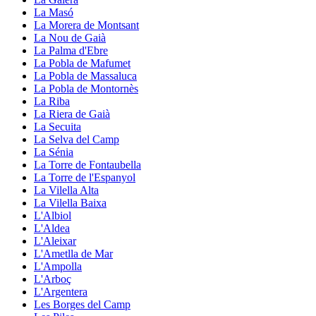
La Masó
La Morera de Montsant
La Nou de Gaià
La Palma d'Ebre
La Pobla de Mafumet
La Pobla de Massaluca
La Pobla de Montornès
La Riba
La Riera de Gaià
La Secuita
La Selva del Camp
La Sénia
La Torre de Fontaubella
La Torre de l'Espanyol
La Vilella Alta
La Vilella Baixa
L'Albiol
L'Aldea
L'Aleixar
L'Ametlla de Mar
L'Ampolla
L'Arboç
L'Argentera
Les Borges del Camp