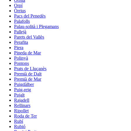
Oristà
Orpí
Òrrius
Pacs del Penedès
Palafolls
Palau-solità i Plegamans
Pallejà
Parets del Vallès
Perafita
Piera
Pineda de Mar
Polinyà
Pontons
Prats de Lluçanès
Premià de Dalt
Premià de Mar
Puigdàlber
Puig-reig
Pujalt
Rajadell
Rellinars
Ripollet
Roda de Ter
Rubí
Rubió