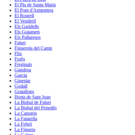
El Pla de Santa Maria
El Pont d'Armentera
El Rourell
El Vendrell
Els Garidells
Els Guiamets
Els Pallaresos
Falset
Figuerola del Camp
Flix
Forès
Freginals
Gandesa
Garcia
Ginestar
Godall
Gratallops
Horta de Sant Joan
La Bisbal de Falset
La Bisbal del Penedès
La Canonja
La Fatarella
La Febró
La Figuera
La Galera