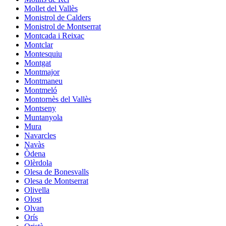
Mollet del Vallès
Monistrol de Calders
Monistrol de Montserrat
Montcada i Reixac
Montclar
Montesquiu
Montgat
Montmajor
Montmaneu
Montmeló
Montornès del Vallès
Montseny
Muntanyola
Mura
Navarcles
Navàs
Òdena
Olèrdola
Olesa de Bonesvalls
Olesa de Montserrat
Olivella
Olost
Olvan
Orís