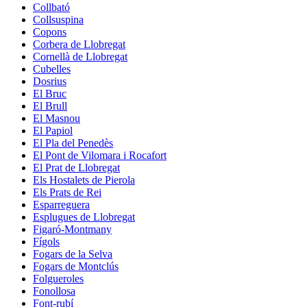
Collbató
Collsuspina
Copons
Corbera de Llobregat
Cornellà de Llobregat
Cubelles
Dosrius
El Bruc
El Brull
El Masnou
El Papiol
El Pla del Penedès
El Pont de Vilomara i Rocafort
El Prat de Llobregat
Els Hostalets de Pierola
Els Prats de Rei
Esparreguera
Esplugues de Llobregat
Figaró-Montmany
Fígols
Fogars de la Selva
Fogars de Montclús
Folgueroles
Fonollosa
Font-rubí