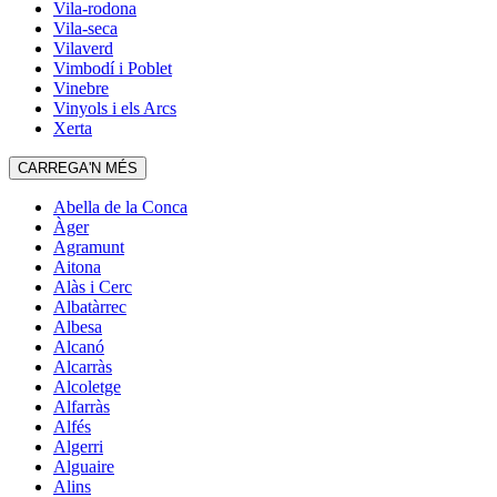
Vila-rodona
Vila-seca
Vilaverd
Vimbodí i Poblet
Vinebre
Vinyols i els Arcs
Xerta
CARREGA'N MÉS
Abella de la Conca
Àger
Agramunt
Aitona
Alàs i Cerc
Albatàrrec
Albesa
Alcanó
Alcarràs
Alcoletge
Alfarràs
Alfés
Algerri
Alguaire
Alins