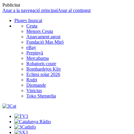
Publicitat
Anar a la navegació principal
Anar al contingut
Pluges Inuncat
Ceuta
Menors Ceuta
Aparcament agost
Fundació Mas Miró
eBay
Perpinyà
Mercabarna
Robatoris coure
Bombardejos Kíiv
Eclipsi solar 2026
Rodri
Diomande
Vinicius
Toko Shengelia