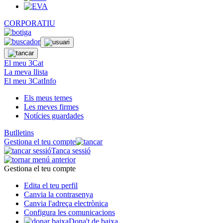
CORPORATIU
El meu 3Cat
La meva llista
El meu 3CatInfo
Els meus temes
Les meves firmes
Notícies guardades
Butlletins
Gestiona el teu compte
Tanca sessió
Gestiona el teu compte
Edita el teu perfil
Canvia la contrasenya
Canvia l'adreça electrònica
Configura les comunicacions
Dona't de baixa