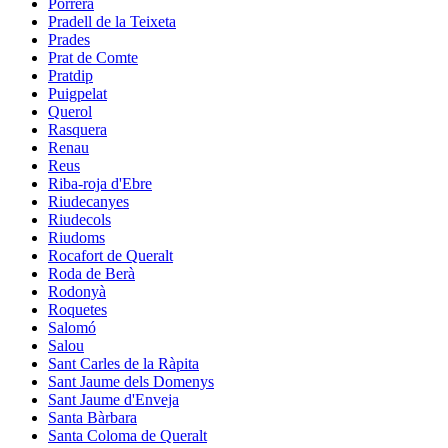
Porrera
Pradell de la Teixeta
Prades
Prat de Comte
Pratdip
Puigpelat
Querol
Rasquera
Renau
Reus
Riba-roja d'Ebre
Riudecanyes
Riudecols
Riudoms
Rocafort de Queralt
Roda de Berà
Rodonyà
Roquetes
Salomó
Salou
Sant Carles de la Ràpita
Sant Jaume dels Domenys
Sant Jaume d'Enveja
Santa Bàrbara
Santa Coloma de Queralt