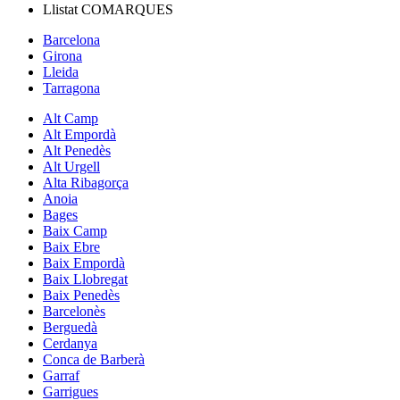
Llistat
COMARQUES
Barcelona
Girona
Lleida
Tarragona
Alt Camp
Alt Empordà
Alt Penedès
Alt Urgell
Alta Ribagorça
Anoia
Bages
Baix Camp
Baix Ebre
Baix Empordà
Baix Llobregat
Baix Penedès
Barcelonès
Berguedà
Cerdanya
Conca de Barberà
Garraf
Garrigues