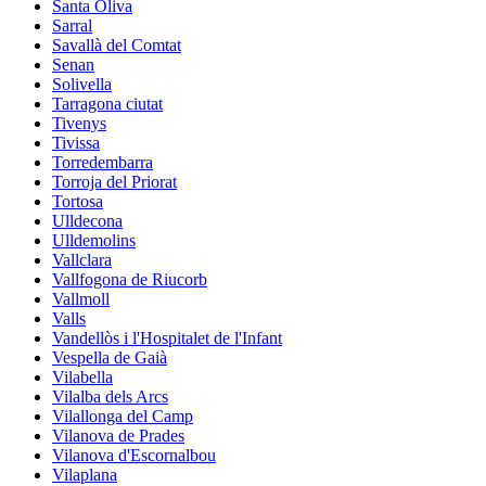
Santa Oliva
Sarral
Savallà del Comtat
Senan
Solivella
Tarragona ciutat
Tivenys
Tivissa
Torredembarra
Torroja del Priorat
Tortosa
Ulldecona
Ulldemolins
Vallclara
Vallfogona de Riucorb
Vallmoll
Valls
Vandellòs i l'Hospitalet de l'Infant
Vespella de Gaià
Vilabella
Vilalba dels Arcs
Vilallonga del Camp
Vilanova de Prades
Vilanova d'Escornalbou
Vilaplana