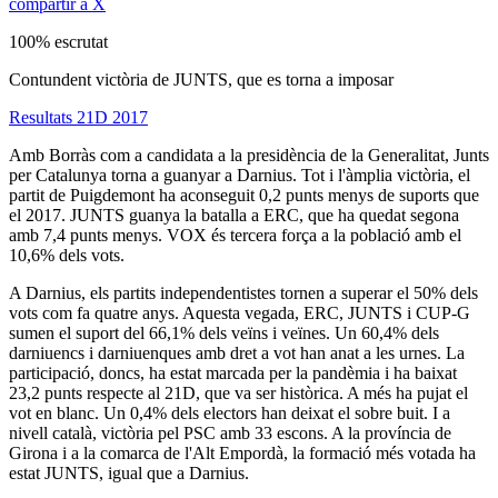
compartir a X
100% escrutat
Contundent victòria de JUNTS, que es torna a imposar
Resultats 21D 2017
Amb Borràs com a candidata a la presidència de la Generalitat, Junts
per Catalunya torna a guanyar a Darnius. Tot i l'àmplia victòria, el
partit de Puigdemont ha aconseguit 0,2 punts menys de suports que
el 2017. JUNTS guanya la batalla a ERC, que ha quedat segona
amb 7,4 punts menys. VOX és tercera força a la població amb el
10,6% dels vots.
A Darnius, els partits independentistes tornen a superar el 50% dels
vots com fa quatre anys. Aquesta vegada, ERC, JUNTS i CUP-G
sumen el suport del 66,1% dels veïns i veïnes. Un 60,4% dels
darniuencs i darniuenques amb dret a vot han anat a les urnes. La
participació, doncs, ha estat marcada per la pandèmia i ha baixat
23,2 punts respecte al 21D, que va ser històrica. A més ha pujat el
vot en blanc. Un 0,4% dels electors han deixat el sobre buit. I a
nivell català, victòria pel PSC amb 33 escons. A la província de
Girona i a la comarca de l'Alt Empordà, la formació més votada ha
estat JUNTS, igual que a Darnius.