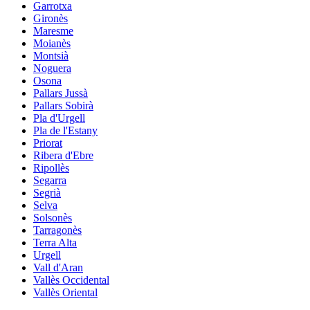
Garrotxa
Gironès
Maresme
Moianès
Montsià
Noguera
Osona
Pallars Jussà
Pallars Sobirà
Pla d'Urgell
Pla de l'Estany
Priorat
Ribera d'Ebre
Ripollès
Segarra
Segrià
Selva
Solsonès
Tarragonès
Terra Alta
Urgell
Vall d'Aran
Vallès Occidental
Vallès Oriental