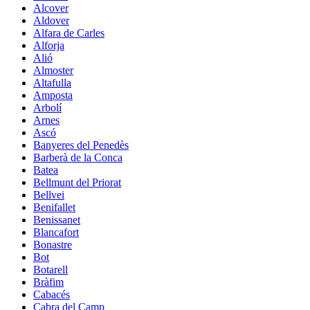
Alcover
Aldover
Alfara de Carles
Alforja
Alió
Almoster
Altafulla
Amposta
Arbolí
Arnes
Ascó
Banyeres del Penedès
Barberà de la Conca
Batea
Bellmunt del Priorat
Bellvei
Benifallet
Benissanet
Blancafort
Bonastre
Bot
Botarell
Bràfim
Cabacés
Cabra del Camp