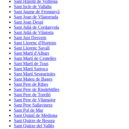
Sant Hipòlit de Voltregà
Sant Iscle de Vallalta
Sant Jaume de Frontanyà
Sant Joan de Vilatorrada
Sant Joan Despí
Sant Julià de Cerdanyola
Sant Julià de Vilatorta
Sant Just Desvern
Sant Llorenç d'Hortons
Sant Llorenç Savall
Sant Martí d'Albars
Sant Martí de Centelles
Sant Martí de Tous
Sant Martí Sarroca
Sant Martí Sesgueioles
Sant Mateu de Bages
Sant Pere de Ribes
Sant Pere de Riudebitlles
Sant Pere de Torelló
Sant Pere de Vilamajor
Sant Pere Sallavinera
Sant Pol de Mar
Sant Quintí de Mediona
Sant Quirze de Besora
Sant Quirze del Vallès