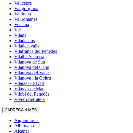
Vallcebre
Vallgorguina
Vallirana
Vallromanes
Veciana
Vic
Vilada
Viladecans
Viladecavalls
Vilafranca del Penedès
Vilalba Sasserra
Vilanova de Sau
Vilanova del Camí
Vilanova del Vallès
Vilanova i la Geltrú
Vilassar de Dalt
Vilassar de Mar
Vilobí del Penedès
Viver i Serrateix
CARREGA'N MÉS
Aiguamúrcia
Albinyana
Alcanar