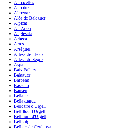
Almacelles
Almatret
Almenar
Alòs de Balaguer
Alpicat
Alt Àneu
Anglesola
Arbeca
Arres
Arsèguel
Artesa de Lleida
Artesa de Segre
Aspa
Baix Pallars
Balaguer
Barbens
Bassella
Bausen
Belianes
Bellaguarda
Bellcaire d'Urgell
Bell-lloc d'Urgell
Bellmunt d'Urgell
Bellpuig
Bellver de Cerdanya