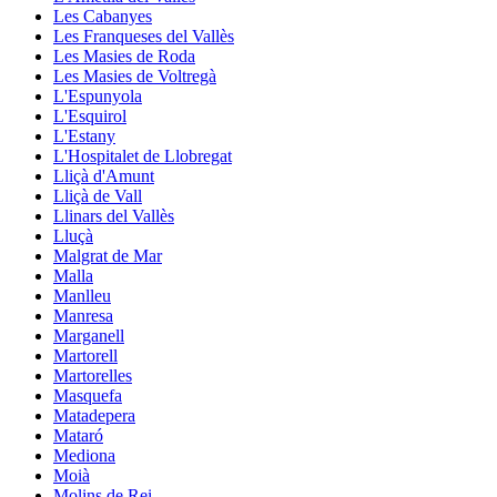
Les Cabanyes
Les Franqueses del Vallès
Les Masies de Roda
Les Masies de Voltregà
L'Espunyola
L'Esquirol
L'Estany
L'Hospitalet de Llobregat
Lliçà d'Amunt
Lliçà de Vall
Llinars del Vallès
Lluçà
Malgrat de Mar
Malla
Manlleu
Manresa
Marganell
Martorell
Martorelles
Masquefa
Matadepera
Mataró
Mediona
Moià
Molins de Rei