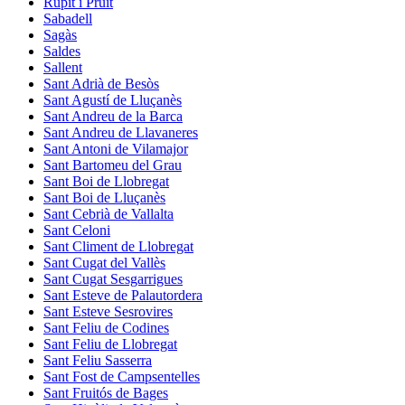
Rupit i Pruit
Sabadell
Sagàs
Saldes
Sallent
Sant Adrià de Besòs
Sant Agustí de Lluçanès
Sant Andreu de la Barca
Sant Andreu de Llavaneres
Sant Antoni de Vilamajor
Sant Bartomeu del Grau
Sant Boi de Llobregat
Sant Boi de Lluçanès
Sant Cebrià de Vallalta
Sant Celoni
Sant Climent de Llobregat
Sant Cugat del Vallès
Sant Cugat Sesgarrigues
Sant Esteve de Palautordera
Sant Esteve Sesrovires
Sant Feliu de Codines
Sant Feliu de Llobregat
Sant Feliu Sasserra
Sant Fost de Campsentelles
Sant Fruitós de Bages