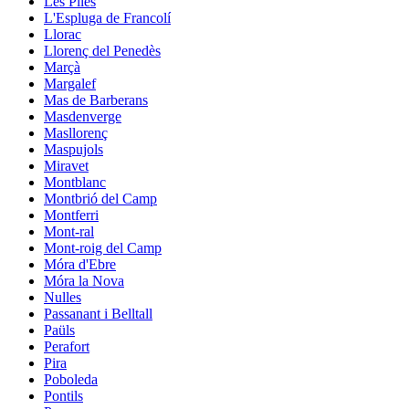
Les Piles
L'Espluga de Francolí
Llorac
Llorenç del Penedès
Marçà
Margalef
Mas de Barberans
Masdenverge
Masllorenç
Maspujols
Miravet
Montblanc
Montbrió del Camp
Montferri
Mont-ral
Mont-roig del Camp
Móra d'Ebre
Móra la Nova
Nulles
Passanant i Belltall
Paüls
Perafort
Pira
Poboleda
Pontils