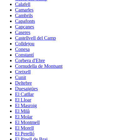
Calafell
Camarles
Cambrils
Capafonts
Capçanes
Caseres
Castellvell del Camp
Colldejou
Conesa
Constantí
Corbera d'Ebre
Cornudella de Montsant
Creixell
Cunit
Deltebre
Duesaigües
El Catllar
El Lloar
El Masroig
El Milà
El Molar
El Montmell
El Morell
El Perelló
El Pinell de Brai