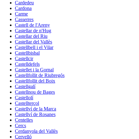
Cardedeu
Cardona
Carme
Casserres
Castell de l'Areny
Castellar de n'Hug
Castellar del Riu
Castellar del Vallès
Castellbell i el Vilar
Castellbisbal
Castellcir
Castelldefels
Castellet i la Gornal
Castellfollit de Riubregós
Castellfollit del Boix
Castellgalí
Castellnou de Bages
Castellolí
Castellterçol
Castellví de la Marca
Castellví de Rosanes
Centelles
Cercs
Cerdanyola del Vallès
Cervelló