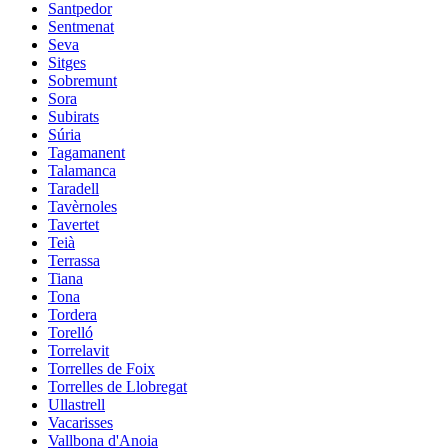
Santpedor
Sentmenat
Seva
Sitges
Sobremunt
Sora
Subirats
Súria
Tagamanent
Talamanca
Taradell
Tavèrnoles
Tavertet
Teià
Terrassa
Tiana
Tona
Tordera
Torelló
Torrelavit
Torrelles de Foix
Torrelles de Llobregat
Ullastrell
Vacarisses
Vallbona d'Anoia