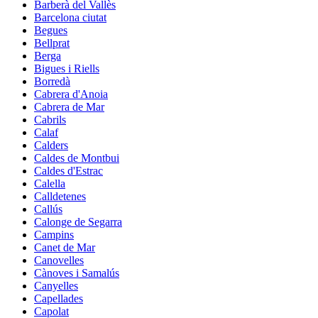
Barberà del Vallès
Barcelona ciutat
Begues
Bellprat
Berga
Bigues i Riells
Borredà
Cabrera d'Anoia
Cabrera de Mar
Cabrils
Calaf
Calders
Caldes de Montbui
Caldes d'Estrac
Calella
Calldetenes
Callús
Calonge de Segarra
Campins
Canet de Mar
Canovelles
Cànoves i Samalús
Canyelles
Capellades
Capolat