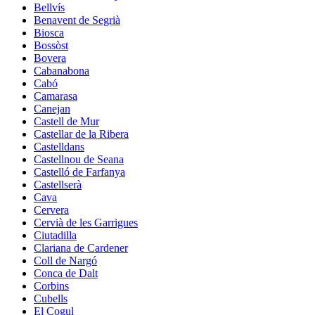
Bellvís
Benavent de Segrià
Biosca
Bossòst
Bovera
Cabanabona
Cabó
Camarasa
Canejan
Castell de Mur
Castellar de la Ribera
Castelldans
Castellnou de Seana
Castelló de Farfanya
Castellserà
Cava
Cervera
Cervià de les Garrigues
Ciutadilla
Clariana de Cardener
Coll de Nargó
Conca de Dalt
Corbins
Cubells
El Cogul