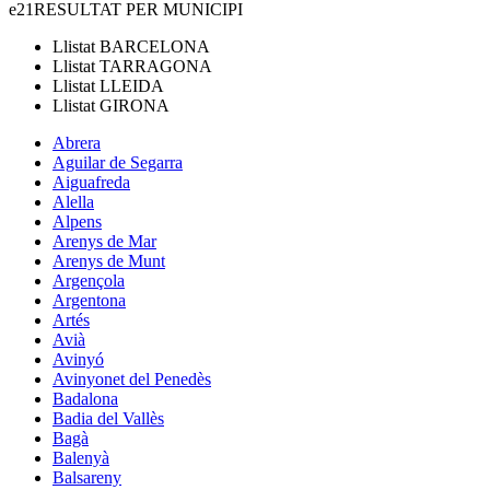
e21
RESULTAT PER MUNICIPI
Llistat
BARCELONA
Llistat
TARRAGONA
Llistat
LLEIDA
Llistat
GIRONA
Abrera
Aguilar de Segarra
Aiguafreda
Alella
Alpens
Arenys de Mar
Arenys de Munt
Argençola
Argentona
Artés
Avià
Avinyó
Avinyonet del Penedès
Badalona
Badia del Vallès
Bagà
Balenyà
Balsareny