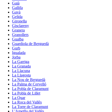
Gaià
Gallifa
Gavà
Gelida
Gironella
Gisclareny
Granera
Granollers
Gualba
Guardiola de Berguedà
Gurb
Igualada
Jorba
La Garriga
La Granada
La Llacuna
La Llagosta
La Nou de Berguedà
La Palma de Cervelló
La Pobla de Claramunt
La Pobla de Lillet
La Quar
La Roca del Vallès
La Torre de Claramunt
L'Ametlla del Vallès