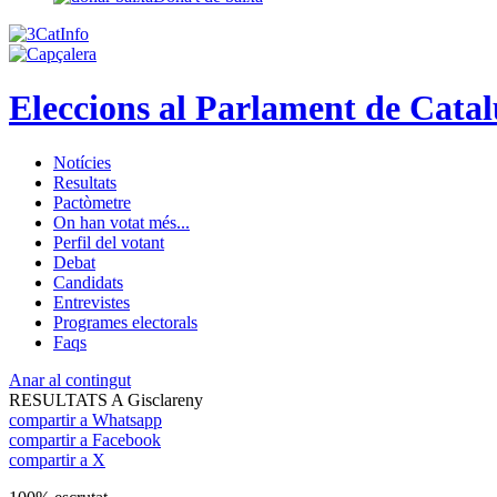
Eleccions al Parlament de Cata
Notícies
Resultats
Pactòmetre
On han votat més...
Perfil del votant
Debat
Candidats
Entrevistes
Programes electorals
Faqs
Anar al contingut
RESULTATS A Gisclareny
compartir a Whatsapp
compartir a Facebook
compartir a X