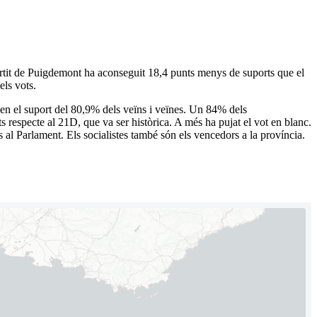
partit de Puigdemont ha aconseguit 18,4 punts menys de suports que el
ls vots.
n el suport del 80,9% dels veïns i veïnes. Un 84% dels
s respecte al 21D, que va ser històrica. A més ha pujat el vot en blanc.
 al Parlament. Els socialistes també són els vencedors a la província.