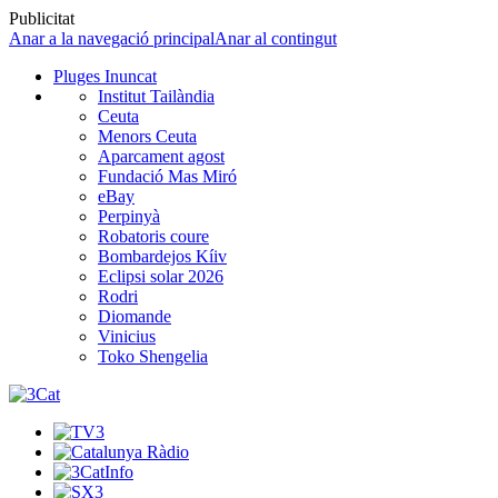
Publicitat
Anar a la navegació principal
Anar al contingut
Pluges Inuncat
Institut Tailàndia
Ceuta
Menors Ceuta
Aparcament agost
Fundació Mas Miró
eBay
Perpinyà
Robatoris coure
Bombardejos Kíiv
Eclipsi solar 2026
Rodri
Diomande
Vinicius
Toko Shengelia