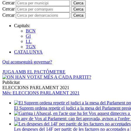
Cercar
Cerca
Cercar
Cerca
Cercar
Cerca
Capitals:
BCN
GI
LL
TGN
CATALUNYA
Qui aconseguirà governar?
JUGA AMB EL PACTÒMETRE
Publicitat
ELECCIONS PARLAMENT 2021
Més
: ELECCIONS PARLAMENT 2021
El Suprem ordena repetir el judici a la mesa del Parlament presi
Un any de Vox al Parlament: cap llei aprovada, avisos a l'ordre i
Les despeses del 14F per partit: de les factures no acceptades a 