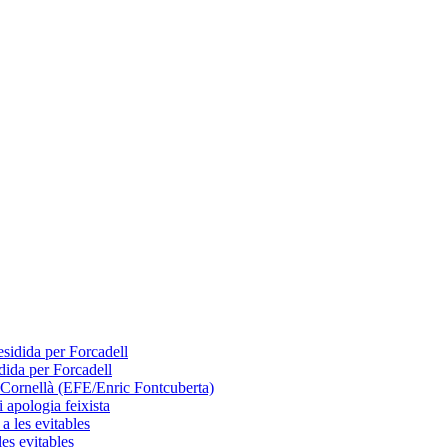
dida per Forcadell
 apologia feixista
les evitables