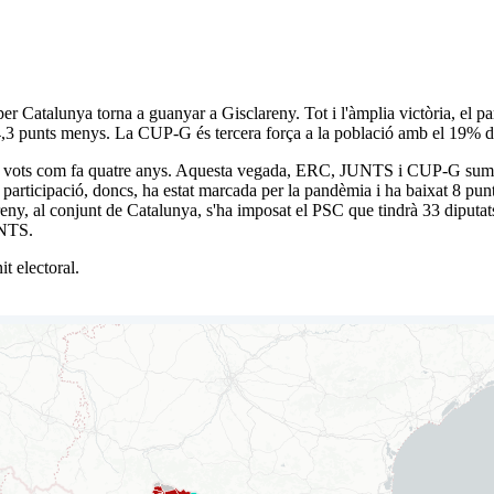
er Catalunya torna a guanyar a Gisclareny. Tot i l'àmplia victòria, el 
 punts menys. La CUP-G és tercera força a la població amb el 19% de
dels vots com fa quatre anys. Aquesta vegada, ERC, JUNTS i CUP-G sume
 participació, doncs, ha estat marcada per la pandèmia i ha baixat 8 punt
eny, al conjunt de Catalunya, s'ha imposat el PSC que tindrà 33 diputats
UNTS.
t electoral.