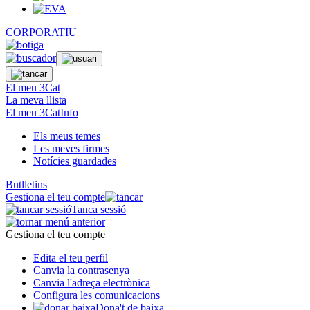
CORPORATIU
El meu 3Cat
La meva llista
El meu 3CatInfo
Els meus temes
Les meves firmes
Notícies guardades
Butlletins
Gestiona el teu compte
Tanca sessió
Gestiona el teu compte
Edita el teu perfil
Canvia la contrasenya
Canvia l'adreça electrònica
Configura les comunicacions
Dona't de baixa