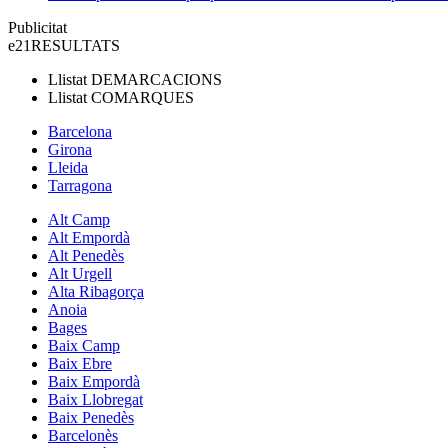
Publicitat
e21
RESULTATS
Llistat
DEMARCACIONS
Llistat
COMARQUES
Barcelona
Girona
Lleida
Tarragona
Alt Camp
Alt Empordà
Alt Penedès
Alt Urgell
Alta Ribagorça
Anoia
Bages
Baix Camp
Baix Ebre
Baix Empordà
Baix Llobregat
Baix Penedès
Barcelonès