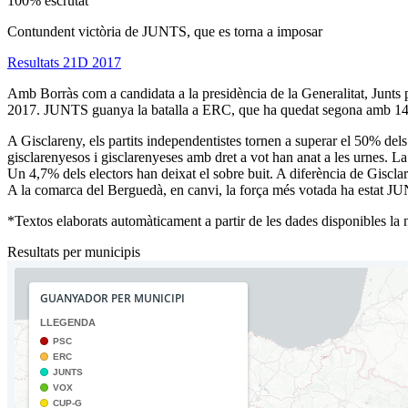
100% escrutat
Contundent victòria de JUNTS, que es torna a imposar
Resultats 21D 2017
Amb Borràs com a candidata a la presidència de la Generalitat, Junts p
2017. JUNTS guanya la batalla a ERC, que ha quedat segona amb 14,3
A Gisclareny, els partits independentistes tornen a superar el 50% 
gisclarenyesos i gisclarenyeses amb dret a vot han anat a les urnes. La
Un 4,7% dels electors han deixat el sobre buit. A diferència de Gisclar
A la comarca del Berguedà, en canvi, la força més votada ha estat J
*Textos elaborats automàticament a partir de les dades disponibles la ni
Resultats per municipis