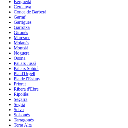
Berguedà
Cerdanya
Conca de Barberà
Garraf
Garrigues
Garrotxa
Gironès
Maresme
Moianès
Montsià
Noguera
Osona
Pallars Jussà
Pallars Sobirà
Pla d'Urgell
Pla de l'Estany
Priorat
Ribera d'Ebre
Ripollès
Segarra
Segrià
Selva
Solsonès
Tarragonès
Terra Alta