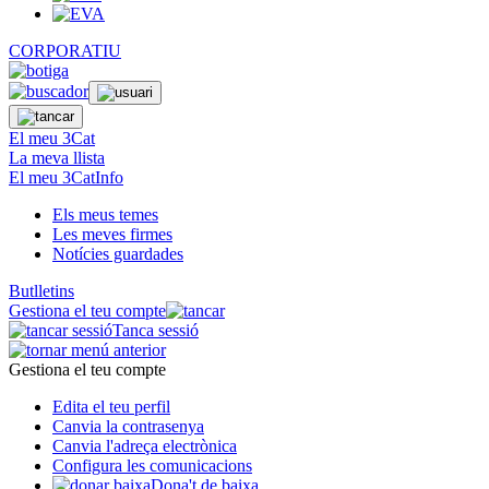
CORPORATIU
El meu 3Cat
La meva llista
El meu 3CatInfo
Els meus temes
Les meves firmes
Notícies guardades
Butlletins
Gestiona el teu compte
Tanca sessió
Gestiona el teu compte
Edita el teu perfil
Canvia la contrasenya
Canvia l'adreça electrònica
Configura les comunicacions
Dona't de baixa