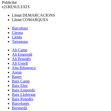
Publicitat
e21
RESULTATS
Llistat
DEMARCACIONS
Llistat
COMARQUES
Barcelona
Girona
Lleida
Tarragona
Alt Camp
Alt Empordà
Alt Penedès
Alt Urgell
Alta Ribagorça
Anoia
Bages
Baix Camp
Baix Ebre
Baix Empordà
Baix Llobregat
Baix Penedès
Barcelonès
Berguedà