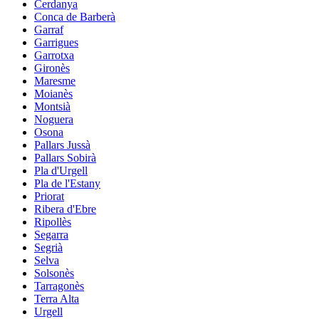
Cerdanya
Conca de Barberà
Garraf
Garrigues
Garrotxa
Gironès
Maresme
Moianès
Montsià
Noguera
Osona
Pallars Jussà
Pallars Sobirà
Pla d'Urgell
Pla de l'Estany
Priorat
Ribera d'Ebre
Ripollès
Segarra
Segrià
Selva
Solsonès
Tarragonès
Terra Alta
Urgell