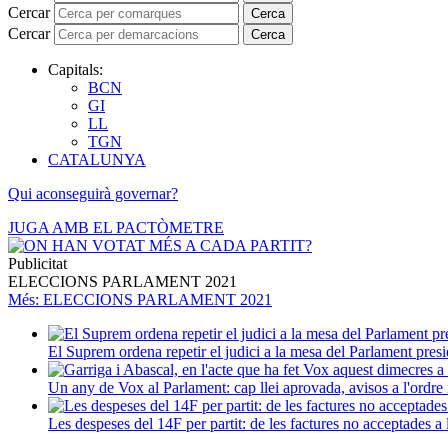
Cercar
Cerca
Cercar
Cerca
Capitals:
BCN
GI
LL
TGN
CATALUNYA
Qui aconseguirà governar?
JUGA AMB EL PACTÒMETRE
Publicitat
ELECCIONS PARLAMENT 2021
Més
: ELECCIONS PARLAMENT 2021
El Suprem ordena repetir el judici a la mesa del Parlament presi
Un any de Vox al Parlament: cap llei aprovada, avisos a l'ordre i
Les despeses del 14F per partit: de les factures no acceptades a 