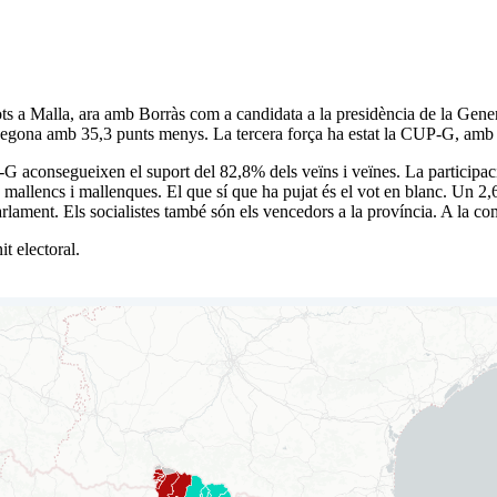
ts a Malla, ara amb Borràs com a candidata a la presidència de la Gener
egona amb 35,3 punts menys. La tercera força ha estat la CUP-G, amb 
 aconsegueixen el suport del 82,8% dels veïns i veïnes. La participaci
mallencs i mallenques. El que sí que ha pujat és el vot en blanc. Un 2,6%
arlament. Els socialistes també són els vencedors a la província. A la 
t electoral.