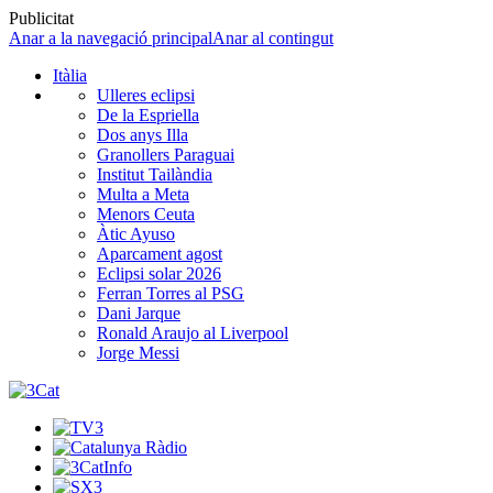
Publicitat
Anar a la navegació principal
Anar al contingut
Itàlia
Ulleres eclipsi
De la Espriella
Dos anys Illa
Granollers Paraguai
Institut Tailàndia
Multa a Meta
Menors Ceuta
Àtic Ayuso
Aparcament agost
Eclipsi solar 2026
Ferran Torres al PSG
Dani Jarque
Ronald Araujo al Liverpool
Jorge Messi