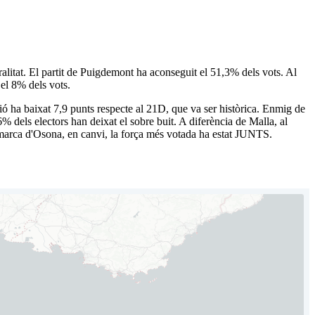
alitat. El partit de Puigdemont ha aconseguit el 51,3% dels vots. Al
el 8% dels vots.
ó ha baixat 7,9 punts respecte al 21D, que va ser històrica. Enmig de
 dels electors han deixat el sobre buit. A diferència de Malla, al
comarca d'Osona, en canvi, la força més votada ha estat JUNTS.