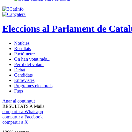
Eleccions al Parlament de Cata
Notícies
Resultats
Pactòmetre
On han votat més...
Perfil del votant
Debat
Candidats
Entrevistes
Programes electorals
Faqs
Anar al contingut
RESULTATS A Malla
compartir a Whatsapp
compartir a Facebook
compartir a X