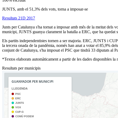
100% escrutat
JUNTS, amb el 51,3% dels vots, torna a imposar-se
Resultats 21D 2017
Junts per Catalunya s'ha tornat a imposar amb més de la meitat dels vo
municipi, JUNTS guanya clarament la batalla a ERC, que ha quedat s
Els partits independentistes tornen a ser majoria. ERC, JUNTS i CUP-G
la tercera onada de la pandèmia, només han anat a votar el 85,9% dels 
conjunt de Catalunya, s'ha imposat el PSC que tindrà 33 diputats al P
*Textos elaborats automàticament a partir de les dades disponibles la ni
Resultats per municipis