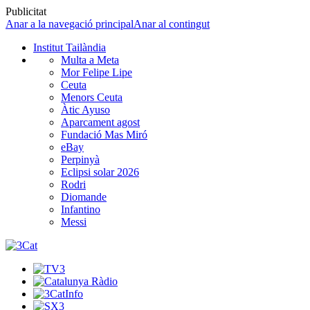
Publicitat
Anar a la navegació principal
Anar al contingut
Institut Tailàndia
Multa a Meta
Mor Felipe Lipe
Ceuta
Menors Ceuta
Àtic Ayuso
Aparcament agost
Fundació Mas Miró
eBay
Perpinyà
Eclipsi solar 2026
Rodri
Diomande
Infantino
Messi