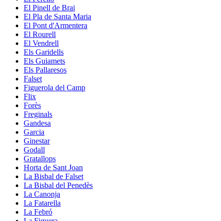
El Pinell de Brai
El Pla de Santa Maria
El Pont d'Armentera
El Rourell
El Vendrell
Els Garidells
Els Guiamets
Els Pallaresos
Falset
Figuerola del Camp
Flix
Forès
Freginals
Gandesa
Garcia
Ginestar
Godall
Gratallops
Horta de Sant Joan
La Bisbal de Falset
La Bisbal del Penedès
La Canonja
La Fatarella
La Febró
La Figuera