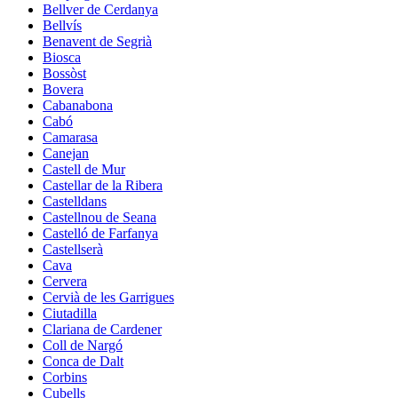
Bellver de Cerdanya
Bellvís
Benavent de Segrià
Biosca
Bossòst
Bovera
Cabanabona
Cabó
Camarasa
Canejan
Castell de Mur
Castellar de la Ribera
Castelldans
Castellnou de Seana
Castelló de Farfanya
Castellserà
Cava
Cervera
Cervià de les Garrigues
Ciutadilla
Clariana de Cardener
Coll de Nargó
Conca de Dalt
Corbins
Cubells