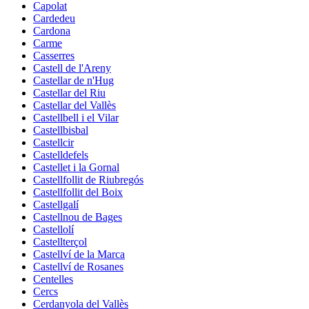
Capolat
Cardedeu
Cardona
Carme
Casserres
Castell de l'Areny
Castellar de n'Hug
Castellar del Riu
Castellar del Vallès
Castellbell i el Vilar
Castellbisbal
Castellcir
Castelldefels
Castellet i la Gornal
Castellfollit de Riubregós
Castellfollit del Boix
Castellgalí
Castellnou de Bages
Castellolí
Castellterçol
Castellví de la Marca
Castellví de Rosanes
Centelles
Cercs
Cerdanyola del Vallès