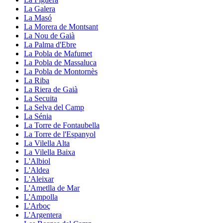
La Galera
La Masó
La Morera de Montsant
La Nou de Gaià
La Palma d'Ebre
La Pobla de Mafumet
La Pobla de Massaluca
La Pobla de Montornès
La Riba
La Riera de Gaià
La Secuita
La Selva del Camp
La Sénia
La Torre de Fontaubella
La Torre de l'Espanyol
La Vilella Alta
La Vilella Baixa
L'Albiol
L'Aldea
L'Aleixar
L'Ametlla de Mar
L'Ampolla
L'Arboç
L'Argentera