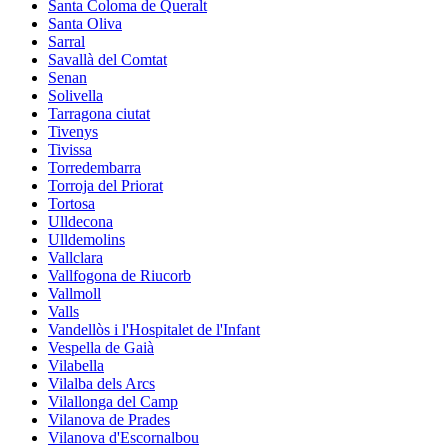
Santa Coloma de Queralt
Santa Oliva
Sarral
Savallà del Comtat
Senan
Solivella
Tarragona ciutat
Tivenys
Tivissa
Torredembarra
Torroja del Priorat
Tortosa
Ulldecona
Ulldemolins
Vallclara
Vallfogona de Riucorb
Vallmoll
Valls
Vandellòs i l'Hospitalet de l'Infant
Vespella de Gaià
Vilabella
Vilalba dels Arcs
Vilallonga del Camp
Vilanova de Prades
Vilanova d'Escornalbou