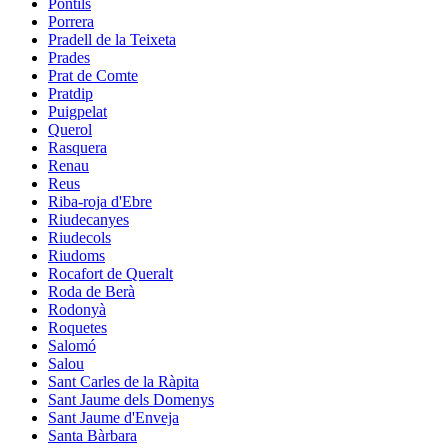
Pontils
Porrera
Pradell de la Teixeta
Prades
Prat de Comte
Pratdip
Puigpelat
Querol
Rasquera
Renau
Reus
Riba-roja d'Ebre
Riudecanyes
Riudecols
Riudoms
Rocafort de Queralt
Roda de Berà
Rodonyà
Roquetes
Salomó
Salou
Sant Carles de la Ràpita
Sant Jaume dels Domenys
Sant Jaume d'Enveja
Santa Bàrbara