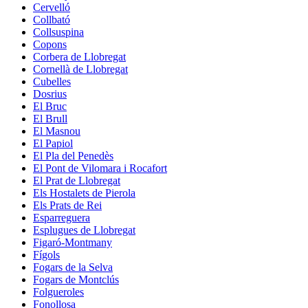
Cervelló
Collbató
Collsuspina
Copons
Corbera de Llobregat
Cornellà de Llobregat
Cubelles
Dosrius
El Bruc
El Brull
El Masnou
El Papiol
El Pla del Penedès
El Pont de Vilomara i Rocafort
El Prat de Llobregat
Els Hostalets de Pierola
Els Prats de Rei
Esparreguera
Esplugues de Llobregat
Figaró-Montmany
Fígols
Fogars de la Selva
Fogars de Montclús
Folgueroles
Fonollosa