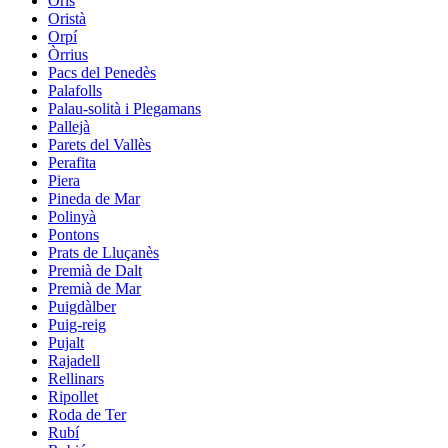
Orís
Oristà
Orpí
Òrrius
Pacs del Penedès
Palafolls
Palau-solità i Plegamans
Pallejà
Parets del Vallès
Perafita
Piera
Pineda de Mar
Polinyà
Pontons
Prats de Lluçanès
Premià de Dalt
Premià de Mar
Puigdàlber
Puig-reig
Pujalt
Rajadell
Rellinars
Ripollet
Roda de Ter
Rubí