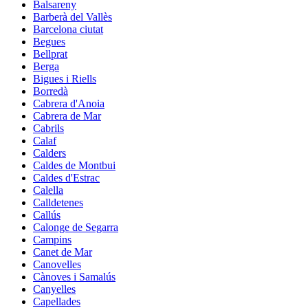
Balsareny
Barberà del Vallès
Barcelona ciutat
Begues
Bellprat
Berga
Bigues i Riells
Borredà
Cabrera d'Anoia
Cabrera de Mar
Cabrils
Calaf
Calders
Caldes de Montbui
Caldes d'Estrac
Calella
Calldetenes
Callús
Calonge de Segarra
Campins
Canet de Mar
Canovelles
Cànoves i Samalús
Canyelles
Capellades