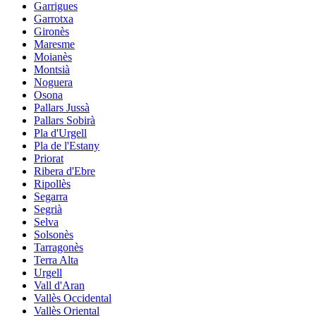
Garrigues
Garrotxa
Gironès
Maresme
Moianès
Montsià
Noguera
Osona
Pallars Jussà
Pallars Sobirà
Pla d'Urgell
Pla de l'Estany
Priorat
Ribera d'Ebre
Ripollès
Segarra
Segrià
Selva
Solsonès
Tarragonès
Terra Alta
Urgell
Vall d'Aran
Vallès Occidental
Vallès Oriental