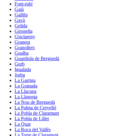
Font-rubí
Gaià
Gallifa
Gavà
Gelida
Gironella
Gisclareny
Granera
Granollers
Gualba
Guardiola de Berguedà
Gurb
Igualada
Jorba
La Garriga
La Granada
La Llacuna
La Llagosta
La Nou de Berguedà
La Palma de Cervelló
La Pobla de Claramunt
La Pobla de Lillet
La Quar
La Roca del Vallès
La Torre de Claramunt