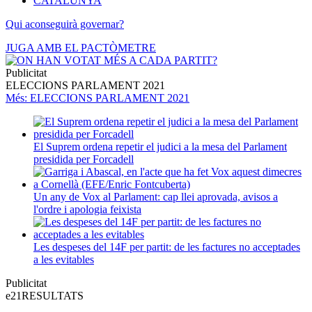
CATALUNYA
Qui aconseguirà governar?
JUGA AMB EL PACTÒMETRE
Publicitat
ELECCIONS PARLAMENT 2021
Més
: ELECCIONS PARLAMENT 2021
El Suprem ordena repetir el judici a la mesa del Parlament
presidida per Forcadell
Un any de Vox al Parlament: cap llei aprovada, avisos a
l'ordre i apologia feixista
Les despeses del 14F per partit: de les factures no acceptades
a les evitables
Publicitat
e21
RESULTATS