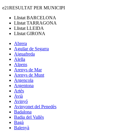
e21
RESULTAT PER MUNICIPI
Llistat
BARCELONA
Llistat
TARRAGONA
Llistat
LLEIDA
Llistat
GIRONA
Abrera
Aguilar de Segarra
Aiguafreda
Alella
Alpens
Arenys de Mar
Arenys de Munt
Argençola
Argentona
Artés
Avià
Avinyó
Avinyonet del Penedès
Badalona
Badia del Vallès
Bagà
Balenyà