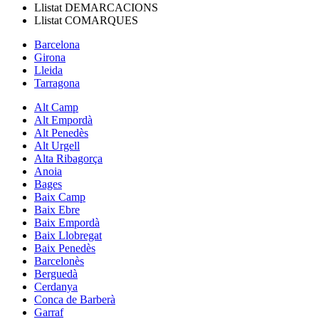
Llistat
DEMARCACIONS
Llistat
COMARQUES
Barcelona
Girona
Lleida
Tarragona
Alt Camp
Alt Empordà
Alt Penedès
Alt Urgell
Alta Ribagorça
Anoia
Bages
Baix Camp
Baix Ebre
Baix Empordà
Baix Llobregat
Baix Penedès
Barcelonès
Berguedà
Cerdanya
Conca de Barberà
Garraf