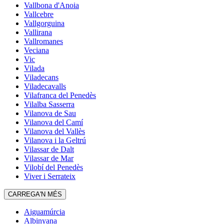
Vallbona d'Anoia
Vallcebre
Vallgorguina
Vallirana
Vallromanes
Veciana
Vic
Vilada
Viladecans
Viladecavalls
Vilafranca del Penedès
Vilalba Sasserra
Vilanova de Sau
Vilanova del Camí
Vilanova del Vallès
Vilanova i la Geltrú
Vilassar de Dalt
Vilassar de Mar
Vilobí del Penedès
Viver i Serrateix
CARREGA'N MÉS
Aiguamúrcia
Albinyana