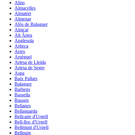
Alins
Almacelles
Almatret
Almenar
Alòs de Balaguer
Alpicat
Alt Àneu
Anglesola
Arbeca
Arres
Arsèguel
Artesa de Lleida
Artesa de Segre
Aspa
Baix Pallars
Balaguer
Barbens
Bassella
Bausen
Belianes
Bellaguarda
Bellcaire d'Urgell
Bell-lloc d'Urgell
Bellmunt d'Urgell
Bellpuig