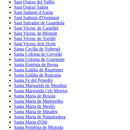
Sant Quirze del Vallès
Sant Quirze Safaja
Sant Sadurní d'Anoia
Sant Sadurní d'Osormort
Sant Salvador de Guardiola
Sant Vicenç de Castellet
Sant Vicenç de Montalt
Sant Vicenç de Torelló
Sant Vicenç dels Horts
Santa Cecília de Voltregà
Santa Coloma de Cervelló
Santa Coloma de Gramenet
Santa Eugènia de Berga
Santa Eulàlia de Riuprimer
Santa Eulàlia de Ronçana
Santa Fe del Penedès
Santa Margarida de Montbui
Santa Margarida i els Monjos
Santa Maria de Besora
Santa Maria de Martorelles
Santa Maria de Merlès
Santa Maria de Miralles
Santa Maria de Palautordera
Santa Maria d'Oló
Santa Perpètua de Mogoda