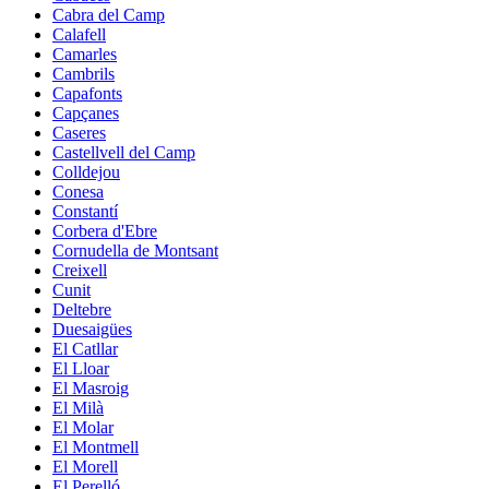
Cabra del Camp
Calafell
Camarles
Cambrils
Capafonts
Capçanes
Caseres
Castellvell del Camp
Colldejou
Conesa
Constantí
Corbera d'Ebre
Cornudella de Montsant
Creixell
Cunit
Deltebre
Duesaigües
El Catllar
El Lloar
El Masroig
El Milà
El Molar
El Montmell
El Morell
El Perelló