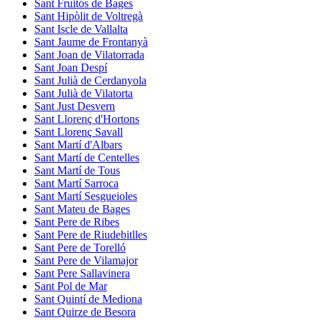
Sant Fruitós de Bages
Sant Hipòlit de Voltregà
Sant Iscle de Vallalta
Sant Jaume de Frontanyà
Sant Joan de Vilatorrada
Sant Joan Despí
Sant Julià de Cerdanyola
Sant Julià de Vilatorta
Sant Just Desvern
Sant Llorenç d'Hortons
Sant Llorenç Savall
Sant Martí d'Albars
Sant Martí de Centelles
Sant Martí de Tous
Sant Martí Sarroca
Sant Martí Sesgueioles
Sant Mateu de Bages
Sant Pere de Ribes
Sant Pere de Riudebitlles
Sant Pere de Torelló
Sant Pere de Vilamajor
Sant Pere Sallavinera
Sant Pol de Mar
Sant Quintí de Mediona
Sant Quirze de Besora