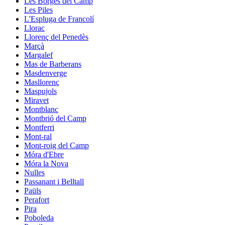
Les Borges del Camp
Les Piles
L'Espluga de Francolí
Llorac
Llorenç del Penedès
Marçà
Margalef
Mas de Barberans
Masdenverge
Masllorenç
Maspujols
Miravet
Montblanc
Montbrió del Camp
Montferri
Mont-ral
Mont-roig del Camp
Móra d'Ebre
Móra la Nova
Nulles
Passanant i Belltall
Paüls
Perafort
Pira
Poboleda