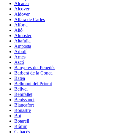
Alcanar
Alcover
Aldover
Alfara de Carles
Alforja
Alió
Almoster
Altafulla
Amposta
Arbolí
Arnes
Ascó
Banyeres del Penedès
Barberà de la Conca
Batea
Bellmunt del Priorat
Bellvei
Benifallet
Benissanet
Blancafort
Bonastre
Bot
Botarell
Bràfim
Cabacés