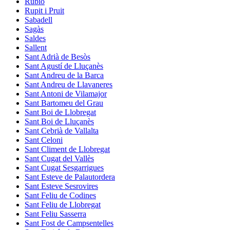
Rubió
Rupit i Pruit
Sabadell
Sagàs
Saldes
Sallent
Sant Adrià de Besòs
Sant Agustí de Lluçanès
Sant Andreu de la Barca
Sant Andreu de Llavaneres
Sant Antoni de Vilamajor
Sant Bartomeu del Grau
Sant Boi de Llobregat
Sant Boi de Lluçanès
Sant Cebrià de Vallalta
Sant Celoni
Sant Climent de Llobregat
Sant Cugat del Vallès
Sant Cugat Sesgarrigues
Sant Esteve de Palautordera
Sant Esteve Sesrovires
Sant Feliu de Codines
Sant Feliu de Llobregat
Sant Feliu Sasserra
Sant Fost de Campsentelles