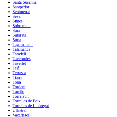
Santa Susanna
Santpedor
Sentmenat
Seva
Sitges
Sobremunt
Sora
Subirats
Súria
Tagamanent
Talamanca
Taradell
Tavèrnoles
Tavertet
Teià
Terrassa
Tiana
Tona
Tordera
Torelló
Torrelavit
Torrelles de Foix
Torrelles de Llobregat
Ullastrell
Vacarisses