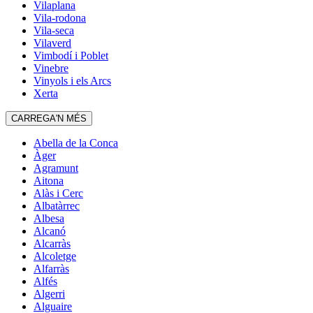
Vilaplana
Vila-rodona
Vila-seca
Vilaverd
Vimbodí i Poblet
Vinebre
Vinyols i els Arcs
Xerta
CARREGA'N MÉS
Abella de la Conca
Àger
Agramunt
Aitona
Alàs i Cerc
Albatàrrec
Albesa
Alcanó
Alcarràs
Alcoletge
Alfarràs
Alfés
Algerri
Alguaire