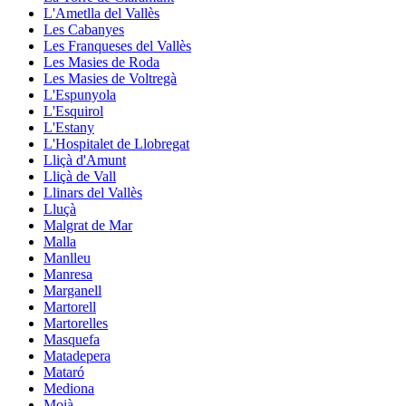
L'Ametlla del Vallès
Les Cabanyes
Les Franqueses del Vallès
Les Masies de Roda
Les Masies de Voltregà
L'Espunyola
L'Esquirol
L'Estany
L'Hospitalet de Llobregat
Lliçà d'Amunt
Lliçà de Vall
Llinars del Vallès
Lluçà
Malgrat de Mar
Malla
Manlleu
Manresa
Marganell
Martorell
Martorelles
Masquefa
Matadepera
Mataró
Mediona
Moià