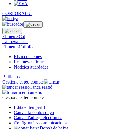
CORPORATIU
El meu 3Cat
La meva llista
El meu 3CatInfo
Els meus temes
Les meves firmes
Notícies guardades
Butlletins
Gestiona el teu compte
Tanca sessió
Gestiona el teu compte
Edita el teu perfil
Canvia la contrasenya
Canvia l'adreça electrònica
Configura les comunicacions
Dona't de baixa