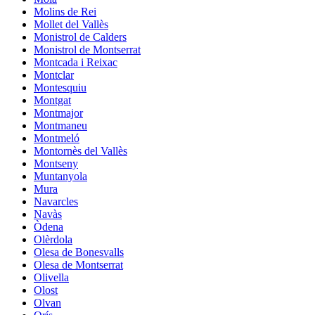
Molins de Rei
Mollet del Vallès
Monistrol de Calders
Monistrol de Montserrat
Montcada i Reixac
Montclar
Montesquiu
Montgat
Montmajor
Montmaneu
Montmeló
Montornès del Vallès
Montseny
Muntanyola
Mura
Navarcles
Navàs
Òdena
Olèrdola
Olesa de Bonesvalls
Olesa de Montserrat
Olivella
Olost
Olvan