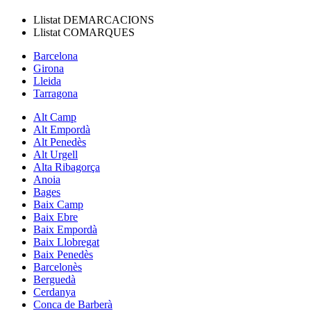
Llistat
DEMARCACIONS
Llistat
COMARQUES
Barcelona
Girona
Lleida
Tarragona
Alt Camp
Alt Empordà
Alt Penedès
Alt Urgell
Alta Ribagorça
Anoia
Bages
Baix Camp
Baix Ebre
Baix Empordà
Baix Llobregat
Baix Penedès
Barcelonès
Berguedà
Cerdanya
Conca de Barberà