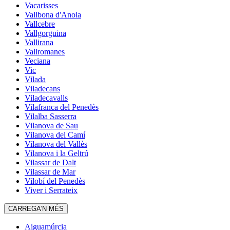
Vacarisses
Vallbona d'Anoia
Vallcebre
Vallgorguina
Vallirana
Vallromanes
Veciana
Vic
Vilada
Viladecans
Viladecavalls
Vilafranca del Penedès
Vilalba Sasserra
Vilanova de Sau
Vilanova del Camí
Vilanova del Vallès
Vilanova i la Geltrú
Vilassar de Dalt
Vilassar de Mar
Vilobí del Penedès
Viver i Serrateix
CARREGA'N MÉS
Aiguamúrcia