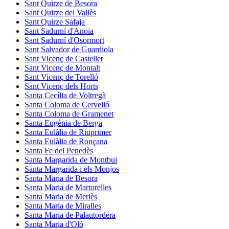
Sant Quirze de Besora
Sant Quirze del Vallès
Sant Quirze Safaja
Sant Sadurní d'Anoia
Sant Sadurní d'Osormort
Sant Salvador de Guardiola
Sant Vicenç de Castellet
Sant Vicenç de Montalt
Sant Vicenç de Torelló
Sant Vicenç dels Horts
Santa Cecília de Voltregà
Santa Coloma de Cervelló
Santa Coloma de Gramenet
Santa Eugènia de Berga
Santa Eulàlia de Riuprimer
Santa Eulàlia de Ronçana
Santa Fe del Penedès
Santa Margarida de Montbui
Santa Margarida i els Monjos
Santa Maria de Besora
Santa Maria de Martorelles
Santa Maria de Merlès
Santa Maria de Miralles
Santa Maria de Palautordera
Santa Maria d'Oló