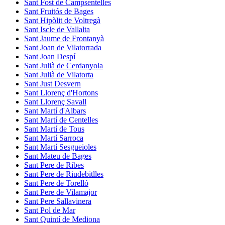
Sant Fost de Campsentelles
Sant Fruitós de Bages
Sant Hipòlit de Voltregà
Sant Iscle de Vallalta
Sant Jaume de Frontanyà
Sant Joan de Vilatorrada
Sant Joan Despí
Sant Julià de Cerdanyola
Sant Julià de Vilatorta
Sant Just Desvern
Sant Llorenç d'Hortons
Sant Llorenç Savall
Sant Martí d'Albars
Sant Martí de Centelles
Sant Martí de Tous
Sant Martí Sarroca
Sant Martí Sesgueioles
Sant Mateu de Bages
Sant Pere de Ribes
Sant Pere de Riudebitlles
Sant Pere de Torelló
Sant Pere de Vilamajor
Sant Pere Sallavinera
Sant Pol de Mar
Sant Quintí de Mediona