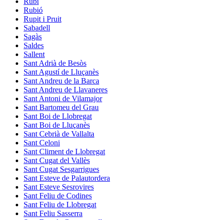
Rubí
Rubió
Rupit i Pruit
Sabadell
Sagàs
Saldes
Sallent
Sant Adrià de Besòs
Sant Agustí de Lluçanès
Sant Andreu de la Barca
Sant Andreu de Llavaneres
Sant Antoni de Vilamajor
Sant Bartomeu del Grau
Sant Boi de Llobregat
Sant Boi de Lluçanès
Sant Cebrià de Vallalta
Sant Celoni
Sant Climent de Llobregat
Sant Cugat del Vallès
Sant Cugat Sesgarrigues
Sant Esteve de Palautordera
Sant Esteve Sesrovires
Sant Feliu de Codines
Sant Feliu de Llobregat
Sant Feliu Sasserra