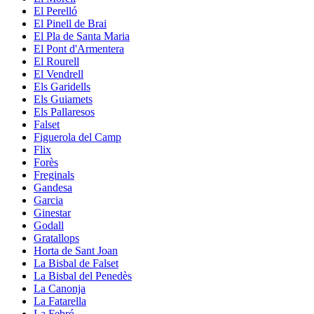
El Perelló
El Pinell de Brai
El Pla de Santa Maria
El Pont d'Armentera
El Rourell
El Vendrell
Els Garidells
Els Guiamets
Els Pallaresos
Falset
Figuerola del Camp
Flix
Forès
Freginals
Gandesa
Garcia
Ginestar
Godall
Gratallops
Horta de Sant Joan
La Bisbal de Falset
La Bisbal del Penedès
La Canonja
La Fatarella
La Febró