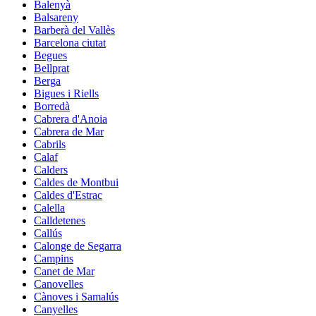
Balenyà
Balsareny
Barberà del Vallès
Barcelona ciutat
Begues
Bellprat
Berga
Bigues i Riells
Borredà
Cabrera d'Anoia
Cabrera de Mar
Cabrils
Calaf
Calders
Caldes de Montbui
Caldes d'Estrac
Calella
Calldetenes
Callús
Calonge de Segarra
Campins
Canet de Mar
Canovelles
Cànoves i Samalús
Canyelles