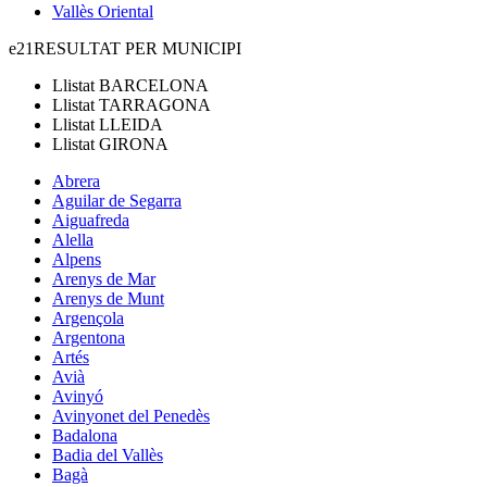
Vallès Oriental
e21
RESULTAT PER MUNICIPI
Llistat
BARCELONA
Llistat
TARRAGONA
Llistat
LLEIDA
Llistat
GIRONA
Abrera
Aguilar de Segarra
Aiguafreda
Alella
Alpens
Arenys de Mar
Arenys de Munt
Argençola
Argentona
Artés
Avià
Avinyó
Avinyonet del Penedès
Badalona
Badia del Vallès
Bagà