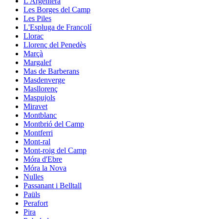
L'Argentera
Les Borges del Camp
Les Piles
L'Espluga de Francolí
Llorac
Llorenç del Penedès
Marçà
Margalef
Mas de Barberans
Masdenverge
Masllorenç
Maspujols
Miravet
Montblanc
Montbrió del Camp
Montferri
Mont-ral
Mont-roig del Camp
Móra d'Ebre
Móra la Nova
Nulles
Passanant i Belltall
Paüls
Perafort
Pira