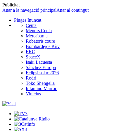
Publicitat
Anar a la navegació principal
Anar al contingut
Pluges Inuncat
Ceuta
Menors Ceuta
Mercabarna
Robatoris coure
Bombardejos Kíiv
ERC
SpaceX
Isaki Lacuesta
Sánchez Europa
Eclipsi solar 2026
Rodri
Toko Shengelia
Infantino Marroc
Vinicius