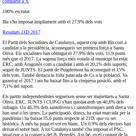
compartir a X
100% escrutat
Illa s'ha imposat àmpliament amb el 27,9% dels vots
Resultats 21D 2017
El Partit dels Socialistes de Catalunya, aquest cop amb Illa com a
candidat a la presidència, aconsegueix ser primera força a Santa
Oliva. Els socialistes han obtingut el 27,9% dels vots, 11,9 punts
més que el 2017. La segona força més votada al municipi ha estat
ERC, amb Aragonès com a candidat i amb el 20,1% dels suports;
seguit de JUNTS. El partit de Puigdemont ha aconseguit el 15%
dels vots. També destaca la forta patacada de Cs a la població. Va
guanyar el 2017 i ara ha baixat fins a la cinquena posició, amb el
7,1% del suport.
Els partits independentistes segueixen sense ser majoritaris a Santa
Oliva. ERC, JUNTS i CUP-G s'han quedat amb un 40,6% dels
sufragis. Un 46,3% dels santolivencs i santolivenques amb dret a vot
han anat a les urnes. La participació, doncs, ha estat marcada per la
pandèmia i ha baixat 35,6 punts respecte al 21D, que va ser
històrica. A més ha pujat el vot en blanc. Un 0,9% dels electors han
deixat el sobre buit. A tot Catalunya també s'ha imposat el PSC,
igual que a la comarca del B. Penedès. Ara bé, en el conjunt de la