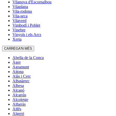
Vilanova d'Escornalbou
Vilaplana
Vila-rodona
Vila-seca
Vilaverd
Vimbodí i Poblet
Vinebre
Vinyols i els Arcs
Xerta
CARREGA'N MÉS
Abella de la Conca
Àger
Agramunt
Aitona
Alàs i Cerc
Albatàrrec
Albesa
Alcanó
Alcarràs
Alcoletge
Alfarràs
Alfés
Algerri