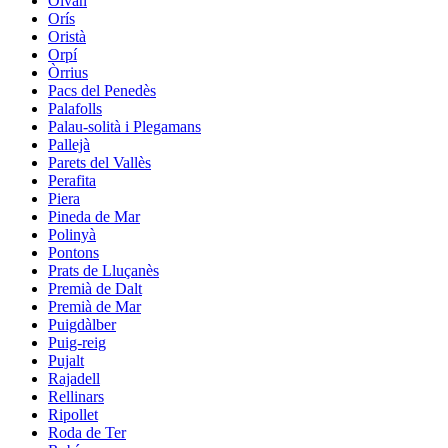
Olvan
Orís
Oristà
Orpí
Òrrius
Pacs del Penedès
Palafolls
Palau-solità i Plegamans
Pallejà
Parets del Vallès
Perafita
Piera
Pineda de Mar
Polinyà
Pontons
Prats de Lluçanès
Premià de Dalt
Premià de Mar
Puigdàlber
Puig-reig
Pujalt
Rajadell
Rellinars
Ripollet
Roda de Ter