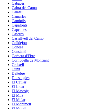
Cabacés
Cabra del Camp
Calafell
Camarles
Cambrils
Capafonts
Capçanes
Caseres
Castellvell del Camp
Colldejou
Conesa
Constantí
Corbera d'Ebre
Cornudella de Montsant
Creixell
Cunit
Deltebre
Duesaigües
El Catllar
El Lloar
El Masroig
El Milà
El Molar
El Montmell
El Morell