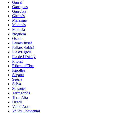
Garraf
Garrigues
Garrotxa
Gironès
Maresme
Moianès
Montsià
Noguera
Osona
Pallars Jussà
Pallars Sobirà
Pla d'Urgell
Pla de l'Estany
Priorat
Ribera d'Ebre
Ripollès
Segarra
Segrià
Selva
Solsonès
Tarragonès
Terra Alta
Urgell
Vall d'Aran
Vallès Occidental