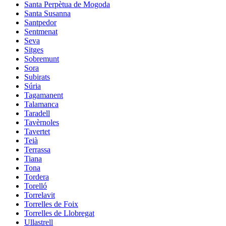
Santa Perpètua de Mogoda
Santa Susanna
Santpedor
Sentmenat
Seva
Sitges
Sobremunt
Sora
Subirats
Súria
Tagamanent
Talamanca
Taradell
Tavèrnoles
Tavertet
Teià
Terrassa
Tiana
Tona
Tordera
Torelló
Torrelavit
Torrelles de Foix
Torrelles de Llobregat
Ullastrell