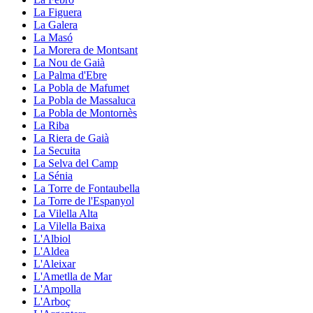
La Figuera
La Galera
La Masó
La Morera de Montsant
La Nou de Gaià
La Palma d'Ebre
La Pobla de Mafumet
La Pobla de Massaluca
La Pobla de Montornès
La Riba
La Riera de Gaià
La Secuita
La Selva del Camp
La Sénia
La Torre de Fontaubella
La Torre de l'Espanyol
La Vilella Alta
La Vilella Baixa
L'Albiol
L'Aldea
L'Aleixar
L'Ametlla de Mar
L'Ampolla
L'Arboç