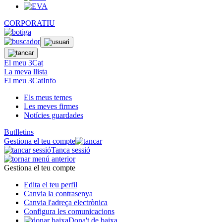
CORPORATIU
El meu 3Cat
La meva llista
El meu 3CatInfo
Els meus temes
Les meves firmes
Notícies guardades
Butlletins
Gestiona el teu compte
Tanca sessió
Gestiona el teu compte
Edita el teu perfil
Canvia la contrasenya
Canvia l'adreça electrònica
Configura les comunicacions
Dona't de baixa