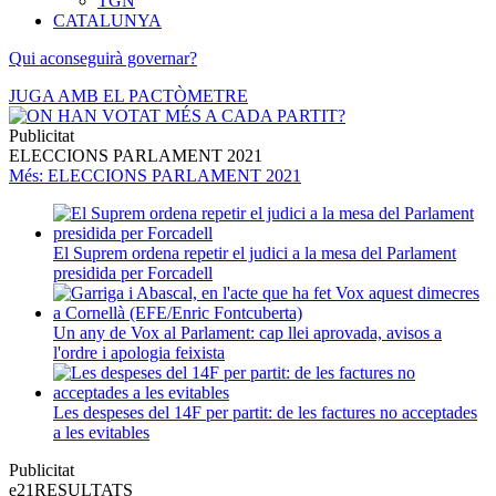
TGN
CATALUNYA
Qui aconseguirà governar?
JUGA AMB EL PACTÒMETRE
Publicitat
ELECCIONS PARLAMENT 2021
Més
: ELECCIONS PARLAMENT 2021
El Suprem ordena repetir el judici a la mesa del Parlament
presidida per Forcadell
Un any de Vox al Parlament: cap llei aprovada, avisos a
l'ordre i apologia feixista
Les despeses del 14F per partit: de les factures no acceptades
a les evitables
Publicitat
e21
RESULTATS