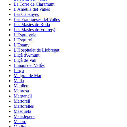
La Torre de Claramunt
L'Ametlla del Vallès
Les Cabanyes
Les Franqueses del Vallès
Les Masies de Roda
Les Masies de Voltregà
L'Espunyola
L'Esquirol
L'Estany
L'Hospitalet de Llobregat
Lliçà d'Amunt
Lliçà de Vall
Llinars del Vallès
Lluçà
Malgrat de Mar
Malla
Manlleu
Manresa
Marganell
Martorell
Martorelles
Masquefa
Matadepera
Mataró
Mediona