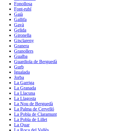
Fonollosa
Font-rubí
Gaià
Gallifa
Gavà
Gelida
Gironella
Gisclareny
Granera
Granollers
Gualba
Guardiola de Berguedà
Gurb
Igualada
Jorba
La Garriga
La Granada
La Llacuna
La Llagosta
La Nou de Berguedà
La Palma de Cervelló
La Pobla de Claramunt
La Pobla de Lillet
La Quar
La Roca del Vallès