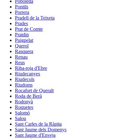
Poboleda
Pontils
Porrera
Pradell de la Teixeta
Prades
Prat de Comte
Pratdip
Puigpelat
Querol
Rasquera
Renau
Reus
Riba-roja d'Ebre
Riudecanyes
Riudecols
Riudoms
Rocafort de Queralt
Roda de Berà
Rodonyà
Roquetes
Salomó
Salou
Sant Carles de la Ràpita
Sant Jaume dels Domenys
Sant Jaume d'Enveja