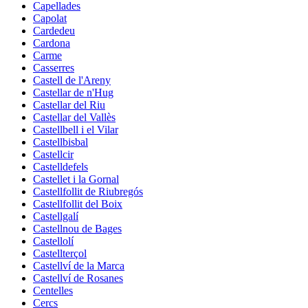
Capellades
Capolat
Cardedeu
Cardona
Carme
Casserres
Castell de l'Areny
Castellar de n'Hug
Castellar del Riu
Castellar del Vallès
Castellbell i el Vilar
Castellbisbal
Castellcir
Castelldefels
Castellet i la Gornal
Castellfollit de Riubregós
Castellfollit del Boix
Castellgalí
Castellnou de Bages
Castellolí
Castellterçol
Castellví de la Marca
Castellví de Rosanes
Centelles
Cercs