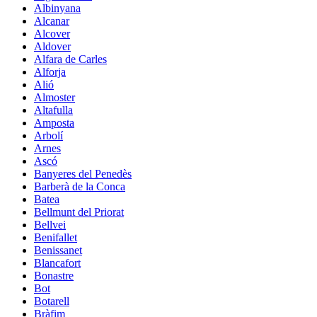
Albinyana
Alcanar
Alcover
Aldover
Alfara de Carles
Alforja
Alió
Almoster
Altafulla
Amposta
Arbolí
Arnes
Ascó
Banyeres del Penedès
Barberà de la Conca
Batea
Bellmunt del Priorat
Bellvei
Benifallet
Benissanet
Blancafort
Bonastre
Bot
Botarell
Bràfim