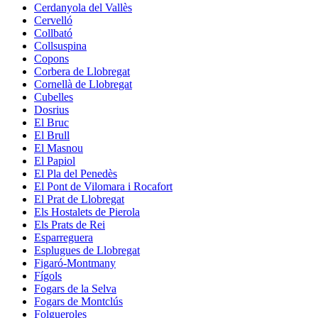
Cerdanyola del Vallès
Cervelló
Collbató
Collsuspina
Copons
Corbera de Llobregat
Cornellà de Llobregat
Cubelles
Dosrius
El Bruc
El Brull
El Masnou
El Papiol
El Pla del Penedès
El Pont de Vilomara i Rocafort
El Prat de Llobregat
Els Hostalets de Pierola
Els Prats de Rei
Esparreguera
Esplugues de Llobregat
Figaró-Montmany
Fígols
Fogars de la Selva
Fogars de Montclús
Folgueroles