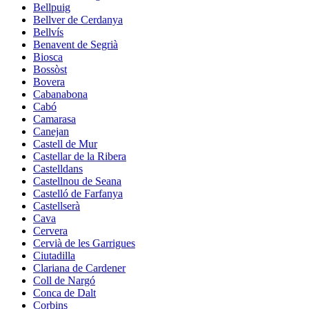
Bellpuig
Bellver de Cerdanya
Bellvís
Benavent de Segrià
Biosca
Bossòst
Bovera
Cabanabona
Cabó
Camarasa
Canejan
Castell de Mur
Castellar de la Ribera
Castelldans
Castellnou de Seana
Castelló de Farfanya
Castellserà
Cava
Cervera
Cervià de les Garrigues
Ciutadilla
Clariana de Cardener
Coll de Nargó
Conca de Dalt
Corbins