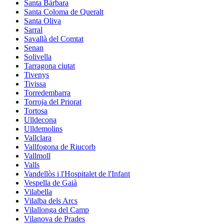
Santa Bàrbara
Santa Coloma de Queralt
Santa Oliva
Sarral
Savallà del Comtat
Senan
Solivella
Tarragona ciutat
Tivenys
Tivissa
Torredembarra
Torroja del Priorat
Tortosa
Ulldecona
Ulldemolins
Vallclara
Vallfogona de Riucorb
Vallmoll
Valls
Vandellòs i l'Hospitalet de l'Infant
Vespella de Gaià
Vilabella
Vilalba dels Arcs
Vilallonga del Camp
Vilanova de Prades