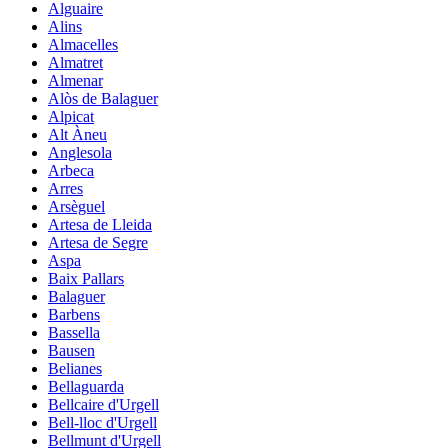
Alguaire
Alins
Almacelles
Almatret
Almenar
Alòs de Balaguer
Alpicat
Alt Àneu
Anglesola
Arbeca
Arres
Arsèguel
Artesa de Lleida
Artesa de Segre
Aspa
Baix Pallars
Balaguer
Barbens
Bassella
Bausen
Belianes
Bellaguarda
Bellcaire d'Urgell
Bell-lloc d'Urgell
Bellmunt d'Urgell