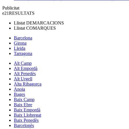
Publicitat
e21
RESULTATS
Llistat
DEMARCACIONS
Llistat
COMARQUES
Barcelona
Girona
Lleida
Tarragona
Alt Camp
Alt Empordà
Alt Penedès
Alt Urgell
Alta Ribagorça
Anoia
Bages
Baix Camp
Baix Ebre
Baix Empordà
Baix Llobregat
Baix Penedès
Barcelonès