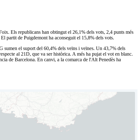
oix. Els republicans han obtingut el 26,1% dels vots, 2,4 punts més
 El partit de Puigdemont ha aconseguit el 15,8% dels vots.
G sumen el suport del 60,4% dels veïns i veïnes. Un 43,7% dels
respecte al 21D, que va ser històrica. A més ha pujat el vot en blanc.
víncia de Barcelona. En canvi, a la comarca de l'Alt Penedès ha