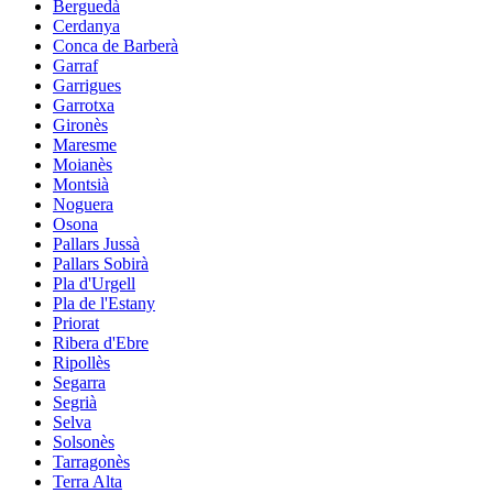
Berguedà
Cerdanya
Conca de Barberà
Garraf
Garrigues
Garrotxa
Gironès
Maresme
Moianès
Montsià
Noguera
Osona
Pallars Jussà
Pallars Sobirà
Pla d'Urgell
Pla de l'Estany
Priorat
Ribera d'Ebre
Ripollès
Segarra
Segrià
Selva
Solsonès
Tarragonès
Terra Alta