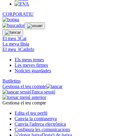
CORPORATIU
El meu 3Cat
La meva llista
El meu 3CatInfo
Els meus temes
Les meves firmes
Notícies guardades
Butlletins
Gestiona el teu compte
Tanca sessió
Gestiona el teu compte
Edita el teu perfil
Canvia la contrasenya
Canvia l'adreça electrònica
Configura les comunicacions
Dona't de baixa