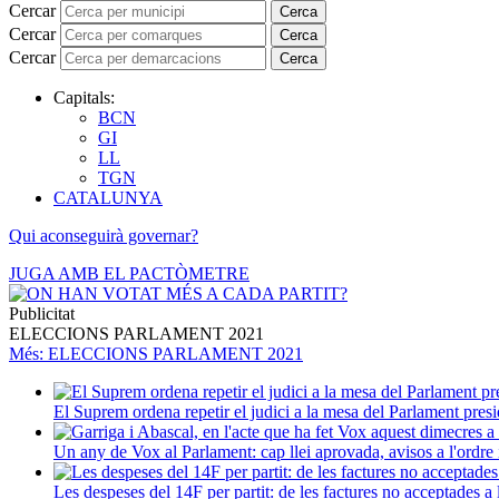
Cercar
Cerca
Cercar
Cerca
Cercar
Cerca
Capitals:
BCN
GI
LL
TGN
CATALUNYA
Qui aconseguirà governar?
JUGA AMB EL PACTÒMETRE
Publicitat
ELECCIONS PARLAMENT 2021
Més
: ELECCIONS PARLAMENT 2021
El Suprem ordena repetir el judici a la mesa del Parlament presi
Un any de Vox al Parlament: cap llei aprovada, avisos a l'ordre i
Les despeses del 14F per partit: de les factures no acceptades a 