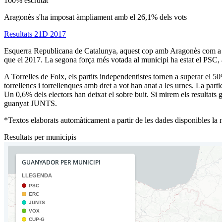
100% escrutat
Aragonès s'ha imposat àmpliament amb el 26,1% dels vots
Resultats 21D 2017
Esquerra Republicana de Catalunya, aquest cop amb Aragonès com a can
que el 2017. La segona força més votada al municipi ha estat el PSC,
A Torrelles de Foix, els partits independentistes tornen a superar 
torrellencs i torrellenques amb dret a vot han anat a les urnes. La part
Un 0,6% dels electors han deixat el sobre buit. Si mirem els resultats 
guanyat JUNTS.
*Textos elaborats automàticament a partir de les dades disponibles la ni
Resultats per municipis