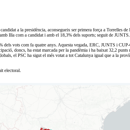
didat a la presidència, aconsegueix ser primera força a Torrelles de F
 amb Illa com a candidat i amb el 18,3% dels suports; seguit de JUNTS.
el 50% dels vots com fa quatre anys. Aquesta vegada, ERC, JUNTS i CUP-
icipació, doncs, ha estat marcada per la pandèmia i ha baixat 32,2 punts 
globals, el PSC ha sigut el més votat a tot Catalunya igual que a la pro
t electoral.