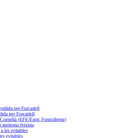
dida per Forcadell
 apologia feixista
les evitables