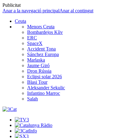
Publicitat
Anar a la navegació principal
Anar al contingut
Ceuta
Menors Ceuta
Bombardejos Kíiv
ERC
SpaceX
Accident Tona
Sánchez Europa
Marlaska
Jaume Giró
Dron Rússia
Eclipsi solar 2026
Blasi Tour
Aleksander Sekulic
Infantino Marroc
Salah