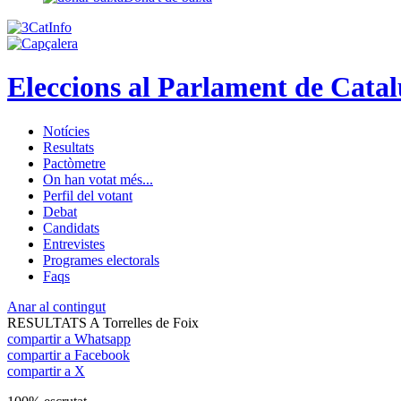
Eleccions al Parlament de Cata
Notícies
Resultats
Pactòmetre
On han votat més...
Perfil del votant
Debat
Candidats
Entrevistes
Programes electorals
Faqs
Anar al contingut
RESULTATS A Torrelles de Foix
compartir a Whatsapp
compartir a Facebook
compartir a X