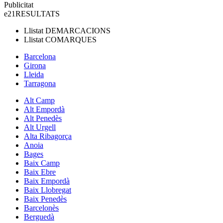
Publicitat
e21
RESULTATS
Llistat
DEMARCACIONS
Llistat
COMARQUES
Barcelona
Girona
Lleida
Tarragona
Alt Camp
Alt Empordà
Alt Penedès
Alt Urgell
Alta Ribagorça
Anoia
Bages
Baix Camp
Baix Ebre
Baix Empordà
Baix Llobregat
Baix Penedès
Barcelonès
Berguedà