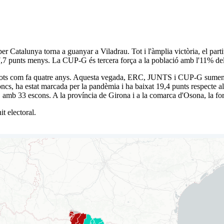
er Catalunya torna a guanyar a Viladrau. Tot i l'àmplia victòria, el pa
 punts menys. La CUP-G és tercera força a la població amb l'11% del
ls vots com fa quatre anys. Aquesta vegada, ERC, JUNTS i CUP-G sumen e
oncs, ha estat marcada per la pandèmia i ha baixat 19,4 punts respecte a
l PSC amb 33 escons. A la província de Girona i a la comarca d'Osona, la
t electoral.