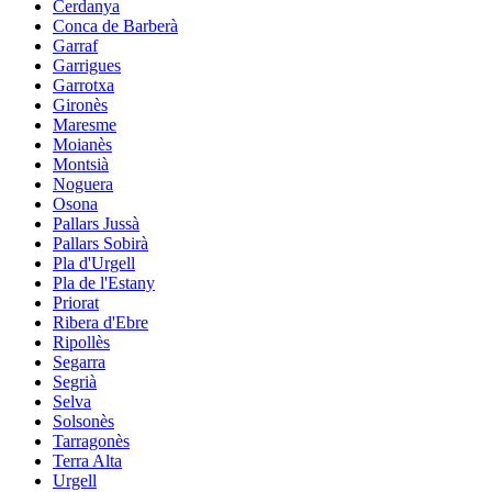
Cerdanya
Conca de Barberà
Garraf
Garrigues
Garrotxa
Gironès
Maresme
Moianès
Montsià
Noguera
Osona
Pallars Jussà
Pallars Sobirà
Pla d'Urgell
Pla de l'Estany
Priorat
Ribera d'Ebre
Ripollès
Segarra
Segrià
Selva
Solsonès
Tarragonès
Terra Alta
Urgell