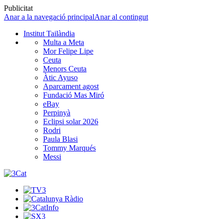
Publicitat
Anar a la navegació principal
Anar al contingut
Institut Tailàndia
Multa a Meta
Mor Felipe Lipe
Ceuta
Menors Ceuta
Àtic Ayuso
Aparcament agost
Fundació Mas Miró
eBay
Perpinyà
Eclipsi solar 2026
Rodri
Paula Blasi
Tommy Marqués
Messi