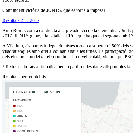
100% escrutat
Contundent victòria de JUNTS, que es torna a imposar
Resultats 21D 2017
Amb Borràs com a candidata a la presidència de la Generalitat, Junts p
2017. JUNTS guanya la batalla a ERC, que ha quedat segona amb 17,7
A Viladrau, els partits independentistes tornen a superar el 50% de
viladrauenques amb dret a vot han anat a les urnes. La participació, d
dels electors han deixat el sobre buit. I a nivell català, victòria pe
*Textos elaborats automàticament a partir de les dades disponibles la ni
Resultats per municipis