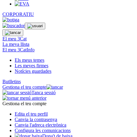
CORPORATIU
El meu 3Cat
La meva llista
El meu 3CatInfo
Els meus temes
Les meves firmes
Notícies guardades
Butlletins
Gestiona el teu compte
Tanca sessió
Gestiona el teu compte
Edita el teu perfil
Canvia la contrasenya
Canvia l'adreça electrònica
Configura les comunicacions
Dona't de baixa