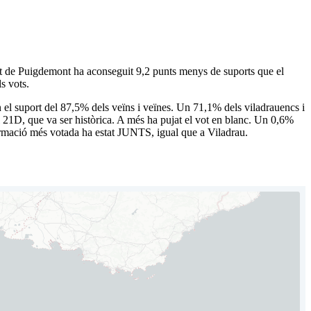
rtit de Puigdemont ha aconseguit 9,2 punts menys de suports que el
s vots.
l suport del 87,5% dels veïns i veïnes. Un 71,1% dels viladrauencs i
l 21D, que va ser històrica. A més ha pujat el vot en blanc. Un 0,6%
 formació més votada ha estat JUNTS, igual que a Viladrau.