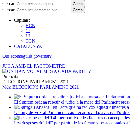
Cercar
Cerca
Cercar
Cerca
Capitals:
BCN
GI
LL
TGN
CATALUNYA
Qui aconseguirà governar?
JUGA AMB EL PACTÒMETRE
Publicitat
ELECCIONS PARLAMENT 2021
Més
: ELECCIONS PARLAMENT 2021
El Suprem ordena repetir el judici a la mesa del Parlament presi
Un any de Vox al Parlament: cap llei aprovada, avisos a l'ordre i
Les despeses del 14F per partit: de les factures no acceptades a 