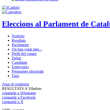
Eleccions al Parlament de Cata
Notícies
Resultats
Pactòmetre
On han votat més...
Perfil del votant
Debat
Candidats
Entrevistes
Programes electorals
Faqs
Anar al contingut
RESULTATS A Viladrau
compartir a Whatsapp
compartir a Facebook
compartir a X