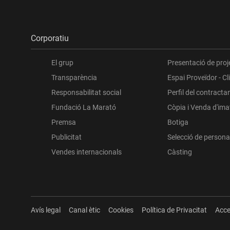
Corporatiu
El grup
Presentació de proj
Transparència
Espai Proveïdor - Cl
Responsabilitat social
Perfil del contracta
Fundació La Marató
Còpia i Venda d'im
Premsa
Botiga
Publicitat
Selecció de persona
Vendes internacionals
Càsting
Avís legal
Canal ètic
Cookies
Política de Privacitat
Acce