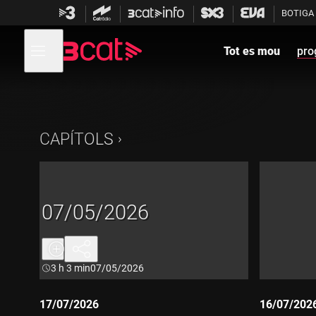
Anar
Anar
BOTIGA
a
al
la
contingut
Obre
navegació
menú
Tot es mou
pro
de
principal
navegació
CAPÍTOLS
07/05/2026
Durada:
3 h 3 min
07/05/2026
17/07/2026
16/07/202