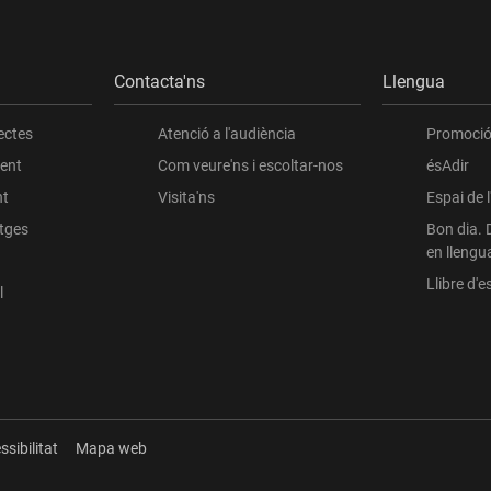
Contacta'ns
Llengua
ectes
Atenció a l'audiència
Promoció 
ient
Com veure'ns i escoltar-nos
ésAdir
nt
Visita'ns
Espai de 
atges
Bon dia. 
en llengu
Llibre d'es
l
ssibilitat
Mapa web