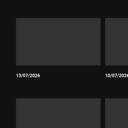
Durada:
Durada:
13/07/2026
10/07/202
Durada:
Durada: