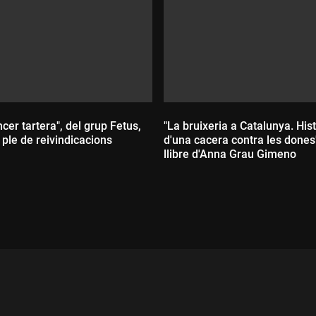
er tartera", del grup Fetus,
"La bruixeria a Catalunya. His
 ple de reivindicacions
d'una cacera contra les dones
llibre d'Anna Grau Gimeno
ada:
Durada: