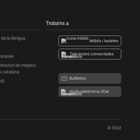
Troba'ns a
de la llengua
Mòbils i tauletes
Televisions connectades
l'aranès
Directori de mitjans
a catalana
Butlletins
til
Ajuda plataforma 3Cat
© 3Cat