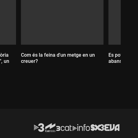
tòria
Com és la feina d'un metge en un
Es pot evitar
", un
creuer?
abans de trob
Durada:
Durada: