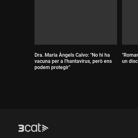
Dra. Maria Àngels Calvo: "No hi ha
"Romanc
vacuna per a l'hantavirus, però ens
un disc
podem protegir"
Dur
Durada: