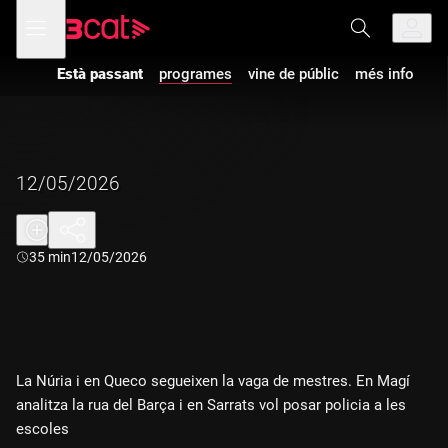
Anar
Anar
Obre
menú
a
al
de
la
contingut
navegació
navegació
Està passant
programes
vine de públic
més info
principal
12/05/2026
Durada:
35 min
12/05/2026
La Núria i en Queco segueixen la vaga de mestres. En Magí
analitza la rua del Barça i en Sarrats vol posar policia a les
escoles