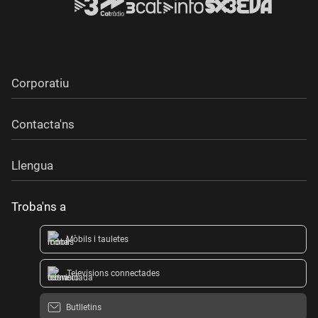
Corporatiu
Contacta'ns
Llengua
Troba'ns a
Mòbils i tauletes
Televisions connectades
Butlletins