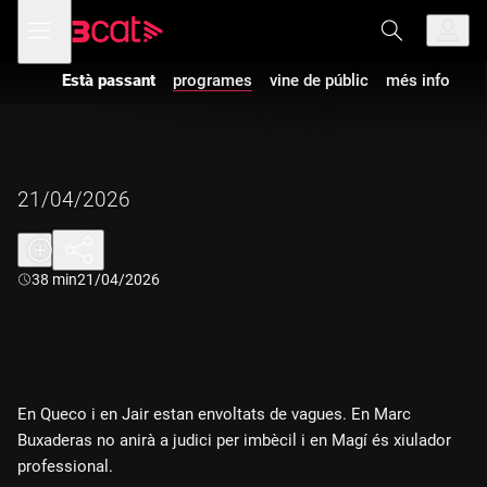
Anar
Anar
Obre
menú
a
al
de
la
contingut
navegació
navegació
Està passant
programes
vine de públic
més info
principal
21/04/2026
Durada:
38 min
21/04/2026
En Queco i en Jair estan envoltats de vagues. En Marc
Buxaderas no anirà a judici per imbècil i en Magí és xiulador
professional.