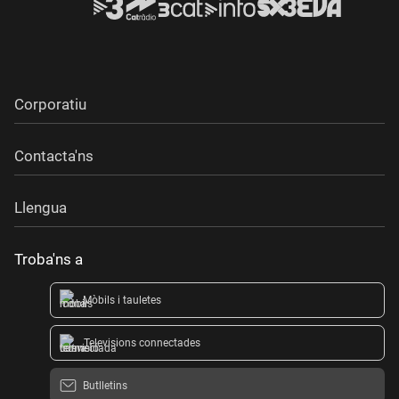
Corporatiu
Contacta'ns
Llengua
Troba'ns a
Mòbils i tauletes
Televisions connectades
Butlletins