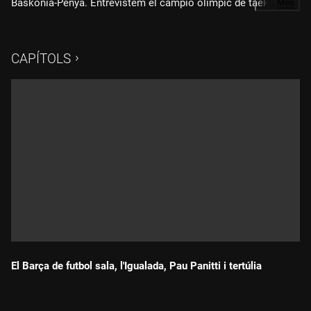
Baskonia-Penya. Entrevistem el campió olímpic de taekwondo
…
Més
Joel González. A la tertúlia ens acompanyen Maria Josep
Hostalrich, Dani Senabre i en Pere de Cal Tet.
CAPÍTOLS
El Barça de futbol sala, l'Igualada, Pau Panitti i tertúlia
Durada: