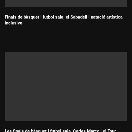
Finals de bàsquet i futbol sala, el Sabadell i natació artística
inclusiva
Durada:
Les finals de bàsquet i futbol sala, Carles Marco i el Tour