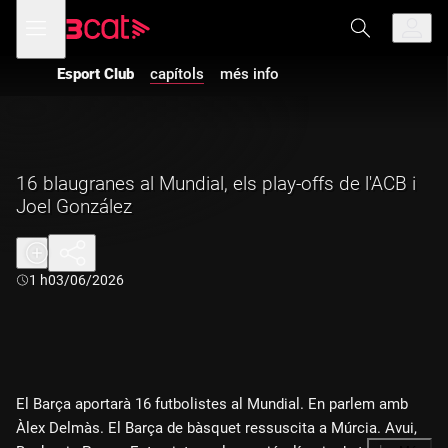
Anar
Anar
Obre
menú
a
al
de
la
contingut
navegació
navegació
Esport Club
capítols
més info
principal
16 blaugranes al Mundial, els play-offs de l'ACB i
Joel González
Durada:
1 h
03/06/2026
El Barça aportarà 16 futbolistes al Mundial. En parlem amb
Àlex Delmàs. El Barça de bàsquet ressuscita a Múrcia. Avui,