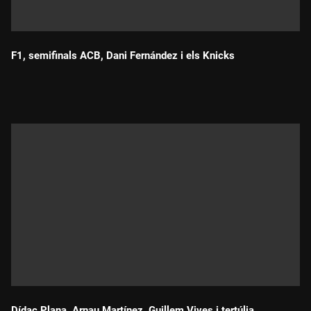
F1, semifinals ACB, Dani Fernández i els Knicks
Durada:
Dídac Plana, Arnau Martínez, Guillem Vives i tertúlia