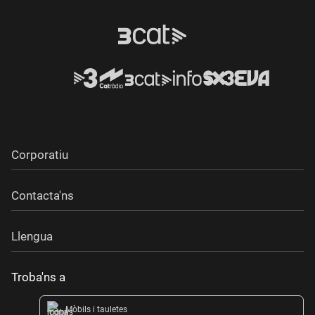
Corporatiu
Contacta'ns
Llengua
Troba'ns a
Mòbils i tauletes