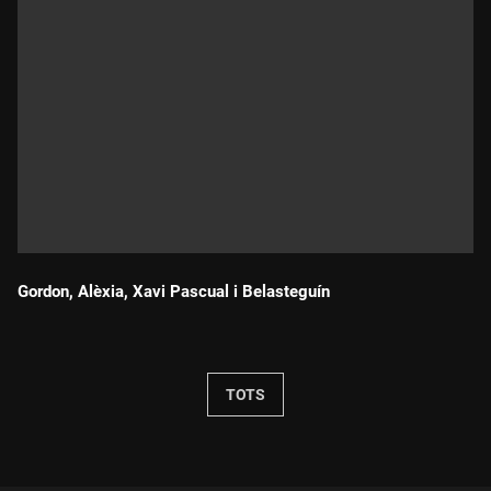
Gordon, Alèxia, Xavi Pascual i Belasteguín
Durada:
TOTS