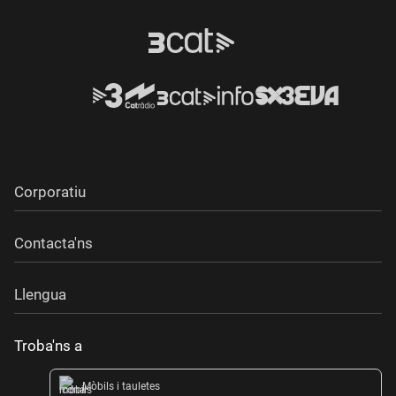
Corporatiu
Contacta'ns
Llengua
Troba'ns a
Mòbils i tauletes