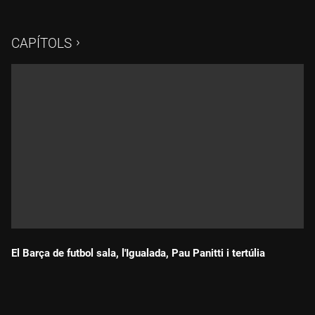
doble medallista olímpica Natàlia Via-Dufresne. A la tertúlia
ens acompanyen Gemma Mallorca, David Sánchez i Nacho
Peña.
CAPÍTOLS
El Barça de futbol sala, l'Igualada, Pau Panitti i tertúlia
Durada: