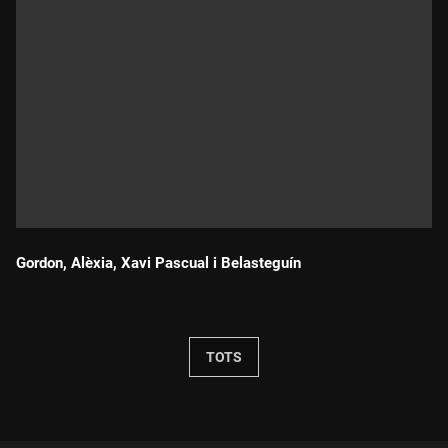
Gordon, Alèxia, Xavi Pascual i Belasteguín
Durada:
TOTS