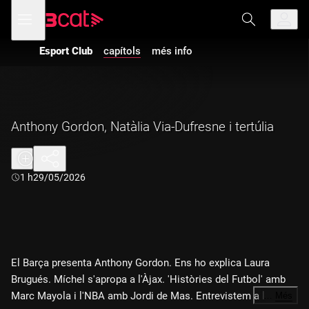
Anar
Anar
Obre
menú
a
al
de
la
contingut
navegació
navegació
Esport Club
capítols
més info
principal
Anthony Gordon, Natàlia Via-Dufresne i tertúlia
Durada:
1 h
29/05/2026
El Barça presenta Anthony Gordon. Ens ho explica Laura
Brugués. Míchel s'apropa a l'Àjax. 'Històries del Futbol' amb
Marc Mayola i l'NBA amb Jordi de Mas. Entrevistem a la
…
Més