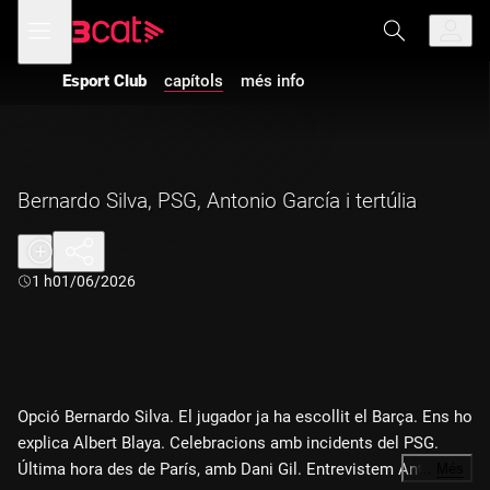
Anar
Anar
Obre
menú
a
al
de
la
contingut
navegació
navegació
Esport Club
capítols
més info
principal
Bernardo Silva, PSG, Antonio García i tertúlia
Durada:
1 h
01/06/2026
Opció Bernardo Silva. El jugador ja ha escollit el Barça. Ens ho
explica Albert Blaya. Celebracions amb incidents del PSG.
Última hora des de París, amb Dani Gil. Entrevistem Antonio
…
Més