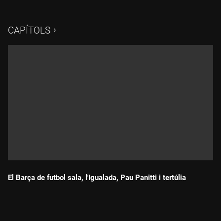
Garcia, segon entrenador del BM Granollers, que marxa a
Sevilla. I tertúlia amb Frederic Porta, Orfeo Suárez i Irati Vidal.
CAPÍTOLS
El Barça de futbol sala, l'Igualada, Pau Panitti i tertúlia
Durada: