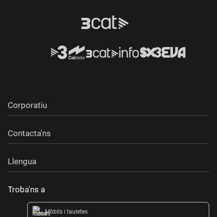
Corporatiu
Contacta'ns
Llengua
Troba'ns a
Mòbils i tauletes