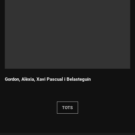
Gordon, Alèxia, Xavi Pascual i Belasteguín
Durada:
TOTS