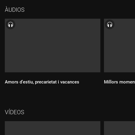
Filosofia; Maria Serra, ambaixadora Europea Climàtica i
ÀUDIOS
activista antiimperialista i anticolonialista, i Marina Campos,
comunicadora científica de salut freelance. BOOM!
Amors d'estiu, precarietat i vacances
Millors momen
Durada:
VÍDEOS
Durada: