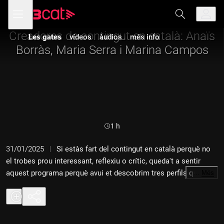
Anar
Anar
Obre
menú
a
al
de
la
contingut
navegació
navegació
Creadores de contingut en català: Anaïs
Les gates
vídeos
àudios
més info
principal
Borràs, Maria Serra i Marina Campos
Durada:
1 h
31/01/2025
Si estàs fart del contingut en català perquè no
el trobes prou interessant, reflexiu o crític, queda't a sentir
aquest programa perquè avui et descobrim tres perfils que et
…
Més
faran veure que no és el què sinó el qui. Avui al podi, tres
reines: l'Anaïs Borràs; creadora de contingut amb una
perspectiva anticapitalista, feminista, amb perspectiva de
gènere i el toc reflexiu que li dona el fet d'haver estudiat