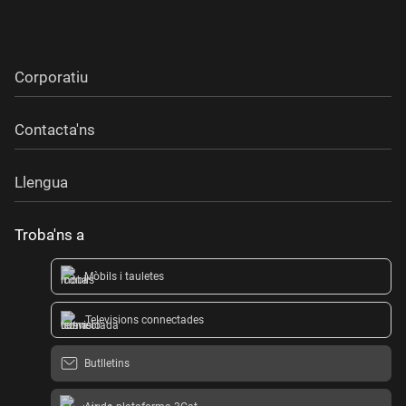
Corporatiu
Contacta'ns
Llengua
Troba'ns a
Mòbils i tauletes
Televisions connectades
Butlletins