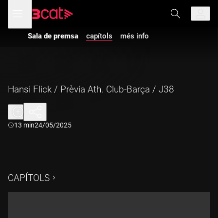
Anar
Anar
Obre
menú
a
al
de
la
contingut
navegació
navegació
Sala de premsa
capítols
més info
principal
Hansi Flick / Prèvia Ath. Club-Barça / J38
Durada:
13 min
24/05/2025
CAPÍTOLS