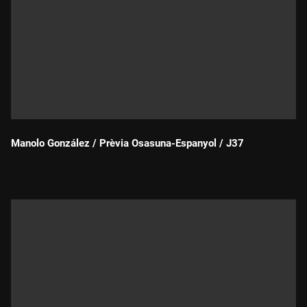
Manolo González / Prèvia Osasuna-Espanyol / J37
Durada: