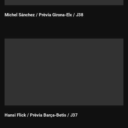
Michel Sánchez / Prèvia Girona-Elx / J38
Durada:
Hansi Flick / Prèvia Barça-Betis / J37
Durada: