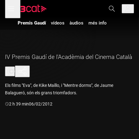
Anar
Anar
Obre
menú
a
al
de
la
contingut
navegació
navegació
Premis Gaudí
vídeos
àudios
més info
principal
IV Premis Gaudí de l'Acadèmia del Cinema Català
Els films "Eva", de Kike Maíllo, i "Mentre dorms", de Jaume
Balagueró, són els grans triomfadors.
Durada:
2 h 39 min
06/02/2012