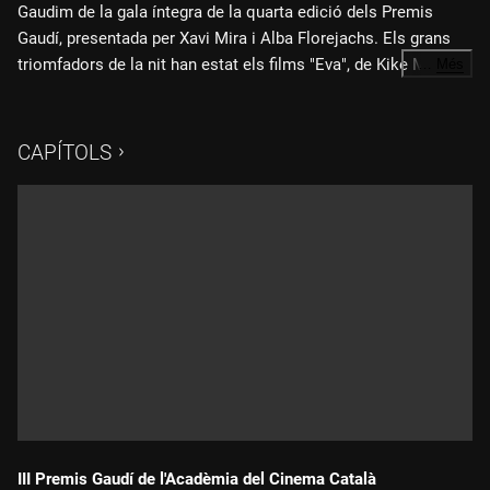
Gaudim de la gala íntegra de la quarta edició dels Premis
Gaudí, presentada per Xavi Mira i Alba Florejachs. Els grans
triomfadors de la nit han estat els films "Eva", de Kike Maíllo, i
…
Més
"Mentre dorms", de Jaume Balagueró.
CAPÍTOLS
III Premis Gaudí de l'Acadèmia del Cinema Català