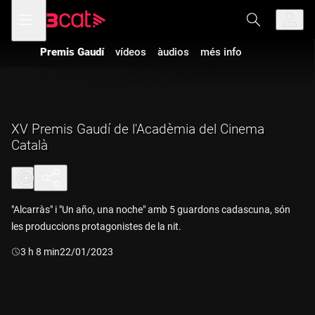
Anar
Anar
Obre
menú
a
al
de
la
contingut
navegació
navegació
Premis Gaudí
vídeos
àudios
més info
principal
XV Premis Gaudí de l'Acadèmia del Cinema
Català
"Alcarràs" i "Un año, una noche" amb 5 guardons cadascuna, són
les produccions protagonistes de la nit.
Durada:
3 h 8 min
22/01/2023